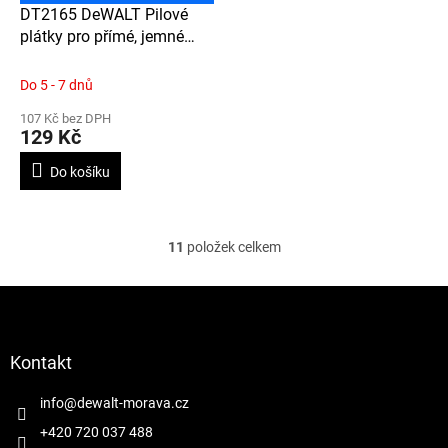
DT2165 DeWALT Pilové
plátky pro přímé, jemné
řezy ve dřevě, dřevotřísce,
překližce, vrstvených
Do 5 - 7 dnů
dřevotřískách a plastech do
107 Kč bez DPH
tloušťky 30 mm, 100 mm, 5
129 Kč
ks (T101B)
Do košíku
11
položek celkem
O
v
l
Z
á
á
d
p
a
a
Kontakt
c
t
í
í
info
@
dewalt-morava.cz
p
r
+420 720 037 488
v