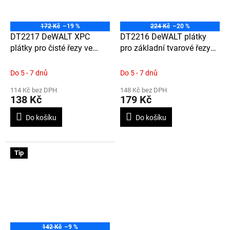
172 Kč
–19 %
224 Kč
–20 %
DT2217 DeWALT XPC
DT2216 DeWALT plátky
plátky pro čisté řezy ve
pro základní tvarové řezy
tvrdém dřevě, dřevotřísce,
ve dřevě, dřevotřísce,
překližce a plastech do 30
překližce do 15 mm, velmi
Do 5 - 7 dnů
Do 5 - 7 dnů
mm, 100 mm, 3 ks
tenký plátek, 82 mm, 5 ks
114 Kč bez DPH
148 Kč bez DPH
(T101BF)
(T119BO)
138 Kč
179 Kč
Do košíku
Do košíku
Tip
142 Kč
–9 %