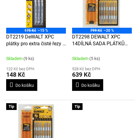
d
i
u
s
k
p
t
r
ů
o
175 Kč
–15 %
799 Kč
–20 %
d
DT2219 DeWALT XPC
DT2298 DEWALT XPC
u
plátky pro extra čisté řezy v
14DÍLNÁ SADA PLÁTKŮ
k
laminátových deskách do
PRO PŘÍMOČARÉ PILY +
t
40 mm (s obráceným
POUZDRO
Skladem
(9 ks)
Skladem
(5 ks)
ů
směrem zubů), 100 mm, 3
122 Kč bez DPH
528 Kč bez DPH
ks (T101BRF)
148 Kč
639 Kč
Do košíku
Do košíku
Tip
Tip