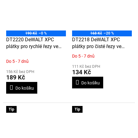
190 Kč
–0 %
168 Kč
–20 %
DT2220 DeWALT XPC
DT2218 DeWALT XPC
plátky pro rychlé řezy ve
plátky pro čisté řezy ve
tvrdém dřevě dřevotřísce,
tvrdém dřevě, dřevotřísce,
Do 5 - 7 dnů
Průměrné
překližce a plastech do 60
překližce a plastech do 60
Do 5 - 7 dnů
hodnocení
mm, 100 mm, 3 ks
mm, 100 mm, 3 ks
111 Kč bez DPH
produktu
134 Kč
156 Kč bez DPH
(T144DF)
(T101DF)
je
189 Kč
4,8
Do košíku
z
Do košíku
5
hvězdiček.
Tip
Tip