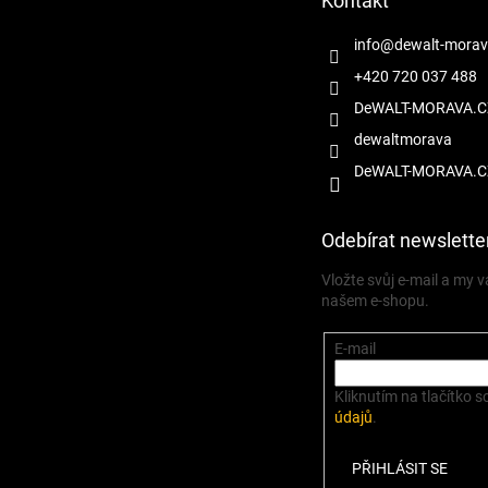
Kontakt
í
info
@
dewalt-morav
+420 720 037 488
DeWALT-MORAVA.C
dewaltmorava
DeWALT-MORAVA.C
Odebírat newslette
Vložte svůj e-mail a my
našem e-shopu.
E-mail
Kliknutím na tlačítko s
údajů
.
PŘIHLÁSIT SE