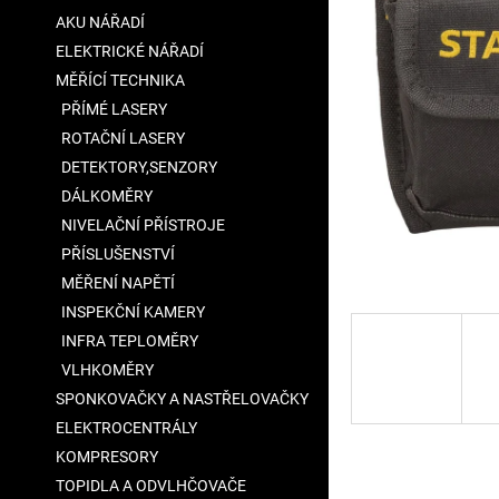
a
AKU NÁŘADÍ
n
ELEKTRICKÉ NÁŘADÍ
e
MĚŘÍCÍ TECHNIKA
l
PŘÍMÉ LASERY
ROTAČNÍ LASERY
DETEKTORY,SENZORY
DÁLKOMĚRY
NIVELAČNÍ PŘÍSTROJE
PŘÍSLUŠENSTVÍ
MĚŘENÍ NAPĚTÍ
INSPEKČNÍ KAMERY
INFRA TEPLOMĚRY
VLHKOMĚRY
SPONKOVAČKY A NASTŘELOVAČKY
ELEKTROCENTRÁLY
KOMPRESORY
TOPIDLA A ODVLHČOVAČE