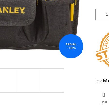
185 Kč
–10 %
Detailní 
TISK