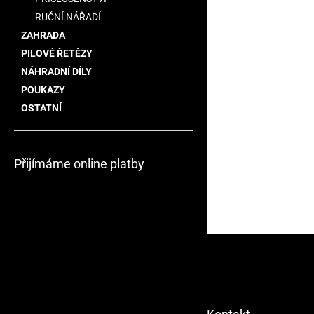
RUČNÍ NÁŘADÍ
ZAHRADA
PILOVÉ ŘETĚZY
NÁHRADNÍ DÍLY
POUKAZY
OSTATNÍ
Přijímáme online platby
Z
á
p
a
t