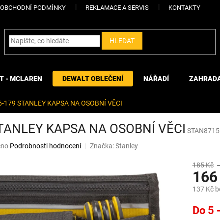
OBCHODNÍ PODMÍNKY
REKLAMACE A SERVIS
KONTAKTY
HLEDAT
T - MCLAREN
DEWALT OBLEČENÍ
NÁŘADÍ
ZAHRAD
6-179 STANLEY KAPSA NA OSOBNÍ VĚCI
STANLEY KAPSA NA OSOBNÍ VĚCI
STAN8715
eno
Podrobnosti hodnocení
Značka:
Stanley
185 Kč
166
137 Kč 
Měrná
Do 5 
cena: