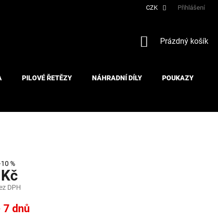
CZK
Přihlášení
NÁKUPNÍ
Prázdný košík
KOŠÍK
A
PILOVÉ ŘETĚZY
NÁHRADNÍ DÍLY
POUKAZY
–10 %
 Kč
bez DPH
- 7 dnů