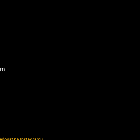
am
ledovat na Instagramu