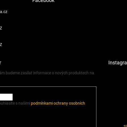
Facebook
a.cz
Z
Z
r
Instagr
 vám budeme zasílat informace o nových produktech na
ouhlasíte s našimi
podmínkami ochrany osobních
S