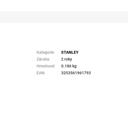
Doplňkové parametry
Kategorie
:
STANLEY
Záruka
:
2 roky
Hmotnost
:
0.186 kg
EAN
:
3253561961793