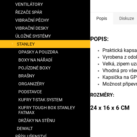
VENTILÁTORY
ŘEZAČE SPÁR
Popis
Diskuze
VIBRAČNÍ PĚCHY
VIBRAČNÍ DESKY
ÚLOŽNÉ SYSTÉMY
POPIS:
STANLEY
Praktická kapsa
OPASKY A POUZDRA
Vyrobena z odol
BOXY NA NÁŘADÍ
Velká, zipem uz
POJÍZDNÉ BOXY
Vhodná pro všec
BRAŠNY
Kapsička na GP
Možnost připevn
ORGANIZÉRY
PODSTAVCE
ROZMĚRY:
KUFRY T-STAK SYSTEM
24 x 16 x 6 CM
KUFRY TOUGH BOX STANLEY
FATMAX
DRŽÁKY NA STĚNU
DEWALT
PŘÍSLUŠENSTVÍ