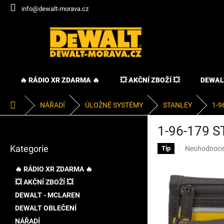
Přejít
info@dewalt-morava.cz
na
obsah
🔥 RÁDIO XR ZDARMA 🔥
💥 AKČNÍ ZBOŽÍ 💥
DEWAL
Domů
NÁŘADÍ
ÚLOŽNÉ SYSTÉMY
STANLEY
1-9
P
1-96-179 
o
Přeskočit
s
Kategorie
Průměrné
Neohodnoc
kategorie
Tip
t
hodnocení
r
produktu
🔥 RÁDIO XR ZDARMA 🔥
a
je
💥 AKČNÍ ZBOŽÍ 💥
n
0,0
DEWALT - MCLAREN
z
n
5
í
DEWALT OBLEČENÍ
hvězdiček.
p
NÁŘADÍ