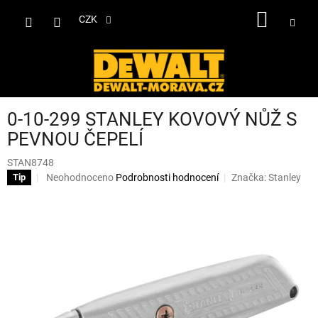
Přejít
NÁKUP
na
CZK
obsah
KOŠÍK
0-10-299 STANLEY KOVOVÝ NŮŽ S
PEVNOU ČEPELÍ
STAN8748
Průměrné
Neohodnoceno
Podrobnosti hodnocení
Značka:
Stanley
Tip
hodnocení
produktu
je
0,0
z
5
hvězdiček.