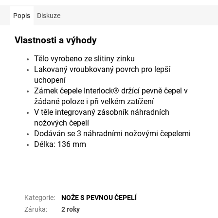
Popis
Diskuze
Vlastnosti a výhody
Tělo vyrobeno ze slitiny zinku
Lakovaný vroubkovaný povrch pro lepší
uchopení
Zámek čepele Interlock® držící pevně čepel v
žádané poloze i při velkém zatížení
V těle integrovaný zásobník náhradních
nožových čepelí
Dodáván se 3 náhradními nožovými čepelemi
Délka: 136 mm
Doplňkové parametry
Kategorie
:
NOŽE S PEVNOU ČEPELÍ
Záruka
:
2 roky