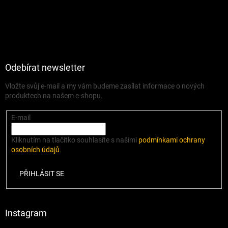
Odebírat newsletter
Vložte svůj e-mail a my vám budeme zasílat informace o nových
produktech na našem e-shopu.
E-mail
Kliknutím na tlačítko souhlasíte s našimi
podmínkami ochrany
osobních údajů
.
PŘIHLÁSIT SE
Instagram