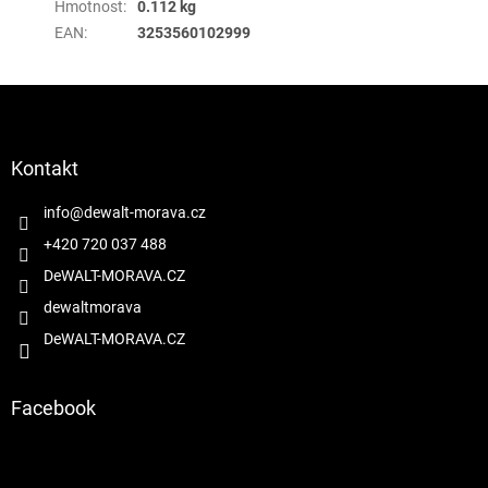
Hmotnost
:
0.112 kg
EAN
:
3253560102999
Z
á
p
a
Kontakt
t
í
info
@
dewalt-morava.cz
+420 720 037 488
DeWALT-MORAVA.CZ
dewaltmorava
DeWALT-MORAVA.CZ
Facebook