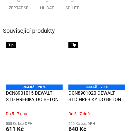
ZEPTAT SE
HLÍDAT
SDÍLET
Související produkty
Tip
Tip
764 Kč
–20 %
800 Kč
–20 %
DCN8901015 DEWALT
DCN8901020 DEWALT
STD HŘEBÍKY DO BETONU
STD HŘEBÍKY DO BETONU
2,6 x 15mm V PLASTOVÉM
2,6 x 20mm V PLASTOVÉM
PÁSKU DO
PÁSKU DO
Do 5 - 7 dnů
Do 5 - 7 dnů
STANDARDNÍHO BETONU,
STANDARDNÍHO BETONU,
505 Kč bez DPH
529 Kč bez DPH
1 005KS/BAL.
1 005KS/BAL.
611 Kč
640 Kč