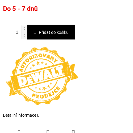
Měrná
Do 5 - 7 dnů
cena:
Přidat do košíku
Detailní informace