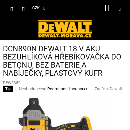
Přejít
NÁKUP
na
CZK
obsah
KOŠÍK
DCN890N DEWALT 18 V AKU
BEZUHLÍKOVÁ HŘEBÍKOVAČKA DO
BETONU, BEZ BATERIE A
NABÍJEČKY, PLASTOVÝ KUFR
DEW5389
Průměrné
Neohodnoceno
Podrobnosti hodnocení
Značka:
Dewalt
Tip
hodnocení
produktu
je
0,0
z
5
hvězdiček.