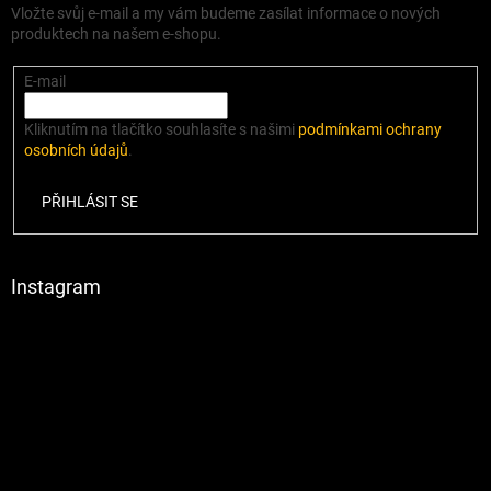
Vložte svůj e-mail a my vám budeme zasílat informace o nových
produktech na našem e-shopu.
E-mail
Kliknutím na tlačítko souhlasíte s našimi
podmínkami ochrany
osobních údajů
.
PŘIHLÁSIT SE
Instagram