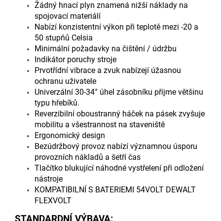
Žádný hnací plyn znamená nižší náklady na
spojovací materiál
í
Nabízí konzistentní výkon při teplotě mezi -20 a
50 stupňů Celsia
Minimální požadavky na čištění / údržbu
Indikátor poruchy stroje
Prvotřídní vibrace a zvuk nabízejí úžasnou
ochranu uživatele
Univerzální 30-34° úhel zásobníku přijme většinu
typu hřebíků.
Reverzibilní oboustranný háček na pásek zvyšuje
mobilitu a všestrannost na staveniště
Ergonomický design
Bezúdržbový provoz nabízí významnou úsporu
provozních nákladů a šetří čas
Tlačítko blukující náhodné vystřelení při odložení
nástroje
KOMPATIBILNÍ S BATERIEMI 54VOLT DEWALT
FLEXVOLT
STANDARDNÍ VÝBAVA: