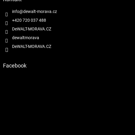
t
í
info
@
dewalt-morava.cz
+420 720 037 488
DeWALT-MORAVA.CZ
dewaltmorava
DeWALT-MORAVA.CZ
Facebook