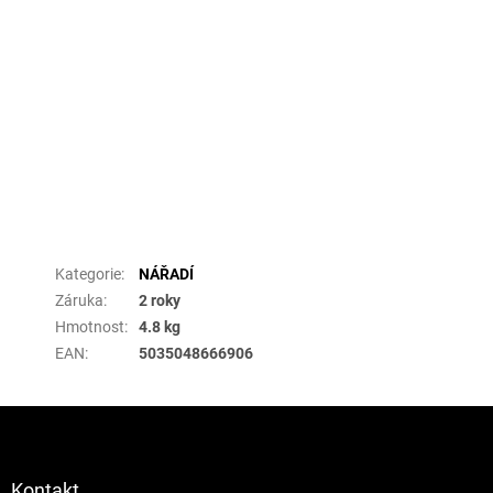
Doplňkové parametry
Kategorie
:
NÁŘADÍ
Záruka
:
2 roky
Hmotnost
:
4.8 kg
EAN
:
5035048666906
Z
á
p
a
Kontakt