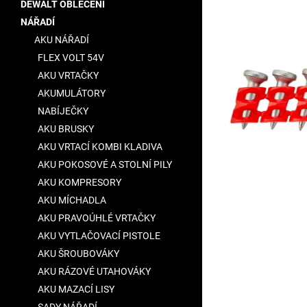
í
DEWALT OBLEČENÍ
0,0
p
z
NÁŘADÍ
5
a
AKU NÁŘADÍ
hvězdiček.
n
FLEX VOLT 54V
e
AKU VRTAČKY
l
AKUMULÁTORY
NABÍJEČKY
AKU BRUSKY
AKU VRTACÍ KOMBI KLADIVA
AKU POKOSOVÉ A STOLNÍ PILY
AKU KOMPRESORY
AKU MÍCHADLA
AKU PRAVOÚHLÉ VRTAČKY
AKU VYTLAČOVACÍ PISTOLE
AKU ŠROUBOVÁKY
AKU RÁZOVÉ UTAHOVÁKY
AKU MAZACÍ LISY