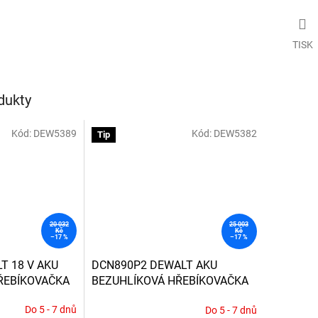
TISK
dukty
Kód:
DEW5389
Kód:
DEW5382
Tip
20 032
25 003
Kč
Kč
–17 %
–17 %
T 18 V AKU
DCN890P2 DEWALT AKU
ŘEBÍKOVAČKA
BEZUHLÍKOVÁ HŘEBÍKOVAČKA
 BATERIE A
DO BETONU 18VOLT, 2 x 5,0Ah
Do 5 - 7 dnů
Do 5 - 7 dnů
ASTOVÝ KUFR
PRO HŘEBÍKY PRŮMĚRU 2,6 -
Průměrné