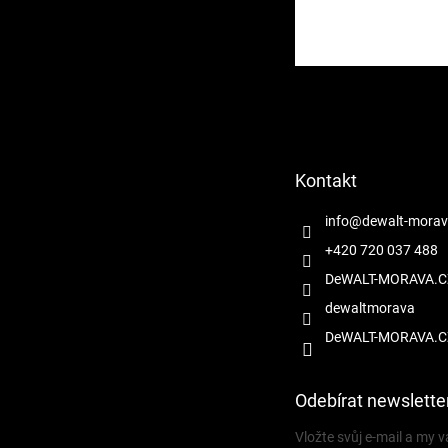
Z
á
p
a
t
Kontakt
í
info
@
dewalt-morav
+420 720 037 488
DeWALT-MORAVA.C
dewaltmorava
DeWALT-MORAVA.C
Odebírat newslette
Vložte svůj e-mail a my