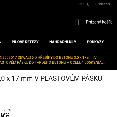
CZK
Přihlášení
NÁKUPNÍ
Prázdný košík
KOŠÍK
A
PILOVÉ ŘETĚZY
NÁHRADNÍ DÍLY
POUKAZY
N8903017 DEWALT XD HŘEBÍKY DO BETONU 3,0 x 17 mm V
ASTOVÉM PÁSKU DO TVRDÉHO BETONU A OCELI, 1 005KS/BAL.
,0 x 17 mm V PLASTOVÉM PÁSKU
–20 %
 Kč