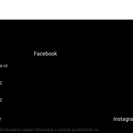
Facebook
a.cz
Z
Z
r
Instagr
 vám budeme zasílat informace o nových produktech na