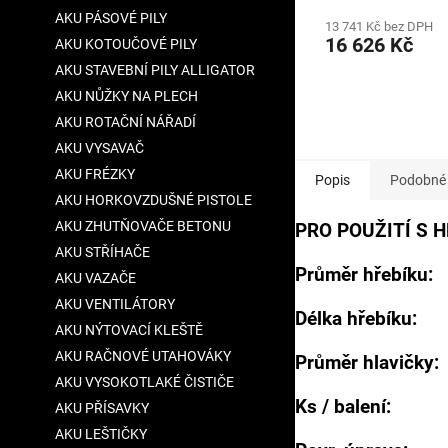
AKU PÁSOVÉ PILY
13 741 Kč bez DPH
16 626 Kč
AKU KOTOUČOVÉ PILY
AKU STAVEBNÍ PILY ALLIGATOR
AKU NŮŽKY NA PLECH
AKU ROTAČNÍ NÁŘADÍ
AKU VYSAVAČ
AKU FRÉZKY
Popis
Podobné 
AKU HORKOVZDUŠNÉ PISTOLE
AKU ZHUTŇOVAČE BETONU
PRO POUŽITÍ S 
AKU STŘÍHAČE
Průměr hřebíku:
AKU VAZAČE
AKU VENTILÁTORY
Délka hřebíku:
AKU NÝTOVACÍ KLEŠTĚ
AKU RAČNOVÉ UTAHOVÁKY
Průměr hlavičky
AKU VYSOKOTLAKÉ ČISTIČE
Ks / balení: 
AKU PŘÍSAVKY
AKU LEŠTIČKY