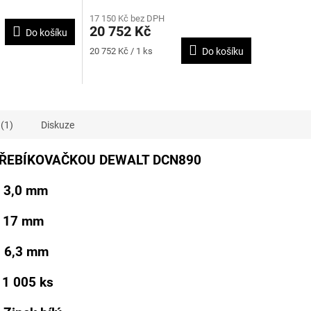
hodnocení
3,7mm A DÉLKY 13 - 57mm
17 150 Kč bez DPH
produktu
20 752 Kč
Do košíku
je
4,0
Měrná
20 752 Kč / 1 ks
Do košíku
z
cena:
5
hvězdiček.
(1)
Diskuze
HŘEBÍKOVAČKOU DEWALT DCN890
 3,0 mm
 17 mm
: 6,3 mm
1 005 ks