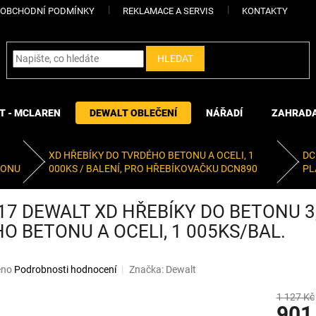
OBCHODNÍ PODMÍNKY
REKLAMACE A SERVIS
KONTAKTY
HLEDAT
T - MCLAREN
DEWALT OBLEČENÍ
NÁŘADÍ
ZAHRAD
XD HŘEBÍKY DO TVRDÉHO BETONU A OCELI, 1
DC
TONU
000KS / BALENÍ, PRO HŘEBÍKOVAČKU DCN890
PL
7 DEWALT XD HŘEBÍKY DO BETONU 3
O BETONU A OCELI, 1 005KS/BAL.
eno
Podrobnosti hodnocení
Značka:
Dewalt
1 127 Kč
901