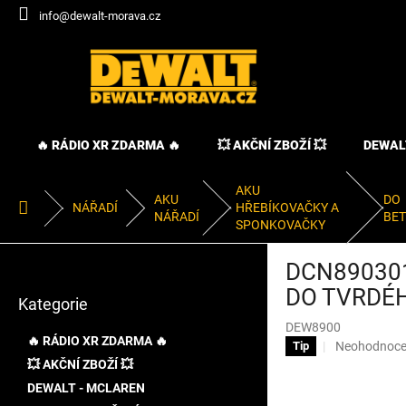
Přejít
info@dewalt-morava.cz
na
obsah
🔥 RÁDIO XR ZDARMA 🔥
💥 AKČNÍ ZBOŽÍ 💥
DEWAL
AKU
AKU
DO
Domů
NÁŘADÍ
HŘEBÍKOVAČKY A
NÁŘADÍ
BE
SPONKOVAČKY
P
DCN890301
o
Přeskočit
s
DO TVRDÉH
Kategorie
kategorie
t
DEW8900
r
🔥 RÁDIO XR ZDARMA 🔥
Průměrné
Neohodnoc
Tip
a
hodnocení
💥 AKČNÍ ZBOŽÍ 💥
n
produktu
DEWALT - MCLAREN
n
je