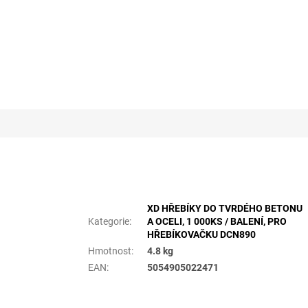
Doplňkové parametry
XD HŘEBÍKY DO TVRDÉHO BETONU
Kategorie
:
A OCELI, 1 000KS / BALENÍ, PRO
HŘEBÍKOVAČKU DCN890
Hmotnost
:
4.8 kg
EAN
:
5054905022471