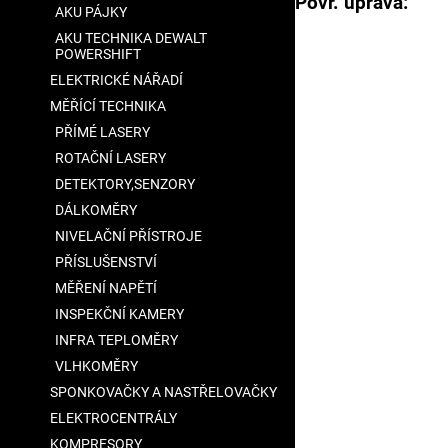
Povr. úprava: Z
AKU PÁJKY
AKU TECHNIKA DEWALT
POWERSHIFT
ELEKTRICKÉ NÁŘADÍ
MĚŘÍCÍ TECHNIKA
PŘÍMÉ LASERY
ROTAČNÍ LASERY
DETEKTORY,SENZORY
DÁLKOMĚRY
NIVELAČNÍ PŘÍSTROJE
PŘÍSLUŠENSTVÍ
MĚŘENÍ NAPĚTÍ
INSPEKČNÍ KAMERY
INFRA TEPLOMĚRY
VLHKOMĚRY
SPONKOVAČKY A NASTŘELOVAČKY
ELEKTROCENTRÁLY
KOMPRESORY