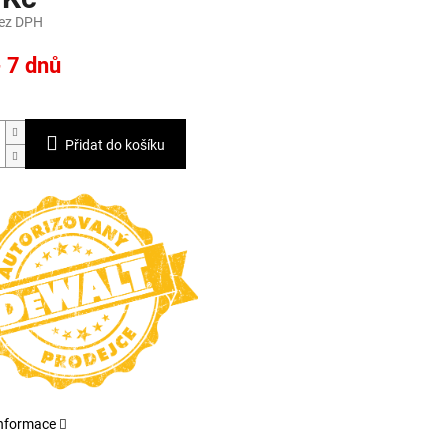
bez DPH
- 7 dnů
Přidat do košíku
informace