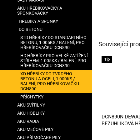
SADY NÁŘADÍ
AKU HŘEBÍKOVAČKY A
SPONKOVAČKY
HŘEBÍKY A SPONKY
DO BETONU
STD HŘEBÍKY DO STANDARTNÍHO
BETONU, 1 005KS / BALENÍ, PRO
Související pro
HŘEBÍKOVAČKU DCN890
HD HŘEBÍKY PRO VELKÉ ZATÍŽENÍ
Tip
STŘIHEM, 1 005KS / BALENÍ, PRO
HŘEBÍKOVAČKU DCN890
XD HŘEBÍKY DO TVRDÉHO
BETONU A OCELI, 1 000KS /
BALENÍ, PRO HŘEBÍKOVAČKU
DCN890
PŘÍCHYTKY
AKU SVÍTILNY
AKU HOBLÍKY
DCN890N DEWAL
AKU RÁDIA
BEZUHLÍKOVÁ H
AKU MEČOVÉ PILY
DO BETONU, BEZ
NABÍJEČKY, PL
AKU PŘÍMOČARÉ PILY