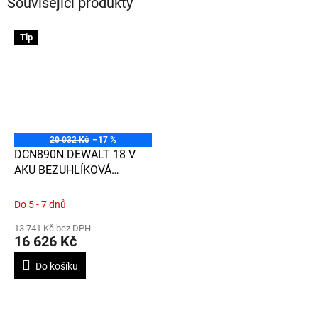
Související produkty
Tip
20 032 Kč
–17 %
DCN890N DEWALT 18 V
AKU BEZUHLÍKOVÁ
HŘEBÍKOVAČKA DO
BETONU, BEZ BATERIE A
Do 5 - 7 dnů
NABÍJEČKY, PLASTOVÝ
13 741 Kč bez DPH
KUFR
16 626 Kč
Do košíku