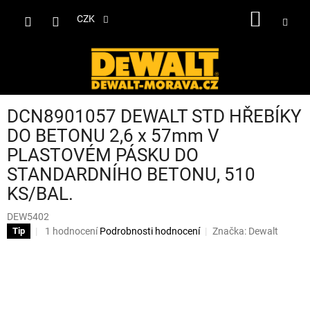
Přejít
NÁKUP
na
CZK
obsah
KOŠÍK
DCN8901057 DEWALT STD HŘEBÍKY
DO BETONU 2,6 x 57mm V
PLASTOVÉM PÁSKU DO
STANDARDNÍHO BETONU, 510
KS/BAL.
DEW5402
Průměrné
1 hodnocení
Podrobnosti hodnocení
Značka:
Dewalt
Tip
hodnocení
produktu
je
5,0
z
5