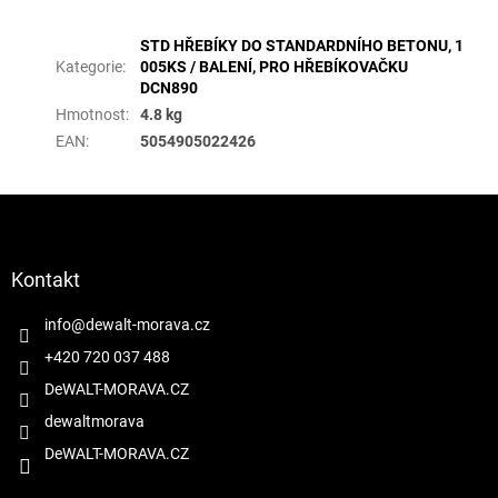
Doplňkové parametry
STD HŘEBÍKY DO STANDARDNÍHO BETONU, 1
Kategorie
:
005KS / BALENÍ, PRO HŘEBÍKOVAČKU
DCN890
Hmotnost
:
4.8 kg
EAN
:
5054905022426
Z
á
p
a
Kontakt
t
í
info
@
dewalt-morava.cz
+420 720 037 488
DeWALT-MORAVA.CZ
dewaltmorava
DeWALT-MORAVA.CZ