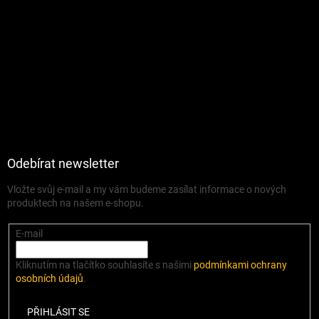
Odebírat newsletter
Vložte svůj e-mail a my vám budeme zasílat informace o nových
produktech na našem e-shopu.
E-mail
Kliknutím na tlačítko souhlasíte s našimi
podmínkami ochrany
osobních údajů
.
PŘIHLÁSIT SE