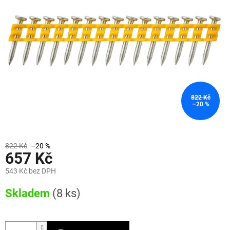
hvězdiček.
822 Kč
–20 %
822 Kč
–20 %
657 Kč
543 Kč bez DPH
Měrná
Skladem
(8 ks)
cena: