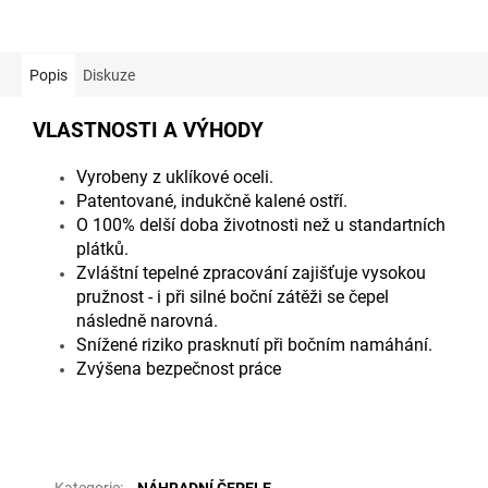
Popis
Diskuze
VLASTNOSTI A VÝHODY
Vyrobeny z uklíkové oceli.
Patentované, indukčně kalené ostří.
O 100% delší doba životnosti než u standartních
plátků.
Zvláštní tepelné zpracování zajišťuje vysokou
pružnost - i při silné boční zátěži se čepel
následně narovná.
Snížené riziko prasknutí při bočním namáhání.
Zvýšena bezpečnost práce
Doplňkové parametry
Kategorie
:
NÁHRADNÍ ČEPELE