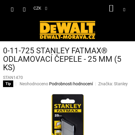
Přejít
NÁKUP
na
CZK
obsah
KOŠÍK
0-11-725 STANLEY FATMAX®
ODLAMOVACÍ ČEPELE - 25 MM (5
KS)
STAN1470
Průměrné
Neohodnoceno
Podrobnosti hodnocení
Značka:
Stanley
Tip
hodnocení
produktu
je
0,0
z
5
hvězdiček.