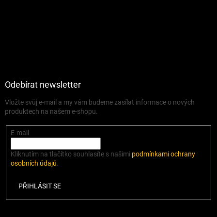
Odebírat newsletter
Vložte svůj e-mail a my vám budeme zasílat informace o nových
produktech na našem e-shopu.
E-mail
Kliknutím na tlačítko souhlasíte s našimi
podmínkami ochrany
osobních údajů
.
PŘIHLÁSIT SE