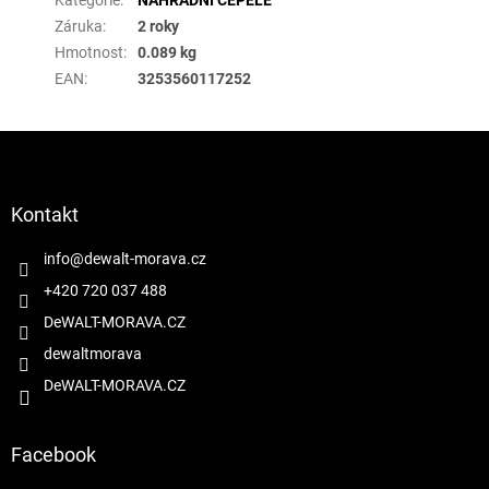
Záruka
:
2 roky
Hmotnost
:
0.089 kg
EAN
:
3253560117252
Z
á
p
a
Kontakt
t
í
info
@
dewalt-morava.cz
+420 720 037 488
DeWALT-MORAVA.CZ
dewaltmorava
DeWALT-MORAVA.CZ
Facebook