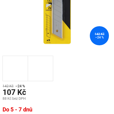
142 Kč
–24 %
142 Kč
–24 %
107 Kč
88 Kč bez DPH
Měrná
Do 5 - 7 dnů
cena: