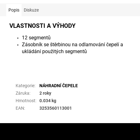
Popis
Diskuze
VLASTNOSTI A VÝHODY
12 segmentů
Zásobník se štěrbinou na odlamování čepelí a
ukládání použitých segmentů
Doplňkové parametry
Kategorie
:
NÁHRADNÍ ČEPELE
Záruka
:
2 roky
Hmotnost
:
0.034 kg
EAN
:
3253560113001
Z
á
p