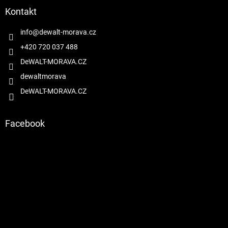
a
Kontakt
t
í
info
@
dewalt-morava.cz
+420 720 037 488
DeWALT-MORAVA.CZ
dewaltmorava
DeWALT-MORAVA.CZ
Facebook