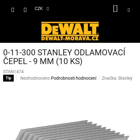
Přejít
NÁKUP
na
CZK
obsah
KOŠÍK
0-11-300 STANLEY ODLAMOVACÍ
ČEPEL - 9 MM (10 KS)
STAN1474
Průměrné
Neohodnoceno
Podrobnosti hodnocení
Značka:
Stanley
Tip
hodnocení
produktu
je
0,0
z
5
hvězdiček.