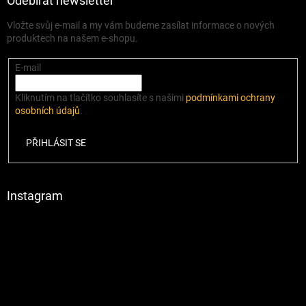
Odebírat newsletter
Vložte svůj e-mail a my vám budeme zasílat informace o nových
produktech na našem e-shopu.
E-mail
Kliknutím na tlačítko souhlasíte s našimi
podmínkami ochrany
osobních údajů
.
PŘIHLÁSIT SE
Instagram