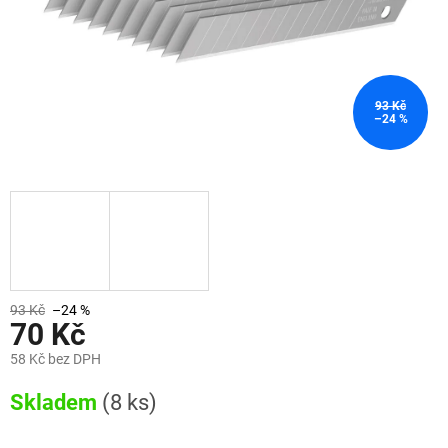
93 Kč
–24 %
93 Kč
–24 %
70 Kč
58 Kč bez DPH
Měrná
Skladem
(8 ks)
cena: