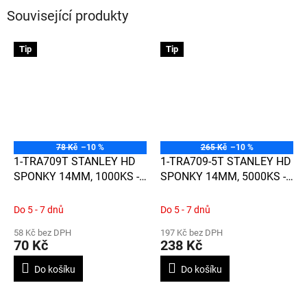
Související produkty
Tip
Tip
78 Kč
–10 %
265 Kč
–10 %
1-TRA709T STANLEY HD
1-TRA709-5T STANLEY HD
SPONKY 14MM, 1000KS -
SPONKY 14MM, 5000KS -
TYP G 4/11/140
TYP G 4/11/140
Do 5 - 7 dnů
Do 5 - 7 dnů
58 Kč bez DPH
197 Kč bez DPH
70 Kč
238 Kč
Do košíku
Do košíku