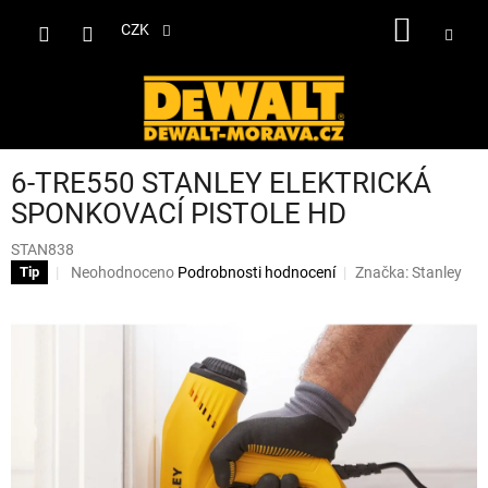
Přejít
NÁKUP
na
CZK
obsah
KOŠÍK
6-TRE550 STANLEY ELEKTRICKÁ
SPONKOVACÍ PISTOLE HD
STAN838
Průměrné
Neohodnoceno
Podrobnosti hodnocení
Značka:
Stanley
Tip
hodnocení
produktu
je
0,0
z
5
hvězdiček.