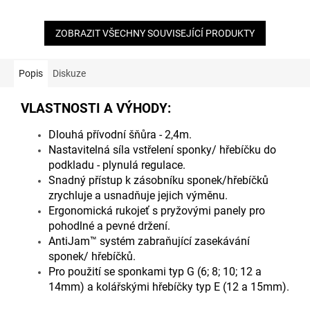
ZOBRAZIT VŠECHNY SOUVISEJÍCÍ PRODUKTY
Popis
Diskuze
VLASTNOSTI A VÝHODY:
Dlouhá přívodní šňůra - 2,4m.
Nastavitelná síla vstřelení sponky/ hřebíčku do
podkladu - plynulá regulace.
Snadný přístup k zásobníku sponek/hřebíčků
zrychluje a usnadňuje jejich výměnu.
Ergonomická rukojeť s pryžovými panely pro
pohodlné a pevné držení.
AntiJam™ systém zabraňující zasekávání
sponek/ hřebíčků.
Pro použití se sponkami typ G (6; 8; 10; 12 a
14mm) a kolářskými hřebíčky typ E (12 a 15mm).