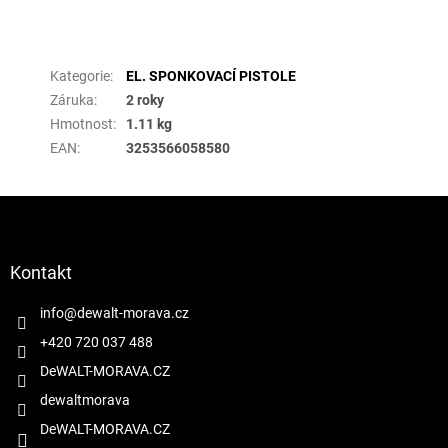
Doplňkové parametry
Kategorie
:
EL. SPONKOVACÍ PISTOLE
Záruka
:
2 roky
Hmotnost
:
1.11 kg
EAN
:
3253566058580
Z
á
p
a
Kontakt
t
í
info
@
dewalt-morava.cz
+420 720 037 488
DeWALT-MORAVA.CZ
dewaltmorava
DeWALT-MORAVA.CZ