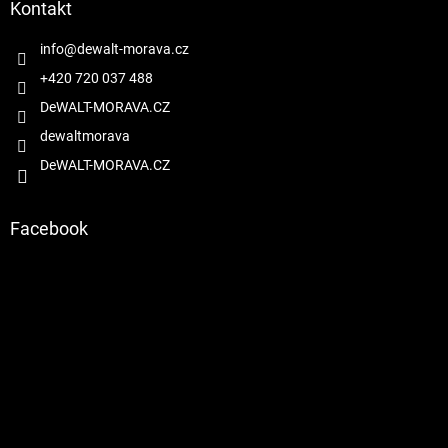
a
Kontakt
t
í
info
@
dewalt-morava.cz
+420 720 037 488
DeWALT-MORAVA.CZ
dewaltmorava
DeWALT-MORAVA.CZ
Facebook