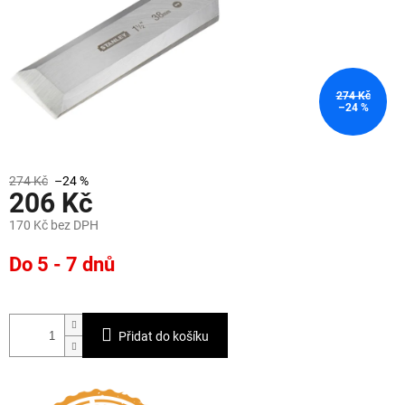
274 Kč
–24 %
274 Kč
–24 %
206 Kč
170 Kč bez DPH
Měrná
Do 5 - 7 dnů
cena:
Přidat do košíku