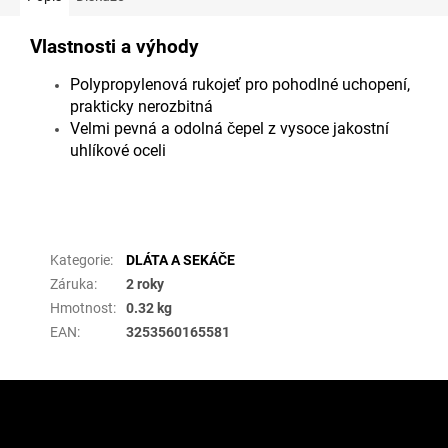
Vlastnosti a výhody
Polypropylenová rukojeť pro pohodlné uchopení,
prakticky nerozbitná
Velmi pevná a odolná čepel z vysoce jakostní
uhlíkové oceli
Doplňkové parametry
Kategorie
:
DLÁTA A SEKÁČE
Záruka
:
2 roky
Hmotnost
:
0.32 kg
EAN
:
3253560165581
Z
á
p