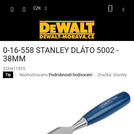
Přejít
NÁKUP
na
CZK
obsah
KOŠÍK
0-16-558 STANLEY DLÁTO 5002 -
38MM
STAN11855
Průměrné
Neohodnoceno
Podrobnosti hodnocení
Značka:
Stanley
Tip
hodnocení
produktu
je
0,0
z
5
hvězdiček.