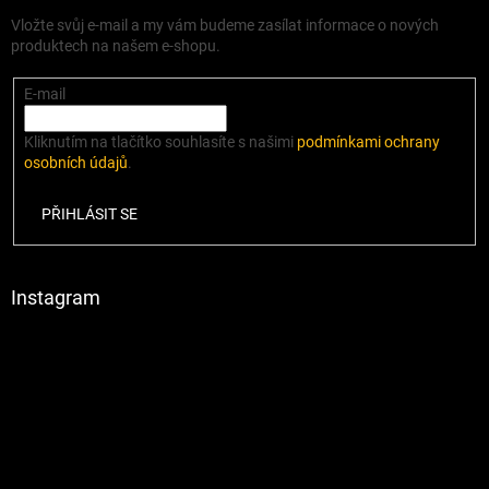
Vložte svůj e-mail a my vám budeme zasílat informace o nových
produktech na našem e-shopu.
E-mail
Kliknutím na tlačítko souhlasíte s našimi
podmínkami ochrany
osobních údajů
.
PŘIHLÁSIT SE
Instagram