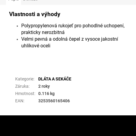
Vlastnosti a výhody
Polypropylenová rukojeť pro pohodlné uchopení,
prakticky nerozbitná
Velmi pevná a odolná čepel z vysoce jakostní
uhlíkové oceli
Doplňkové parametry
Kategorie
:
DLÁTA A SEKÁČE
Záruka
:
2 roky
Hmotnost
:
0.116 kg
EAN
:
3253560165406
Z
á
p