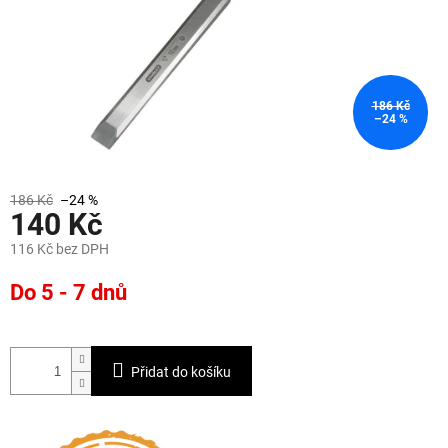
186 Kč
–24 %
186 Kč
–24 %
140 Kč
116 Kč bez DPH
Měrná
Do 5 - 7 dnů
cena:
Přidat do košíku