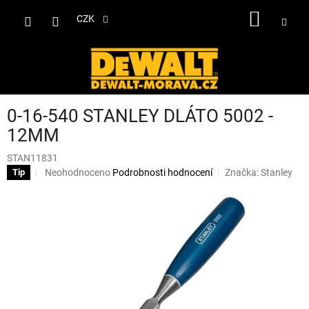
Přejít
NÁKUP
na
CZK
obsah
KOŠÍK
0-16-540 STANLEY DLÁTO 5002 -
12MM
STAN11831
Průměrné
Neohodnoceno
Podrobnosti hodnocení
Značka:
Stanley
Tip
hodnocení
produktu
je
0,0
z
5
hvězdiček.