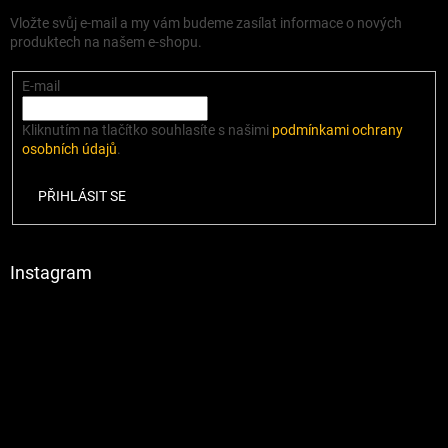
Vložte svůj e-mail a my vám budeme zasílat informace o nových
produktech na našem e-shopu.
E-mail
Kliknutím na tlačítko souhlasíte s našimi
podmínkami ochrany
osobních údajů
.
PŘIHLÁSIT SE
Instagram