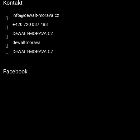
a
Kontakt
t
í
info
@
dewalt-morava.cz
+420 720 037 488
DeWALT-MORAVA.CZ
dewaltmorava
DeWALT-MORAVA.CZ
Facebook