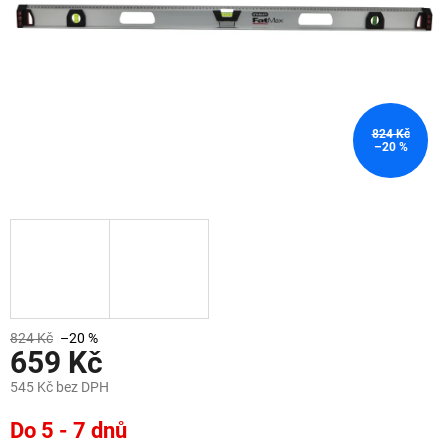
824 Kč
–20 %
824 Kč
–20 %
659 Kč
545 Kč bez DPH
Měrná
Do 5 - 7 dnů
cena: