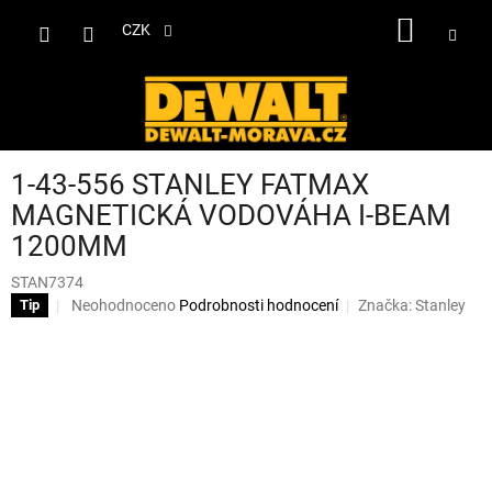
Přejít
NÁKUP
na
CZK
obsah
KOŠÍK
1-43-556 STANLEY FATMAX
MAGNETICKÁ VODOVÁHA I-BEAM
1200MM
STAN7374
Průměrné
Neohodnoceno
Podrobnosti hodnocení
Značka:
Stanley
Tip
hodnocení
produktu
je
0,0
z
5
hvězdiček.