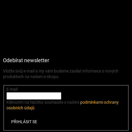
Odebírat newsletter
Vložte svůj e-mail a my vám budeme zasílat informace o nových
produktech na našem e-shopu.
E-mail
Kliknutím na tlačítko souhlasíte s našimi
podmínkami ochrany
osobních údajů
.
PŘIHLÁSIT SE