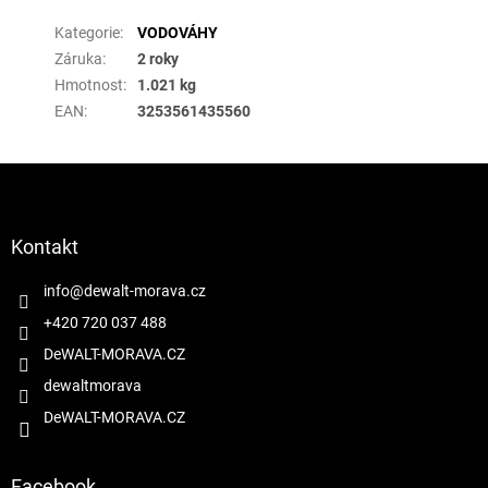
Kategorie
:
VODOVÁHY
Záruka
:
2 roky
Hmotnost
:
1.021 kg
EAN
:
3253561435560
Z
á
p
a
Kontakt
t
í
info
@
dewalt-morava.cz
+420 720 037 488
DeWALT-MORAVA.CZ
dewaltmorava
DeWALT-MORAVA.CZ
Facebook