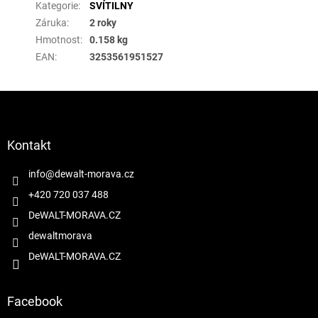
Kategorie
:
SVÍTILNY
Záruka
:
2 roky
Hmotnost
:
0.158 kg
EAN
:
3253561951527
Z
á
p
a
Kontakt
t
í
info
@
dewalt-morava.cz
+420 720 037 488
DeWALT-MORAVA.CZ
dewaltmorava
DeWALT-MORAVA.CZ
Facebook