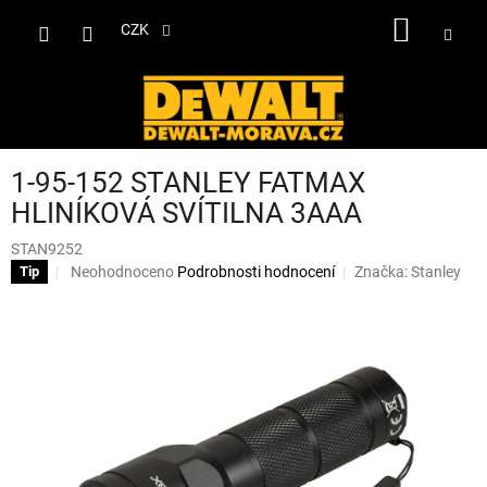
Přejít
NÁKUP
na
CZK
obsah
KOŠÍK
1-95-152 STANLEY FATMAX
HLINÍKOVÁ SVÍTILNA 3AAA
STAN9252
Průměrné
Neohodnoceno
Podrobnosti hodnocení
Značka:
Stanley
Tip
hodnocení
produktu
je
0,0
z
5
hvězdiček.