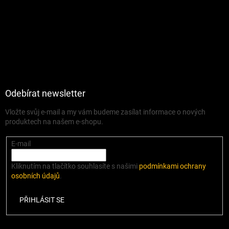
Odebírat newsletter
Vložte svůj e-mail a my vám budeme zasílat informace o nových
produktech na našem e-shopu.
E-mail
Kliknutím na tlačítko souhlasíte s našimi
podmínkami ochrany
osobních údajů
.
PŘIHLÁSIT SE