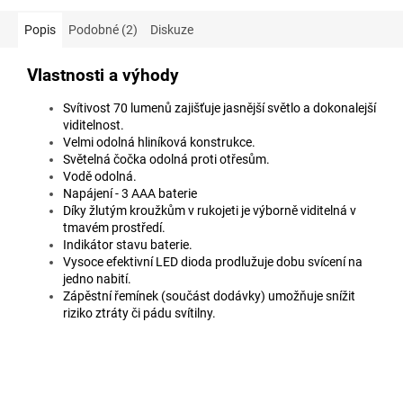
Popis
Podobné (2)
Diskuze
Vlastnosti a výhody
Svítivost 70 lumenů zajišťuje jasnější světlo a dokonalejší
viditelnost.
Velmi odolná hliníková konstrukce.
Světelná čočka odolná proti otřesům.
Vodě odolná.
Napájení - 3 AAA baterie
Díky žlutým kroužkům v rukojeti je výborně viditelná v
tmavém prostředí.
Indikátor stavu baterie.
Vysoce efektivní LED dioda prodlužuje dobu svícení na
jedno nabití.
Zápěstní řemínek (součást dodávky) umožňuje snížit
riziko ztráty či pádu svítilny.
Doplňkové parametry