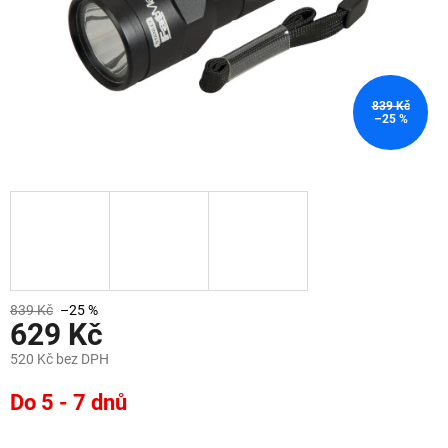
839 Kč
–25 %
839 Kč
–25 %
629 Kč
520 Kč bez DPH
Měrná
Do 5 - 7 dnů
cena: