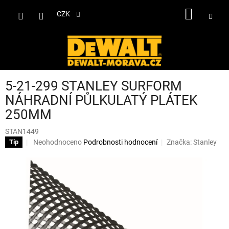
Přejít
NÁKUP
na
CZK
obsah
KOŠÍK
5-21-299 STANLEY SURFORM
NÁHRADNÍ PŮLKULATÝ PLÁTEK
250MM
STAN1449
Průměrné
Neohodnoceno
Podrobnosti hodnocení
Značka:
Stanley
Tip
hodnocení
produktu
je
0,0
z
5
hvězdiček.