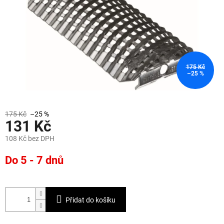
175 Kč
–25 %
175 Kč
–25 %
131 Kč
108 Kč bez DPH
Měrná
Do 5 - 7 dnů
cena:
Přidat do košíku