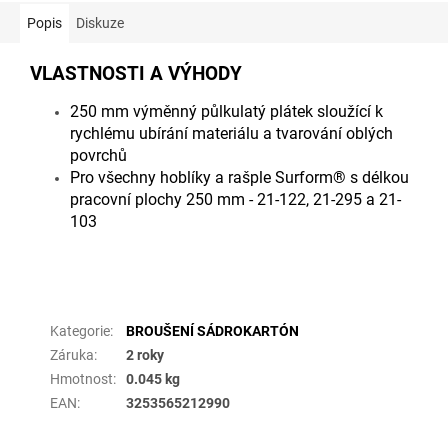
Popis
Diskuze
VLASTNOSTI A VÝHODY
250 mm výměnný půlkulatý plátek sloužící k
rychlému ubírání materiálu a tvarování oblých
povrchů
Pro všechny hoblíky a rašple Surform® s délkou
pracovní plochy 250 mm - 21-122, 21-295 a 21-
103
Doplňkové parametry
Kategorie
:
BROUŠENÍ SÁDROKARTÓN
Záruka
:
2 roky
Hmotnost
:
0.045 kg
EAN
:
3253565212990