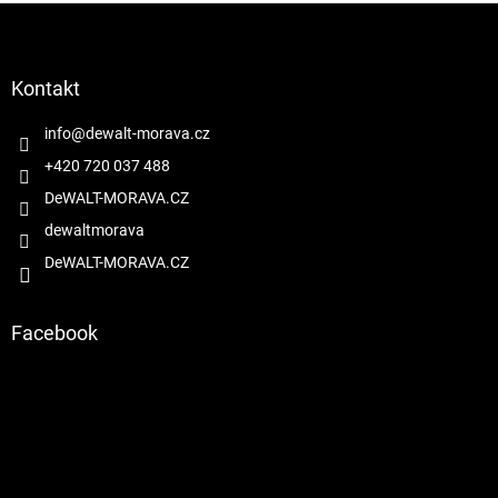
Z
á
p
a
Kontakt
t
í
info
@
dewalt-morava.cz
+420 720 037 488
DeWALT-MORAVA.CZ
dewaltmorava
DeWALT-MORAVA.CZ
Facebook