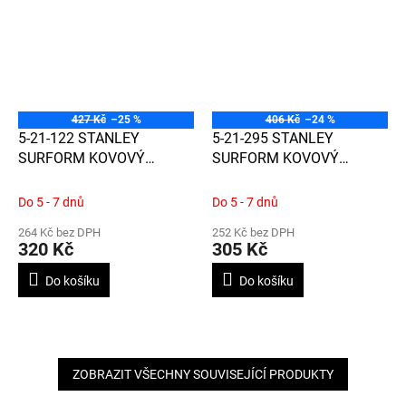
427 Kč
–25 %
406 Kč
–24 %
5-21-122 STANLEY
5-21-295 STANLEY
SURFORM KOVOVÝ
SURFORM KOVOVÝ
RAŠPLOVÝ HOBLÍK
RAŠPLOVÝ HOBLÍK
250MM
250MM
Do 5 - 7 dnů
Do 5 - 7 dnů
264 Kč bez DPH
252 Kč bez DPH
320 Kč
305 Kč
Do košíku
Do košíku
ZOBRAZIT VŠECHNY SOUVISEJÍCÍ PRODUKTY