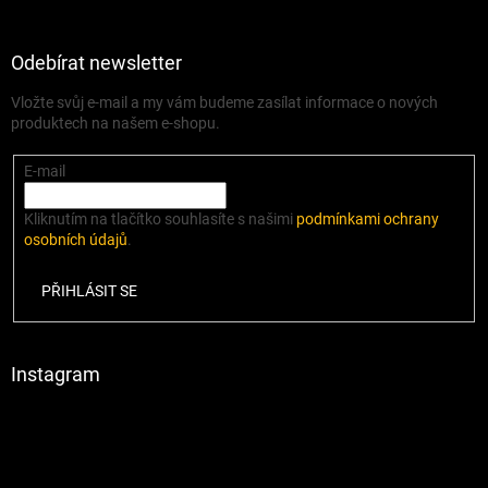
Odebírat newsletter
Vložte svůj e-mail a my vám budeme zasílat informace o nových
produktech na našem e-shopu.
E-mail
Kliknutím na tlačítko souhlasíte s našimi
podmínkami ochrany
osobních údajů
.
PŘIHLÁSIT SE
Instagram