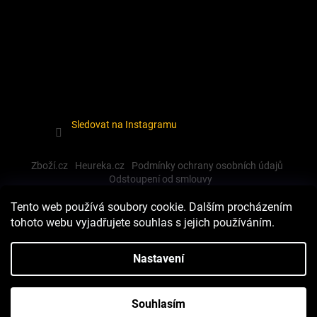
Sledovat na Instagramu
Zboží.cz
Heureka.cz
Podmínky ochrany osobních údajů
Odstoupení od smlouvy
Tento web používá soubory cookie. Dalším procházením
tohoto webu vyjadřujete souhlas s jejich používáním.
Vytvořil Shoptet
Nastavení
Copyright 2026
Dewalt-morava
. Všechna práva vyhrazena.
Souhlasím
Upravit nastavení cookies