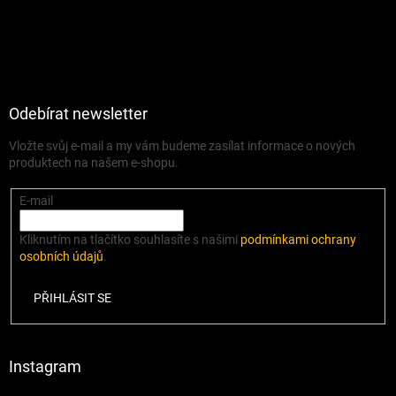
Odebírat newsletter
Vložte svůj e-mail a my vám budeme zasílat informace o nových
produktech na našem e-shopu.
E-mail
Kliknutím na tlačítko souhlasíte s našimi
podmínkami ochrany
osobních údajů
.
PŘIHLÁSIT SE
Instagram