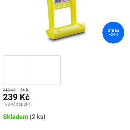
318 Kč
–24 %
318 Kč
–24 %
239 Kč
198 Kč bez DPH
Měrná
Skladem
(2 ks)
cena: