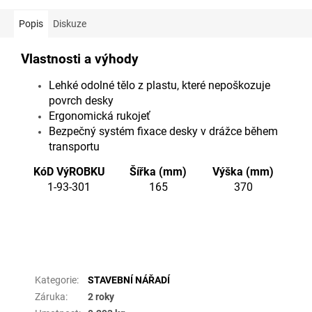
Popis
Diskuze
Vlastnosti a výhody
Lehké odolné tělo z plastu, které nepoškozuje
povrch desky
Ergonomická rukojeť
Bezpečný systém fixace desky v drážce během
transportu
KóD VýROBKU
Šířka (mm)
Výška (mm)
1-93-301
165
370
Doplňkové parametry
Kategorie
:
STAVEBNÍ NÁŘADÍ
Záruka
:
2 roky