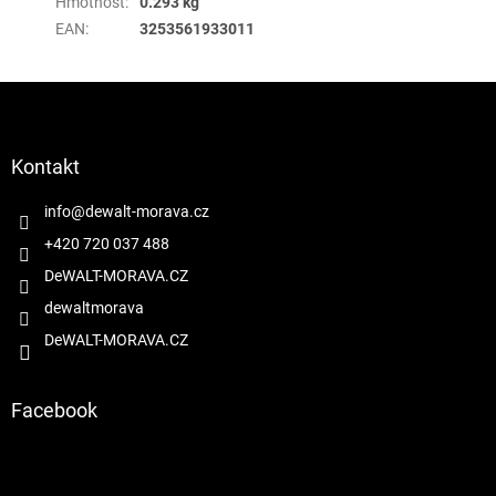
Hmotnost
:
0.293 kg
EAN
:
3253561933011
Z
á
p
a
Kontakt
t
í
info
@
dewalt-morava.cz
+420 720 037 488
DeWALT-MORAVA.CZ
dewaltmorava
DeWALT-MORAVA.CZ
Facebook