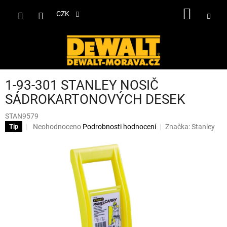
Přejít
NÁKUP
na
CZK
obsah
KOŠÍK
1-93-301 STANLEY NOSIČ
SÁDROKARTONOVÝCH DESEK
STAN9579
Průměrné
Neohodnoceno
Podrobnosti hodnocení
Značka:
Stanley
Tip
hodnocení
produktu
je
0,0
z
5
hvězdiček.