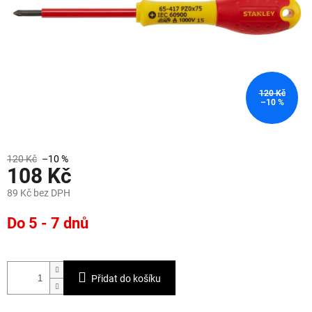
120 Kč
–10 %
120 Kč
–10 %
108 Kč
89 Kč bez DPH
Měrná
Do 5 - 7 dnů
cena:
Přidat do košíku