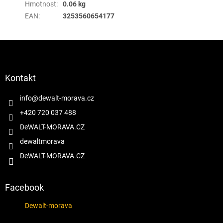
Hmotnost
:
0.06 kg
EAN
:
3253560654177
Z
á
p
a
Kontakt
t
í
info
@
dewalt-morava.cz
+420 720 037 488
DeWALT-MORAVA.CZ
dewaltmorava
DeWALT-MORAVA.CZ
Facebook
Dewalt-morava