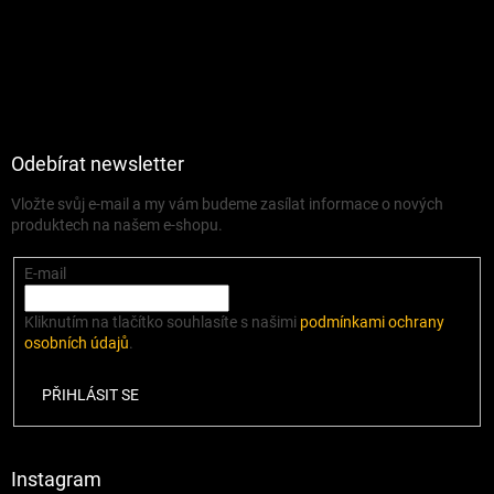
Odebírat newsletter
Vložte svůj e-mail a my vám budeme zasílat informace o nových
produktech na našem e-shopu.
E-mail
Kliknutím na tlačítko souhlasíte s našimi
podmínkami ochrany
osobních údajů
.
PŘIHLÁSIT SE
Instagram