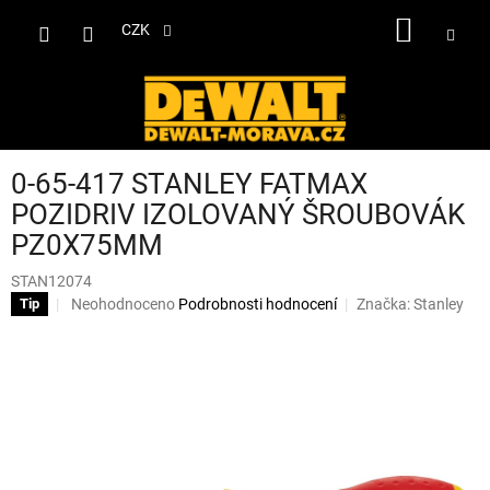
Přejít
NÁKUP
na
CZK
obsah
KOŠÍK
0-65-417 STANLEY FATMAX
POZIDRIV IZOLOVANÝ ŠROUBOVÁK
PZ0X75MM
STAN12074
Průměrné
Neohodnoceno
Podrobnosti hodnocení
Značka:
Stanley
Tip
hodnocení
produktu
je
0,0
z
5
hvězdiček.