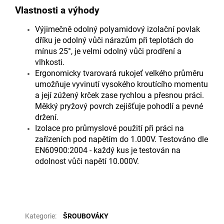
Vlastnosti a výhody
Výjimečně odolný polyamidový izolační povlak
dříku je odolný vůči nárazům při teplotách do
mínus 25°, je velmi odolný vůči prodření a
vlhkosti.
Ergonomicky tvarovará rukojeť velkého průměru
umožňuje vyvinutí vysokého kroutícího momentu
a její zúžený krček zase rychlou a přesnou práci.
Měkký pryžový povrch zejišťuje pohodlí a pevné
držení.
Izolace pro průmyslové použití při práci na
zařízeních pod napětím do 1.000V. Testováno dle
EN60900:2004 - každý kus je testován na
odolnost vůči napětí 10.000V.
Doplňkové parametry
Kategorie
:
ŠROUBOVÁKY