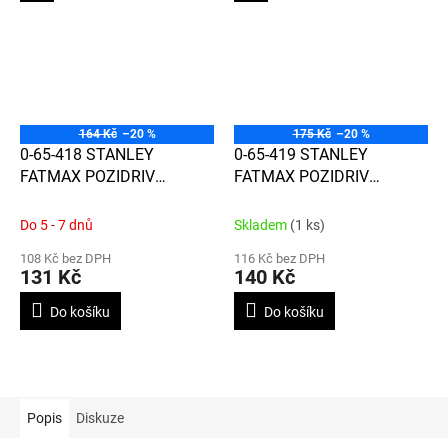
164 Kč
–20 %
175 Kč
–20 %
0-65-418 STANLEY
0-65-419 STANLEY
FATMAX POZIDRIV
FATMAX POZIDRIV
IZOLOVANÝ ŠROUBOVÁK
IZOLOVANÝ ŠROUBOVÁK
PZ1X100MM
PZ2X125MM
Do 5 - 7 dnů
Skladem
(1 ks)
108 Kč bez DPH
116 Kč bez DPH
131 Kč
140 Kč
Do košíku
Do košíku
Popis
Diskuze