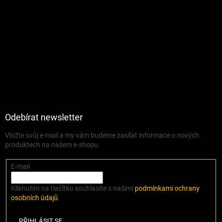
Odebírat newsletter
Vložte svůj e-mail a my vám budeme zasílat informace o nových
produktech na našem e-shopu.
E-mail
Kliknutím na tlačítko souhlasíte s našimi
podmínkami ochrany
osobních údajů
.
PŘIHLÁSIT SE