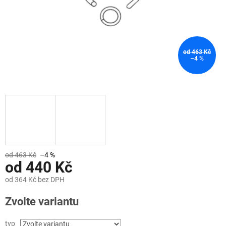
od 463 Kč
–4 %
od 463 Kč
–4 %
od
440 Kč
od
364 Kč
bez DPH
Měrná
Zvolte variantu
cena:
typ