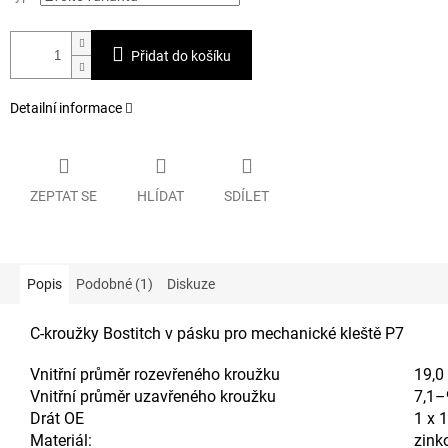
Přidat do košíku
Detailní informace
ZEPTAT SE
HLÍDAT
SDÍLET
Popis
Podobné (1)
Diskuze
C-kroužky Bostitch v pásku pro mechanické kleště P7
Vnitřní průměr rozevřeného kroužku
19,
Vnitřní průměr uzavřeného kroužku
7,1–
Drát OE
1 x 
Materiál:
zinko