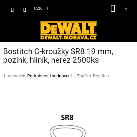
Přejít
NÁKUP
na
CZK
obsah
KOŠÍK
Bostitch C-kroužky SR8 19 mm,
pozink, hliník, nerez 2500ks
Průměrné
1 hodnocení
Podrobnosti hodnocení
Značka:
Bostitch
hodnocení
produktu
je
5,0
z
5
hvězdiček.