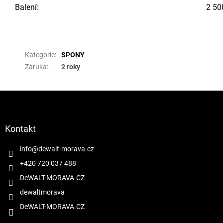
Balení:
2 50
Doplňkové parametry
Kategorie
:
SPONY
Záruka
:
2 roky
Z
á
p
a
Kontakt
t
í
info
@
dewalt-morava.cz
+420 720 037 488
DeWALT-MORAVA.CZ
dewaltmorava
DeWALT-MORAVA.CZ