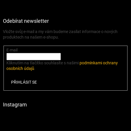
Odebírat newsletter
Vložte svůj e-mail a my vám budeme zasílat informace o nových
produktech na našem e-shopu.
E-mail
Kliknutím na tlačítko souhlasíte s našimi
podmínkami ochrany
osobních údajů
.
PŘIHLÁSIT SE
Instagram