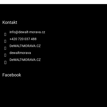
Z
á
p
a
Kontakt
t
í
info
@
dewalt-morava.cz
+420 720 037 488
DeWALT-MORAVA.CZ
dewaltmorava
DeWALT-MORAVA.CZ
Facebook