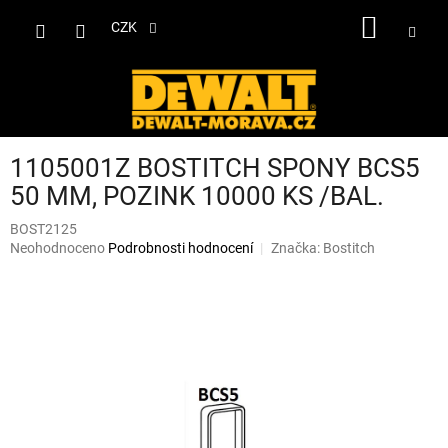
Přejít
NÁKUP
na
CZK
obsah
KOŠÍK
1105001Z BOSTITCH SPONY BCS5
50 MM, POZINK 10000 KS /BAL.
BOST2125
Průměrné
Neohodnoceno
Podrobnosti hodnocení
Značka:
Bostitch
hodnocení
produktu
je
0,0
z
5
hvězdiček.