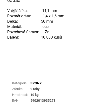
650S5
Vnější šířka: 11,1 mm
Rozměr drátu: 1,4 x 1,6 mm
Délka: 50 mm
Materiál: ocel
Povrchová úprava: Zn
Balení: 10 000 kusů
Doplňkové parametry
Kategorie
:
SPONY
Záruka
:
2 roky
Hmotnost
:
10 kg
EAN
:
5902013935278