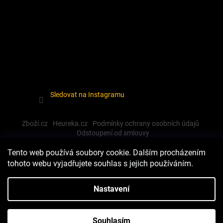
Sledovat na Instagramu
Zboží.cz
Heureka.cz
Podmínky ochrany osobních údajů
Odstoupení od smlouvy
Tento web používá soubory cookie. Dalším procházením
tohoto webu vyjadřujete souhlas s jejich používáním.
Vytvořil Shoptet
Nastavení
Copyright 2026
Dewalt-morava
. Všechna práva vyhrazena.
Souhlasím
Upravit nastavení cookies