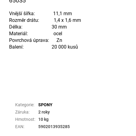
650S5
Vnější šířka: 11,1 mm
Rozměr drátu: 1,4 x 1,6 mm
Délka: 30 mm
Materiál: ocel
Povrchová úprava: Zn
Balení: 20 000 kusů
Doplňkové parametry
Kategorie
:
SPONY
Záruka
:
2 roky
Hmotnost
:
10 kg
EAN
:
5902013935285