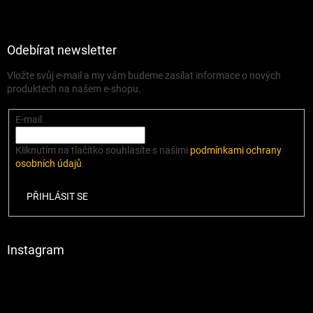
Odebírat newsletter
Vložte svůj e-mail a my vám budeme zasílat informace o nových
produktech na našem e-shopu.
E-mail
Kliknutím na tlačítko souhlasíte s našimi
podmínkami ochrany
osobních údajů
.
PŘIHLÁSIT SE
Instagram