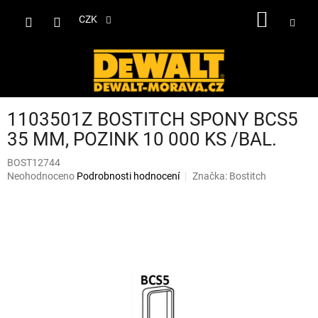
Přejít
NÁKUP
na
CZK
obsah
KOŠÍK
1103501Z BOSTITCH SPONY BCS5
35 MM, POZINK 10 000 KS /BAL.
BOST12744
Průměrné
Neohodnoceno
Podrobnosti hodnocení
Značka:
Bostitch
hodnocení
produktu
je
0,0
z
5
hvězdiček.