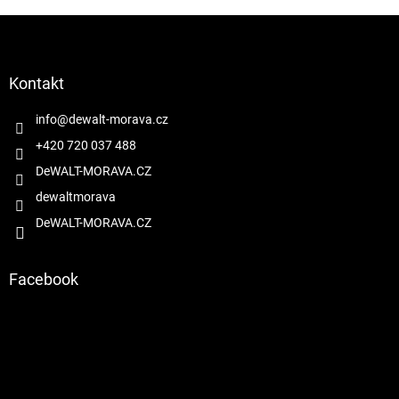
Z
á
p
a
Kontakt
t
í
info
@
dewalt-morava.cz
+420 720 037 488
DeWALT-MORAVA.CZ
dewaltmorava
DeWALT-MORAVA.CZ
Facebook