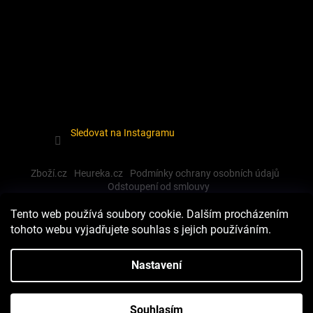
Sledovat na Instagramu
Zboží.cz
Heureka.cz
Podmínky ochrany osobních údajů
Odstoupení od smlouvy
Tento web používá soubory cookie. Dalším procházením
tohoto webu vyjadřujete souhlas s jejich používáním.
Vytvořil Shoptet
Nastavení
Copyright 2026
Dewalt-morava
. Všechna práva vyhrazena.
Souhlasím
Upravit nastavení cookies