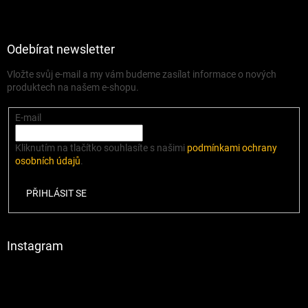
Odebírat newsletter
Vložte svůj e-mail a my vám budeme zasílat informace o nových
produktech na našem e-shopu.
E-mail
Kliknutím na tlačítko souhlasíte s našimi
podmínkami ochrany
osobních údajů
.
PŘIHLÁSIT SE
Instagram