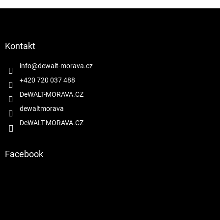
Z
á
p
a
Kontakt
t
í
info
@
dewalt-morava.cz
+420 720 037 488
DeWALT-MORAVA.CZ
dewaltmorava
DeWALT-MORAVA.CZ
Facebook