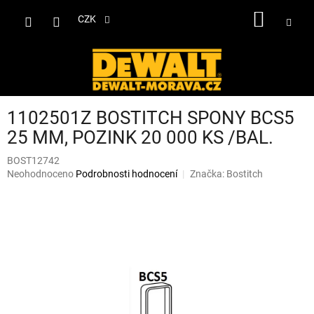
Přejít
NÁKUP
na
CZK
obsah
KOŠÍK
1102501Z BOSTITCH SPONY BCS5
25 MM, POZINK 20 000 KS /BAL.
BOST12742
Průměrné
Neohodnoceno
Podrobnosti hodnocení
Značka:
Bostitch
hodnocení
produktu
je
0,0
z
5
hvězdiček.