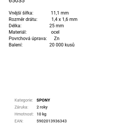
650S5
Vnější šířka: 11,1 mm
Rozměr drátu: 1,4 x 1,6 mm
Délka: 25 mm
Materiál: ocel
Povrchová úprava: Zn
Balení: 20 000 kusů
Doplňkové parametry
Kategorie
:
SPONY
Záruka
:
2 roky
Hmotnost
:
10 kg
EAN
:
5902013936343