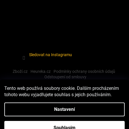
Sledovat na Instagramu
Zboží.cz
Heureka.cz
Podmínky ochrany osobních údajů
Odstoupení od smlouvy
Tento web používá soubory cookie. Dalším procházením
tohoto webu vyjadřujete souhlas s jejich používáním.
Vytvořil Shoptet
Nastavení
Copyright 2026
Dewalt-morava
. Všechna práva vyhrazena.
Souhlasím
Upravit nastavení cookies