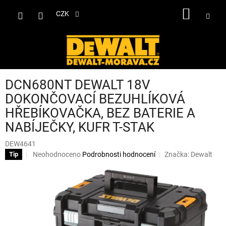
Přejít
NÁKUP
na
CZK
obsah
KOŠÍK
DCN680NT DEWALT 18V
DOKONČOVACÍ BEZUHLÍKOVÁ
HŘEBÍKOVAČKA, BEZ BATERIE A
NABÍJEČKY, KUFR T-STAK
DEW4641
Průměrné
Neohodnoceno
Podrobnosti hodnocení
Značka:
Dewalt
Tip
hodnocení
produktu
je
0,0
z
5
hvězdiček.