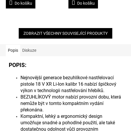
3,7
3,6
Do košíku
Do košíku
z
z
5
5
hvězdiček.
hvězdiček.
ZOBRAZIT VŠECHNY SOUVISEJÍCÍ PRODUKTY
Popis
Diskuze
POPIS:
Nejnovější generace bezuhlíkové nastřelovací
pistole 18 V XR Li-Ion kalibr 16 nabízí špičkový
výkon v technologii nastřelování hřebíků.
BEZUHLÍKOVÝ motor nabízí provozní dobu, která
nemůže být v tomto kompaktním vydání
překonána.
Kompaktní, lehký a ergonomický design
umožňuje snadné a pohodlné použití, ale také
dostatečnou odolnost vůči provozním