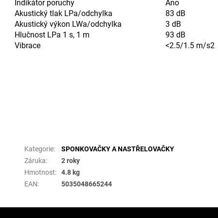
Indikátor poruchy
Ano
Akustický tlak LPa/odchylka
83 dB
Akustický výkon LWa/odchylka
3 dB
Hlučnost LPa 1 s, 1 m
93 dB
Vibrace
<2.5/1.5 m/s2
Doplňkové parametry
Kategorie
:
SPONKOVAČKY A NASTŘELOVAČKY
Záruka
:
2 roky
Hmotnost
:
4.8 kg
EAN
:
5035048665244
Z