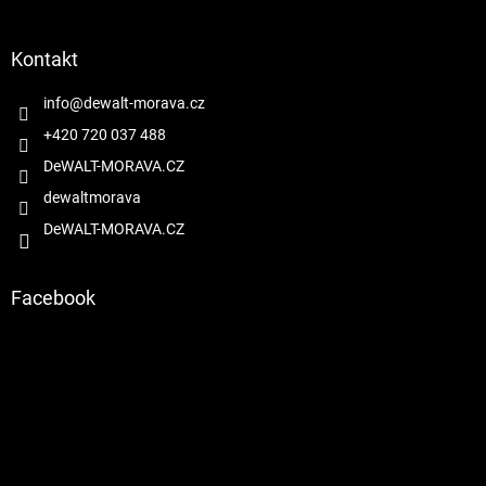
á
p
a
Kontakt
t
í
info
@
dewalt-morava.cz
+420 720 037 488
DeWALT-MORAVA.CZ
dewaltmorava
DeWALT-MORAVA.CZ
Facebook