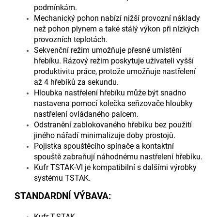
podmínkám.
Mechanický pohon nabízí nižší provozní náklady
než pohon plynem a také stálý výkon při nízkých
provozních teplotách.
Sekvenční režim umožňuje přesné umístění
hřebíku. Rázový režim poskytuje uživateli vyšší
produktivitu práce, protože umožňuje nastřelení
až 4 hřebíků za sekundu.
Hloubka nastřelení hřebíku může být snadno
nastavena pomocí kolečka seřizovače hloubky
nastřelení ovládaného palcem.
Odstranění zablokovaného hřebíku bez použití
jiného nářadí minimalizuje doby prostojů.
Pojistka spouštěcího spínače a kontaktní
spouště zabraňují náhodnému nastřelení hřebíku.
Kufr TSTAK-VI je kompatibilní s dalšími výrobky
systému TSTAK.
STANDARDNÍ VÝBAVA:
Kufr T-STAK