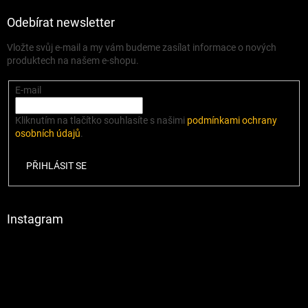
Odebírat newsletter
Vložte svůj e-mail a my vám budeme zasílat informace o nových
produktech na našem e-shopu.
E-mail
Kliknutím na tlačítko souhlasíte s našimi
podmínkami ochrany
osobních údajů
.
PŘIHLÁSIT SE
Instagram