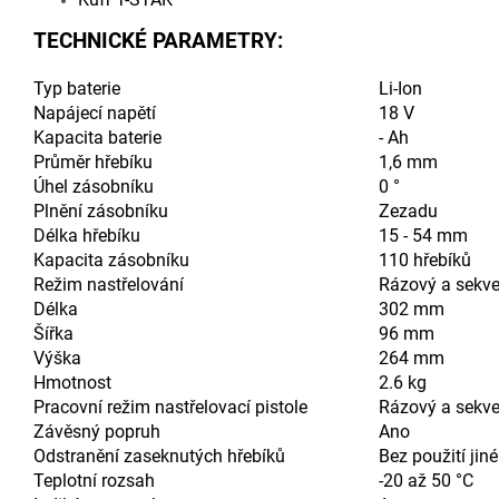
TECHNICKÉ PARAMETRY:
Typ baterie
Li-Ion
Napájecí napětí
18 V
Kapacita baterie
- Ah
Průměr hřebíku
1,6 mm
Úhel zásobníku
0 °
Plnění zásobníku
Zezadu
Délka hřebíku
15 - 54 mm
Kapacita zásobníku
110 hřebíků
Režim nastřelování
Rázový a sekv
Délka
302 mm
Šířka
96 mm
Výška
264 mm
Hmotnost
2.6 kg
Pracovní režim nastřelovací pistole
Rázový a sekv
Závěsný popruh
Ano
Odstranění zaseknutých hřebíků
Bez použití jin
Teplotní rozsah
-20 až 50 °C