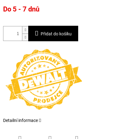
Měrná
Do 5 - 7 dnů
cena:
Přidat do košíku
Detailní informace