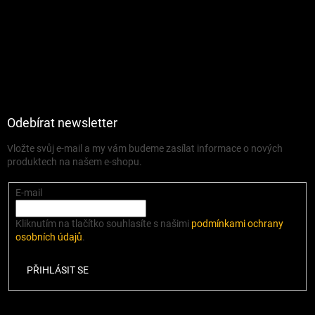
Odebírat newsletter
Vložte svůj e-mail a my vám budeme zasílat informace o nových
produktech na našem e-shopu.
E-mail
Kliknutím na tlačítko souhlasíte s našimi
podmínkami ochrany
osobních údajů
.
PŘIHLÁSIT SE