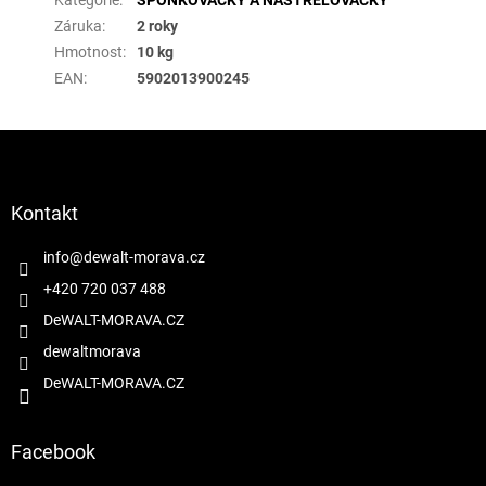
Kategorie
:
SPONKOVAČKY A NASTŘELOVAČKY
Záruka
:
2 roky
Hmotnost
:
10 kg
EAN
:
5902013900245
Z
á
p
a
Kontakt
t
í
info
@
dewalt-morava.cz
+420 720 037 488
DeWALT-MORAVA.CZ
dewaltmorava
DeWALT-MORAVA.CZ
Facebook