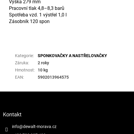
Výška 279 mm
Pracovní tlak 4,8–8,3 barů
Spotřeba vzd. 1 výstřel 1,0 l
Zásobník 120 spon
Doplňkové parametry
Kategorie
:
SPONKOVAČKY A NASTŘELOVAČKY
Záruka
:
2 roky
Hmotnost
:
10 kg
EAN
:
5902013964575
Z
á
p
a
Kontakt
t
í
info
@
dewalt-morava.cz