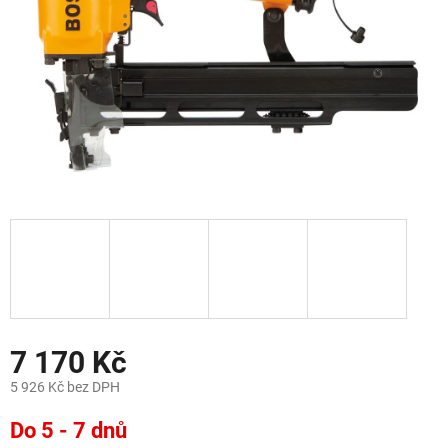
7 170 Kč
5 926 Kč bez DPH
Měrná
Do 5 - 7 dnů
cena: