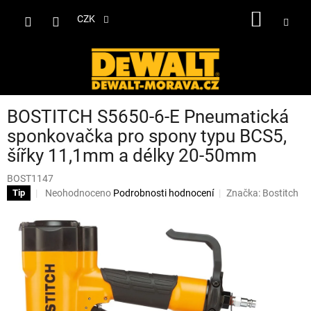
Přejít
NÁKUP
na
CZK
obsah
KOŠÍK
BOSTITCH S5650-6-E Pneumatická
sponkovačka pro spony typu BCS5,
šířky 11,1mm a délky 20-50mm
BOST1147
Průměrné
Neohodnoceno
Podrobnosti hodnocení
Značka:
Bostitch
Tip
hodnocení
produktu
je
0,0
z
5
hvězdiček.