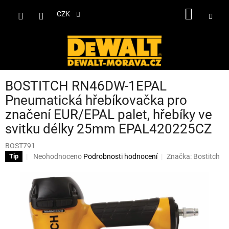
Přejít
NÁKUP
na
CZK
obsah
KOŠÍK
BOSTITCH RN46DW-1EPAL
Pneumatická hřebíkovačka pro
značení EUR/EPAL palet, hřebíky ve
svitku délky 25mm EPAL420225CZ
BOST791
Průměrné
Neohodnoceno
Podrobnosti hodnocení
Značka:
Bostitch
Tip
hodnocení
produktu
je
0,0
z
5
hvězdiček.