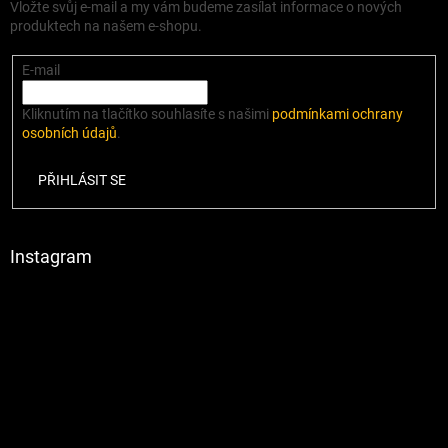
Vložte svůj e-mail a my vám budeme zasílat informace o nových
produktech na našem e-shopu.
E-mail
Kliknutím na tlačítko souhlasíte s našimi
podmínkami ochrany
osobních údajů
.
PŘIHLÁSIT SE
Instagram