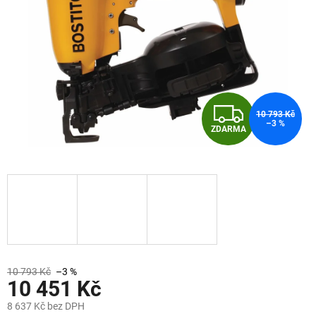
Z
10 793 Kč
–3 %
ZDARMA
D
A
R
M
A
10 793 Kč
–3 %
10 451 Kč
8 637 Kč bez DPH