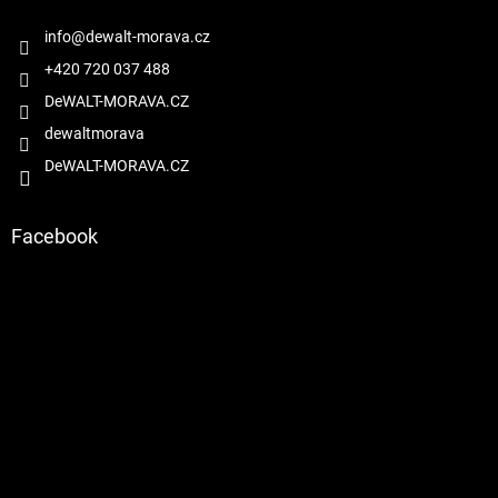
t
í
info
@
dewalt-morava.cz
+420 720 037 488
DeWALT-MORAVA.CZ
dewaltmorava
DeWALT-MORAVA.CZ
Facebook