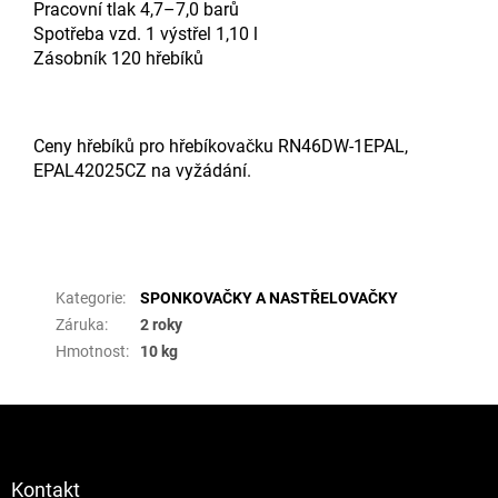
Pracovní tlak 4,7–7,0 barů
Spotřeba vzd. 1 výstřel 1,10 l
Zásobník 120 hřebíků
Ceny hřebíků pro hřebíkovačku RN46DW-1EPAL,
EPAL42025CZ na vyžádání.
Doplňkové parametry
Kategorie
:
SPONKOVAČKY A NASTŘELOVAČKY
Záruka
:
2 roky
Hmotnost
:
10 kg
Z
á
p
a
Kontakt