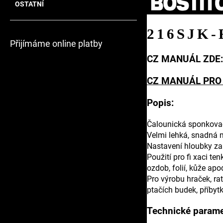
OSTATNÍ
216SJK-
Přijímáme online platby
CZ MANUÁL ZDE:
CZ MANUÁL PRO 
Popis:
Čalounická sponkovač
Velmi lehká, snadná 
Nastavení hloubky za
Použití pro fi xaci ten
ozdob, folií, kůže apo
Pro výrobu hraček, ra
ptačích budek, příbyt
Technické parame