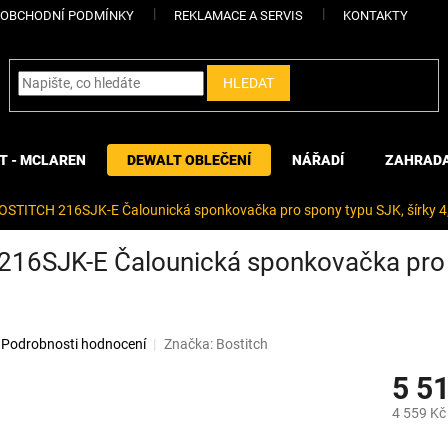
OBCHODNÍ PODMÍNKY
REKLAMACE A SERVIS
KONTAKTY
HLEDAT
T - MCLAREN
DEWALT OBLEČENÍ
NÁŘADÍ
ZAHRAD
OSTITCH 216SJK-E Čalounická sponkovačka pro spony typu SJK, šírky 
16SJK-E Čalounická sponkovačka pro s
Podrobnosti hodnocení
Značka:
Bostitch
5 5
4 559 Kč
Měrná