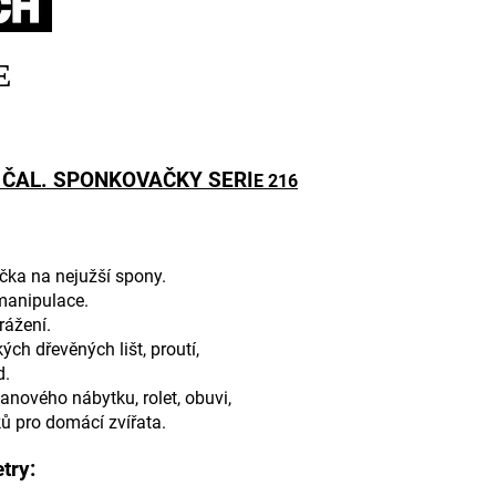
E
ČAL. SPONKOVAČKY SERI
E 216
ka na nejužší spony.
manipulace.
rážení.
kých dřevěných lišt, proutí,
d.
tanového nábytku, rolet, obuvi,
ků pro domácí zvířata.
try: