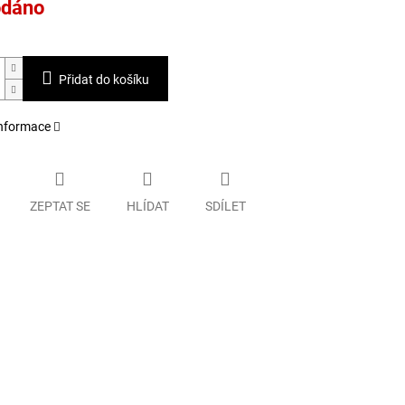
odáno
Přidat do košíku
informace
ZEPTAT SE
HLÍDAT
SDÍLET