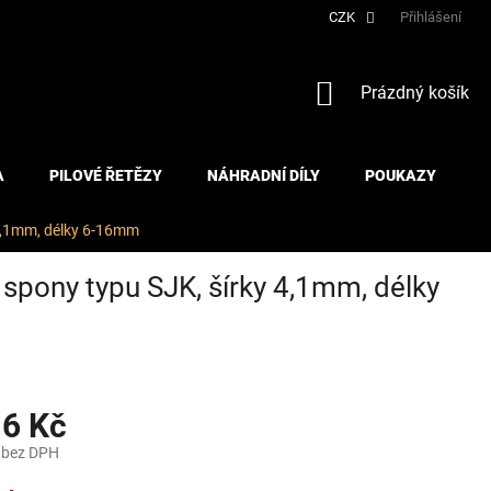
CZK
Přihlášení
NÁKUPNÍ
Prázdný košík
KOŠÍK
A
PILOVÉ ŘETĚZY
NÁHRADNÍ DÍLY
POUKAZY
4,1mm, délky 6-16mm
pony typu SJK, šírky 4,1mm, délky
16 Kč
 bez DPH