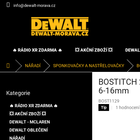
Přejít
info@dewalt-morava.cz
na
obsah
🔥 RÁDIO XR ZDARMA 🔥
💥 AKČNÍ ZBOŽÍ 💥
DEWAL
Domů
NÁŘADÍ
SPONKOVAČKY A NASTŘELOVAČKY
B
P
BOSTITCH 2
o
Přeskočit
s
6-16mm
Kategorie
kategorie
t
BOST1129
r
🔥 RÁDIO XR ZDARMA 🔥
Průměrné
1 hodnocení
Tip
a
hodnocení
💥 AKČNÍ ZBOŽÍ 💥
n
produktu
DEWALT - MCLAREN
n
je
í
DEWALT OBLEČENÍ
5,0
p
z
NÁŘADÍ