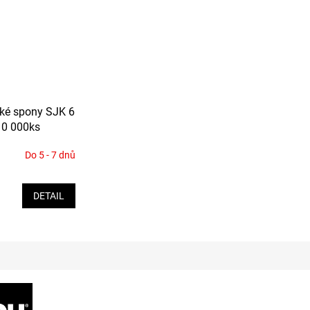
M
A
cké spony SJK 6
10 000ks
Do 5 - 7 dnů
DETAIL