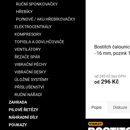
RUČNÍ SPONKOVAČKY
HŘEBÍKY
PLYNOVÉ / AKU HŘEBÍKOVAČKY
ELEKTROCENTRÁLY
KOMPRESORY
TOPIDLA A ODVLHČOVAČE
Bostitch čalouni
VENTILÁTORY
- 16 mm, pozink 
ŘEZAČE SPÁR
VIBRAČNÍ PĚCHY
VIBRAČNÍ DESKY
od 245 Kč bez DPH
ÚLOŽNÉ SYSTÉMY
296 Kč
od
PŘÍSLUŠENSTVÍ
RUČNÍ NÁŘADÍ
ZAHRADA
Popis
Diskuze
PILOVÉ ŘETĚZY
NÁHRADNÍ DÍLY
POUKAZY