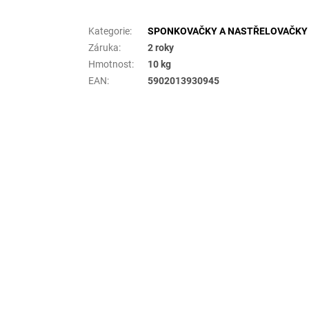
Doplňkové parametry
Kategorie
:
SPONKOVAČKY A NASTŘELOVAČKY
Záruka
:
2 roky
Hmotnost
:
10 kg
EAN
:
5902013930945