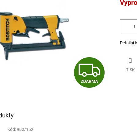
Vypr
cena:
Detailní 
Z
TISK
ZDARMA
D
A
dukty
R
Kód:
900/152