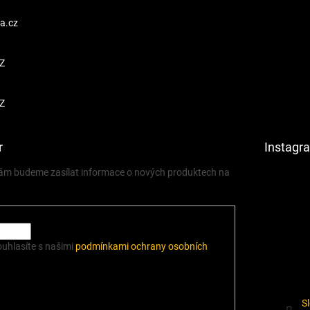
a.cz
Z
Z
r
Instagr
 vám budeme zasílat informace o nových produktech na
ouhlasíte s našimi
podmínkami ochrany osobních
S