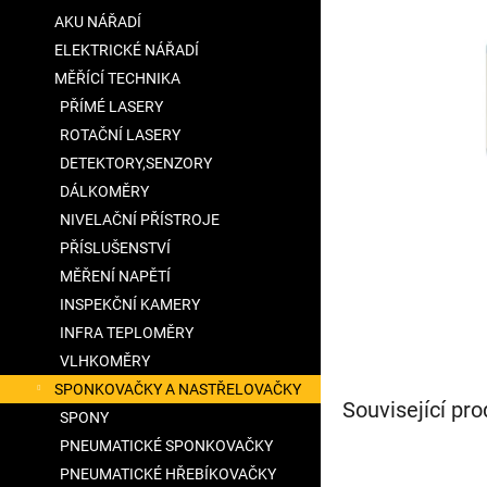
5
a
AKU NÁŘADÍ
hvězdiček.
n
ELEKTRICKÉ NÁŘADÍ
e
MĚŘÍCÍ TECHNIKA
l
PŘÍMÉ LASERY
ROTAČNÍ LASERY
DETEKTORY,SENZORY
DÁLKOMĚRY
NIVELAČNÍ PŘÍSTROJE
PŘÍSLUŠENSTVÍ
MĚŘENÍ NAPĚTÍ
INSPEKČNÍ KAMERY
INFRA TEPLOMĚRY
VLHKOMĚRY
SPONKOVAČKY A NASTŘELOVAČKY
Související pro
SPONY
PNEUMATICKÉ SPONKOVAČKY
PNEUMATICKÉ HŘEBÍKOVAČKY