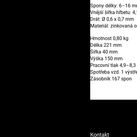
Spony délky: 6–16 
Vnější šířka hřbetu: 
Drát: Ø 0,6 x 0,7 mm
Materiál: zinkovaná o
Hmotnost 0,80 kg
Délka 221 mm
Šířka 40 mm
Výška 150 mm
Pracovní tlak 4,9–8,3
Spotřeba vzd. 1 výstře
Zásobník 167 spon
Z
á
p
a
t
Kontakt
í