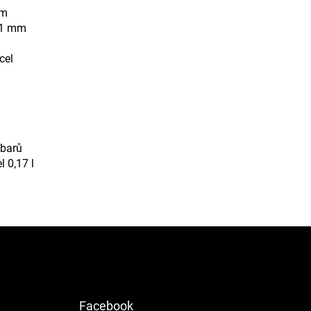
mm
4,1 mm
cel
 barů
l 0,17 l
Facebook