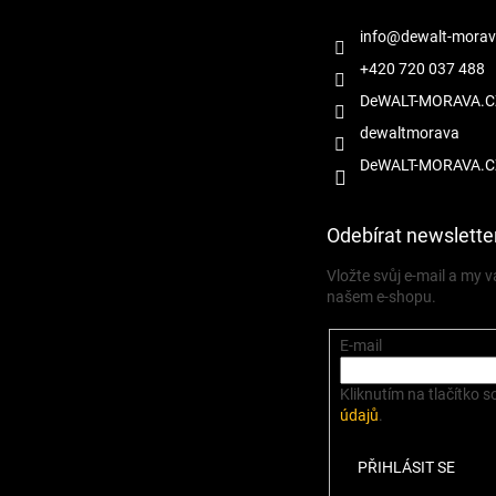
info
@
dewalt-morav
+420 720 037 488
DeWALT-MORAVA.C
dewaltmorava
DeWALT-MORAVA.C
Odebírat newslette
Vložte svůj e-mail a my
našem e-shopu.
E-mail
Kliknutím na tlačítko s
údajů
.
PŘIHLÁSIT SE