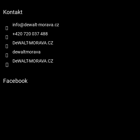
p
a
Kontakt
t
í
info
@
dewalt-morava.cz
+420 720 037 488
DeWALT-MORAVA.CZ
dewaltmorava
DeWALT-MORAVA.CZ
Facebook