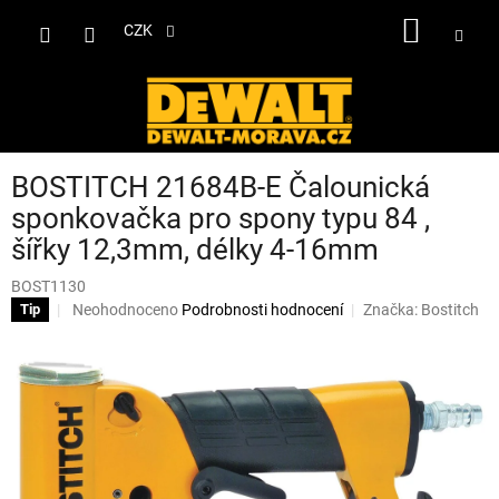
Přejít
NÁKUP
na
CZK
obsah
KOŠÍK
BOSTITCH 21684B-E Čalounická
sponkovačka pro spony typu 84 ,
šířky 12,3mm, délky 4-16mm
BOST1130
Průměrné
Neohodnoceno
Podrobnosti hodnocení
Značka:
Bostitch
Tip
hodnocení
produktu
je
0,0
z
5
hvězdiček.