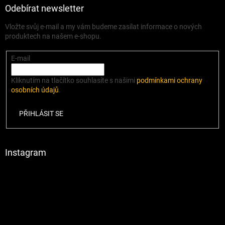
Odebírat newsletter
Vložte svůj e-mail a my vám budeme zasílat informace o nových
produktech na našem e-shopu.
E-mail
Kliknutím na tlačítko souhlasíte s našimi
podmínkami ochrany
osobních údajů
.
PŘIHLÁSIT SE
Instagram