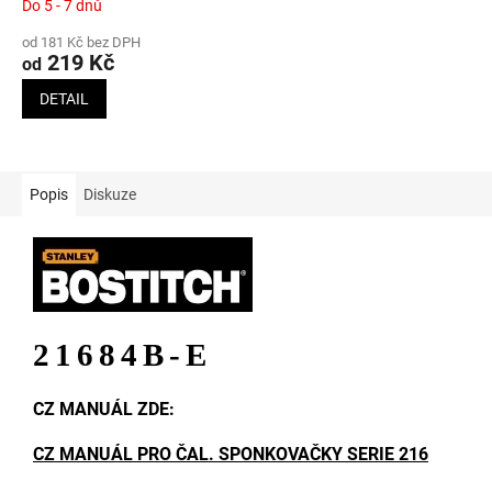
Do 5 - 7 dnů
od 181 Kč bez DPH
219 Kč
od
DETAIL
Popis
Diskuze
21684B-E
CZ MANUÁL ZDE:
CZ MANUÁL PRO ČAL. SPONKOVAČKY SERIE 216