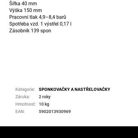
Šířka 40 mm
Výška 150 mm
Pracovní tlak 4,9–8,4 barů
Spotřeba vzd. 1 výstřel 0,17 l
Zásobník 139 spon
Doplňkové parametry
Kategorie
:
SPONKOVAČKY A NASTŘELOVAČKY
Záruka
:
2 roky
Hmotnost
:
10 kg
EAN
:
5902013930969
Z
á