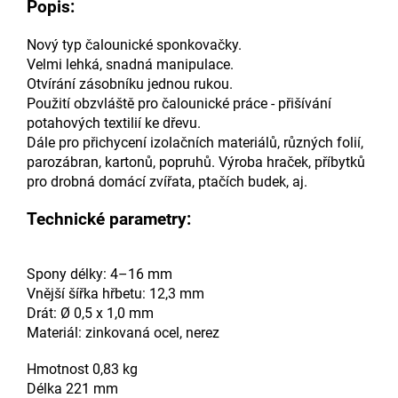
Popis:
Nový typ čalounické sponkovačky.
Velmi lehká, snadná manipulace.
Otvírání zásobníku jednou rukou.
Použití obzvláště pro čalounické práce - přišívání
potahových textilií ke dřevu.
Dále pro přichycení izolačních materiálů, různých folií,
parozábran, kartonů, popruhů. Výroba hraček, příbytků
pro drobná domácí zvířata, ptačích budek, aj.
Technické parametry:
Spony délky: 4–16 mm
Vnější šířka hřbetu: 12,3 mm
Drát: Ø 0,5 x 1,0 mm
Materiál: zinkovaná ocel, nerez
Hmotnost 0,83 kg
Délka 221 mm