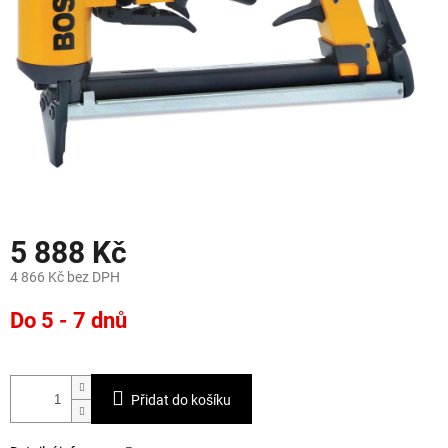
5 888 Kč
4 866 Kč bez DPH
Měrná
Do 5 - 7 dnů
cena:
Přidat do košíku