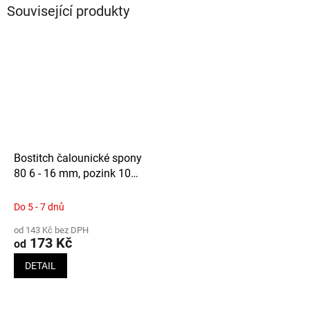
Související produkty
Bostitch čalounické spony
80 6 - 16 mm, pozink 10
000ks
Do 5 - 7 dnů
od 143 Kč bez DPH
173 Kč
od
DETAIL