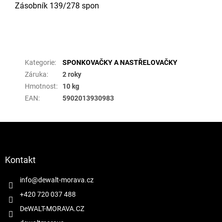
Zásobník 139/278 spon
Doplňkové parametry
Kategorie
:
SPONKOVAČKY A NASTŘELOVAČKY
Záruka
:
2 roky
Hmotnost
:
10 kg
EAN
:
5902013930983
Z
á
p
a
Kontakt
t
í
info
@
dewalt-morava.cz
+420 720 037 488
DeWALT-MORAVA.CZ