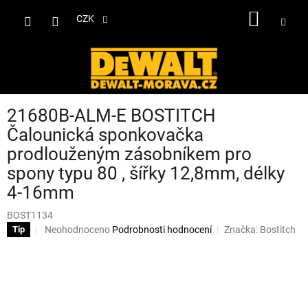
Přejít
NÁKUP
na
CZK
obsah
KOŠÍK
21680B-ALM-E BOSTITCH
Čalounická sponkovačka
prodlouženým zásobníkem pro
spony typu 80 , šířky 12,8mm, délky
4-16mm
BOST1134
Průměrné
Neohodnoceno
Podrobnosti hodnocení
Značka:
Bostitch
Tip
hodnocení
produktu
je
0,0
z
5