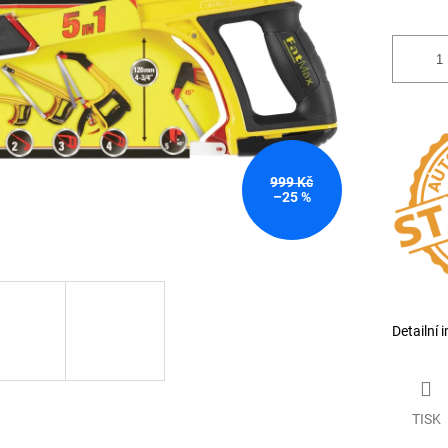
999 Kč
–25 %
Detailní 
TISK