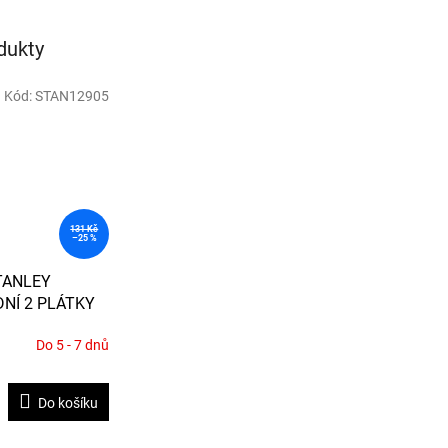
dukty
Kód:
STAN12905
131 Kč
–25 %
TANLEY
NÍ 2 PLÁTKY
- 24 TPI /
Do 5 - 7 dnů
Do košíku