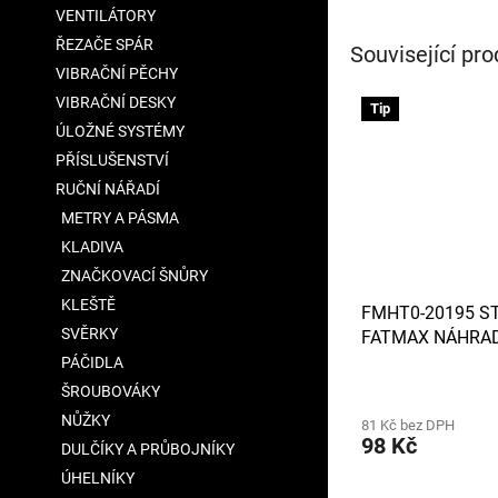
VENTILÁTORY
ŘEZAČE SPÁR
Související pro
VIBRAČNÍ PĚCHY
VIBRAČNÍ DESKY
Tip
ÚLOŽNÉ SYSTÉMY
PŘÍSLUŠENSTVÍ
RUČNÍ NÁŘADÍ
METRY A PÁSMA
KLADIVA
ZNAČKOVACÍ ŠNŮRY
KLEŠTĚ
FMHT0-20195 S
SVĚRKY
FATMAX NÁHRAD
PRO PILY NA KOV 
PÁČIDLA
300MM
Průměrné
ŠROUBOVÁKY
hodnocení
NŮŽKY
81 Kč bez DPH
produktu
98 Kč
DULČÍKY A PRŮBOJNÍKY
je
5,0
ÚHELNÍKY
z