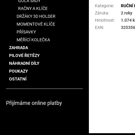
GOLA SADY
Kategorie
:
RUČNÍ 
RAČNY A KLÍČE
Záruka
:
2 roky
DRŽÁKY 3D HOLDER
Hmotnost
:
1.074 
MOMENTOVÉ KLÍČE
EAN
:
32535
PŘÍSAVKY
MĚŘÍCÍ KOLEČKA
ZAHRADA
PILOVÉ ŘETĚZY
NÁHRADNÍ DÍLY
POUKAZY
OSTATNÍ
Přijímáme online platby