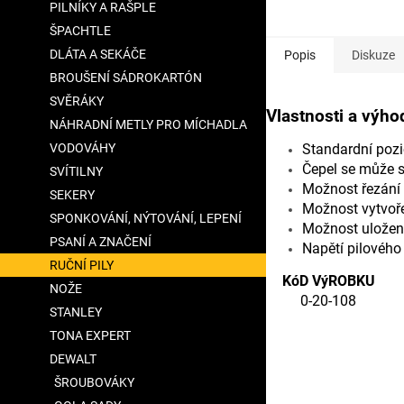
PILNÍKY A RAŠPLE
5
hvězdiček.
ŠPACHTLE
DLÁTA A SEKÁČE
Popis
Diskuze
BROUŠENÍ SÁDROKARTÓN
SVĚRÁKY
Vlastnosti a výho
NÁHRADNÍ METLY PRO MÍCHADLA
VODOVÁHY
Standardní pozi
Čepel se může s
SVÍTILNY
Možnost řezání 
SEKERY
Možnost vytvoře
SPONKOVÁNÍ, NÝTOVÁNÍ, LEPENÍ
Možnost uložení 
PSANÍ A ZNAČENÍ
Napětí pilového 
RUČNÍ PILY
KóD VýROBKU
NOŽE
0-20-108
STANLEY
TONA EXPERT
DEWALT
ŠROUBOVÁKY
Doplňkové para