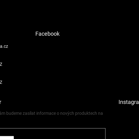
Facebook
a.cz
Z
Z
r
Instagr
 vám budeme zasílat informace o nových produktech na