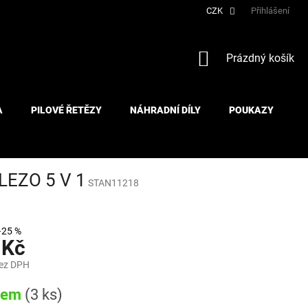
CZK
Přihlášení
NÁKUPNÍ
Prázdný košík
KOŠÍK
A
PILOVÉ ŘETĚZY
NÁHRADNÍ DÍLY
POUKAZY
LEZO 5 V 1
STAN11218
–25 %
 Kč
bez DPH
dem
(3 ks)