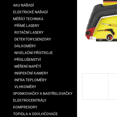
a
AKU NÁŘADÍ
n
ELEKTRICKÉ NÁŘADÍ
e
MĚŘÍCÍ TECHNIKA
l
PŘÍMÉ LASERY
ROTAČNÍ LASERY
DETEKTORY,SENZORY
DÁLKOMĚRY
NIVELAČNÍ PŘÍSTROJE
PŘÍSLUŠENSTVÍ
MĚŘENÍ NAPĚTÍ
INSPEKČNÍ KAMERY
INFRA TEPLOMĚRY
VLHKOMĚRY
SPONKOVAČKY A NASTŘELOVAČKY
ELEKTROCENTRÁLY
KOMPRESORY
TOPIDLA A ODVLHČOVAČE