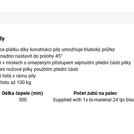
dy
ce plátku díky konstrukci pily umožňuje hluboký průřez
nadno nastavit do polohy 45°
i v místech s omezeným přístupem sejmutím přední části pilky
ní nožové pilky použitím přední části
listů v rámu pily
listu až 100 kg
Délka čepele (mm)
Počet zubů na palec
300
Supplied with 1x bi-material 24 tpi bla
metry