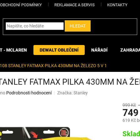
OBCHODNÍ PODMÍNKY
REKLAMACE A SERVIS
KONTAKTY
HLEDAT
T - MCLAREN
DEWALT OBLEČENÍ
NÁŘADÍ
ZAHRAD
-108 STANLEY FATMAX PILKA 430MM NA ŽELEZO 5 V 1
STANLEY FATMAX PILKA 430MM NA ŽE
eno
Podrobnosti hodnocení
Značka:
Stanley
999 Kč
749
619 Kč 
Měrná
Skla
cena: