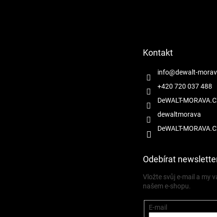
Z
á
p
a
t
Kontakt
í
info
@
dewalt-morav
+420 720 037 488
DeWALT-MORAVA.C
dewaltmorava
DeWALT-MORAVA.C
Odebírat newslette
Vložte svůj e-mail a my
našem e-shopu.
E-mail