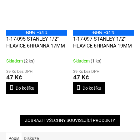
62 Kč
–24 %
62 Kč
–24 %
1-17-095 STANLEY 1/2"
1-17-097 STANLEY 1/2"
HLAVICE 6HRANNÁ 17MM
HLAVICE 6HRANNÁ 19MM
Skladem
(2 ks)
Skladem
(1 ks)
39 Kč bez DPH
39 Kč bez DPH
47 Kč
47 Kč
Do košíku
Do košíku
ZOBRAZIT VŠECHNY SOUVISEJÍCÍ PRODUKTY
Popis
Diskuze