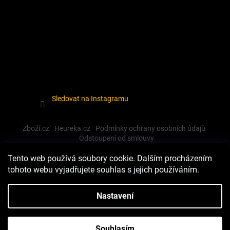
Sledovat na Instagramu
Zboží.cz
Heureka.cz
Podmínky ochrany osobních údajů
Odstoupení od smlouvy
Tento web používá soubory cookie. Dalším procházením
tohoto webu vyjadřujete souhlas s jejich používáním.
Vytvořil Shoptet
Nastavení
Copyright 2026
Dewalt-morava
. Všechna práva vyhrazena.
Souhlasím
Upravit nastavení cookies