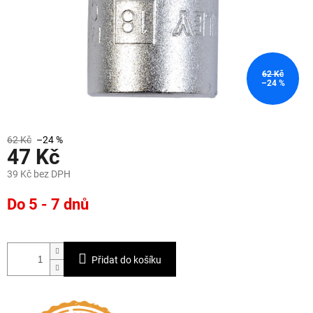
62 Kč
–24 %
62 Kč
–24 %
47 Kč
39 Kč bez DPH
Měrná
Do 5 - 7 dnů
cena:
Přidat do košíku