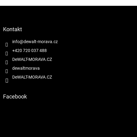
Z
á
p
a
Kontakt
t
í
info
@
dewalt-morava.cz
+420 720 037 488
DeWALT-MORAVA.CZ
dewaltmorava
DeWALT-MORAVA.CZ
Facebook