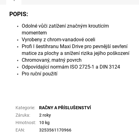
POPIS:
Odolné vůči zatížení značným kroutícím
momentem
Vyrobeny z chrom-vanadové oceli
Profi l šestihranu Maxi Drive pro pevnější sevření
matice za plochy a snížení rizika jejího poškození
Chromovaný, matný povrch
Odpovídající normám ISO 2725-1 a DIN 3124
Pro ruční použití
Doplňkové parametry
Kategorie
:
RAČNY A PŘÍSLUŠENSTVÍ
Záruka
:
2 roky
Hmotnost
:
10 kg
EAN
:
3253561170966