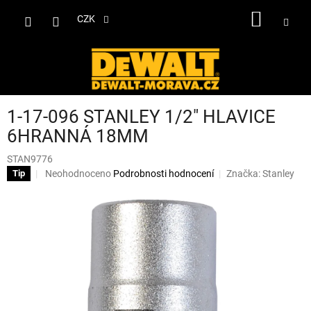
Přejít
NÁKUP
na
CZK
obsah
KOŠÍK
1-17-096 STANLEY 1/2" HLAVICE
6HRANNÁ 18MM
STAN9776
Průměrné
Neohodnoceno
Podrobnosti hodnocení
Značka:
Stanley
Tip
hodnocení
produktu
je
0,0
z
5
hvězdiček.