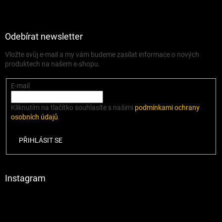
Odebírat newsletter
Vložte svůj e-mail a my vám budeme zasílat informace o nových
produktech na našem e-shopu.
E-mail
Kliknutím na tlačítko souhlasíte s našimi
podmínkami ochrany
osobních údajů
.
PŘIHLÁSIT SE
Instagram