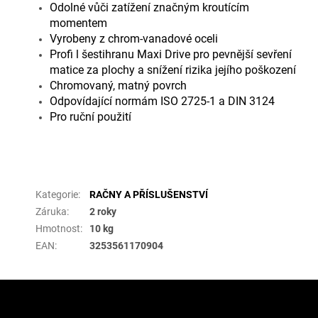
Odolné vůči zatížení značným kroutícím
momentem
Vyrobeny z chrom-vanadové oceli
Profi l šestihranu Maxi Drive pro pevnější sevření
matice za plochy a snížení rizika jejího poškození
Chromovaný, matný povrch
Odpovídající normám ISO 2725-1 a DIN 3124
Pro ruční použití
Doplňkové parametry
Kategorie
:
RAČNY A PŘÍSLUŠENSTVÍ
Záruka
:
2 roky
Hmotnost
:
10 kg
EAN
:
3253561170904
Z
á
p