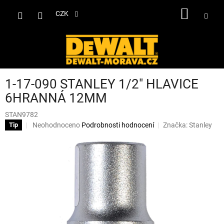
Přejít
NÁKUP
na
CZK
obsah
KOŠÍK
1-17-090 STANLEY 1/2" HLAVICE
6HRANNÁ 12MM
STAN9782
Průměrné
Neohodnoceno
Podrobnosti hodnocení
Značka:
Stanley
Tip
hodnocení
produktu
je
0,0
z
5
hvězdiček.