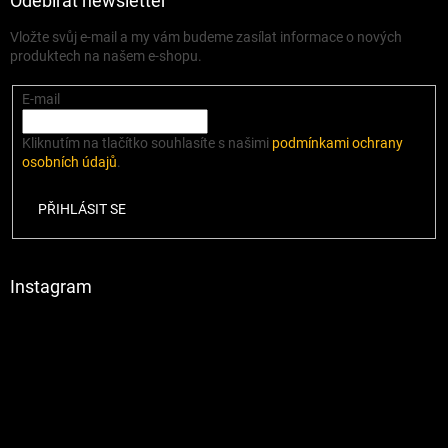
Odebírat newsletter
Vložte svůj e-mail a my vám budeme zasílat informace o nových
produktech na našem e-shopu.
E-mail
Kliknutím na tlačítko souhlasíte s našimi
podmínkami ochrany
osobních údajů
.
PŘIHLÁSIT SE
Instagram