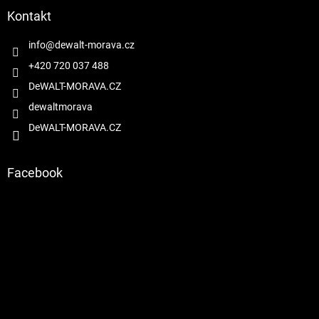
a
Kontakt
t
í
info
@
dewalt-morava.cz
+420 720 037 488
DeWALT-MORAVA.CZ
dewaltmorava
DeWALT-MORAVA.CZ
Facebook