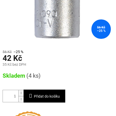
56 Kč
–25 %
56 Kč
–25 %
42 Kč
35 Kč bez DPH
Měrná
Skladem
(4 ks)
cena:
Přidat do košíku