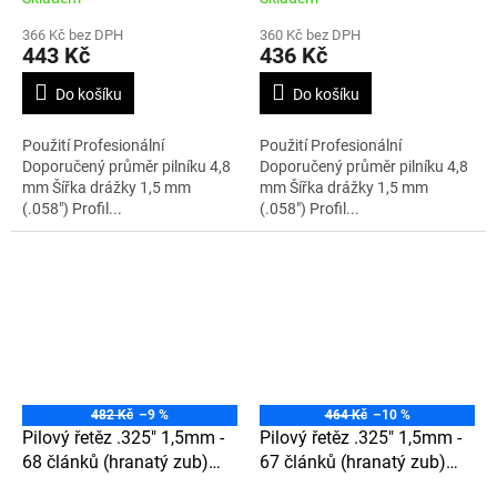
366 Kč bez DPH
360 Kč bez DPH
443 Kč
436 Kč
Do košíku
Do košíku
Použití Profesionální
Použití Profesionální
Doporučený průměr pilníku 4,8
Doporučený průměr pilníku 4,8
mm Šířka drážky 1,5 mm
mm Šířka drážky 1,5 mm
(.058") Profil...
(.058") Profil...
482 Kč
–9 %
464 Kč
–10 %
Pilový řetěz .325" 1,5mm -
Pilový řetěz .325" 1,5mm -
68 článků (hranatý zub)
67 článků (hranatý zub)
21LPX068E
21LPX067E