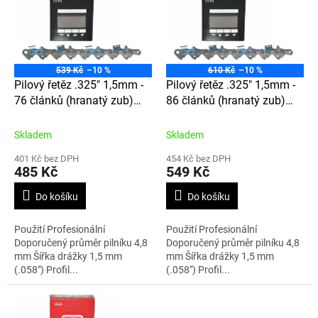
d
i
u
s
k
p
t
r
ů
o
539 Kč
–10 %
610 Kč
–10 %
d
Pilový řetěz .325" 1,5mm -
Pilový řetěz .325" 1,5mm -
u
76 článků (hranatý zub)
86 článků (hranatý zub)
k
21LPX076E
21LPX086E
t
Skladem
Skladem
ů
401 Kč bez DPH
454 Kč bez DPH
485 Kč
549 Kč
Do košíku
Do košíku
Použití Profesionální
Použití Profesionální
Doporučený průměr pilníku 4,8
Doporučený průměr pilníku 4,8
mm Šířka drážky 1,5 mm
mm Šířka drážky 1,5 mm
(.058") Profil...
(.058") Profil...