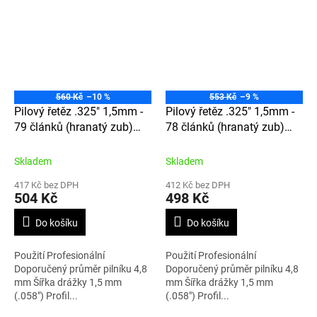
560 Kč
–10 %
553 Kč
–9 %
Pilový řetěz .325" 1,5mm -
Pilový řetěz .325" 1,5mm -
79 článků (hranatý zub)
78 článků (hranatý zub)
21LPX079E
21LPX078E
Skladem
Skladem
417 Kč bez DPH
412 Kč bez DPH
504 Kč
498 Kč
Do košíku
Do košíku
Použití Profesionální
Použití Profesionální
Doporučený průměr pilníku 4,8
Doporučený průměr pilníku 4,8
mm Šířka drážky 1,5 mm
mm Šířka drážky 1,5 mm
(.058") Profil...
(.058") Profil...