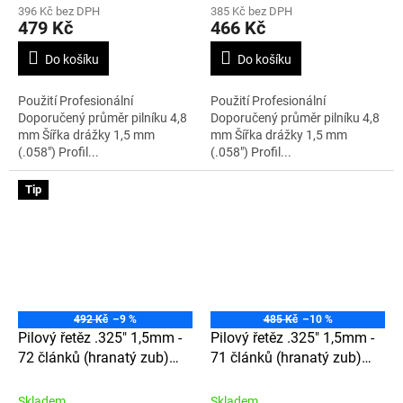
396 Kč bez DPH
385 Kč bez DPH
479 Kč
466 Kč
Do košíku
Do košíku
Použití Profesionální
Použití Profesionální
Doporučený průměr pilníku 4,8
Doporučený průměr pilníku 4,8
mm Šířka drážky 1,5 mm
mm Šířka drážky 1,5 mm
(.058") Profil...
(.058") Profil...
Tip
492 Kč
–9 %
485 Kč
–10 %
Pilový řetěz .325" 1,5mm -
Pilový řetěz .325" 1,5mm -
72 článků (hranatý zub)
71 článků (hranatý zub)
21LPX072E
21LPX071E
Skladem
Skladem