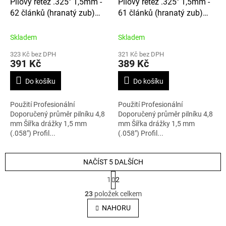
Pilový řetěz .325" 1,5mm -
Pilový řetěz .325" 1,5mm -
62 článků (hranatý zub)
61 článků (hranatý zub)
21LPX062E
21LPX061E
Skladem
Skladem
323 Kč bez DPH
321 Kč bez DPH
391 Kč
389 Kč
Do košíku
Do košíku
Použití Profesionální
Použití Profesionální
Doporučený průměr pilníku 4,8
Doporučený průměr pilníku 4,8
mm Šířka drážky 1,5 mm
mm Šířka drážky 1,5 mm
(.058") Profil...
(.058") Profil...
NAČÍST 5 DALŠÍCH
S
1
2
t
O
r
23
položek celkem
v
á
l
NAHORU
n
á
k