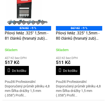
574 Kč
–9 %
567 Kč
–9 %
Pilový řetěz .325" 1,5mm -
Pilový řetěz .325" 1,5mm -
81 článků (hranatý zub)
80 článků (hranatý zub)
21LPX081E
21LPX080E
Skladem
Skladem
427 Kč bez DPH
422 Kč bez DPH
517 Kč
511 Kč
Do košíku
Do košíku
Použití Profesionální
Použití Profesionální
Doporučený průměr pilníku 4,8
Doporučený průměr pilníku 4,8
mm Šířka drážky 1,5 mm
mm Šířka drážky 1,5 mm
(.058") Profil...
(.058") Profil...