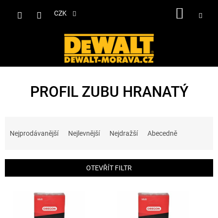
Přejít
NÁKUP
na
CZK
obsah
KOŠÍK
PROFIL ZUBU HRANATÝ
Ř
a
Nejprodávanější
Nejlevnější
Nejdražší
Abecedně
z
e
n
OTEVŘÍT FILTR
í
p
V
r
ý
o
p