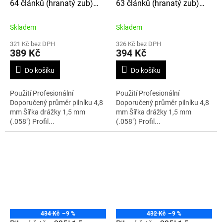
64 článků (hranatý zub)
63 článků (hranatý zub)
21LPX064E
21LPX063E
Skladem
Skladem
321 Kč bez DPH
326 Kč bez DPH
389 Kč
394 Kč
Do košíku
Do košíku
Použití Profesionální
Použití Profesionální
Doporučený průměr pilníku 4,8
Doporučený průměr pilníku 4,8
mm Šířka drážky 1,5 mm
mm Šířka drážky 1,5 mm
(.058") Profil...
(.058") Profil...
434 Kč
–9 %
432 Kč
–9 %