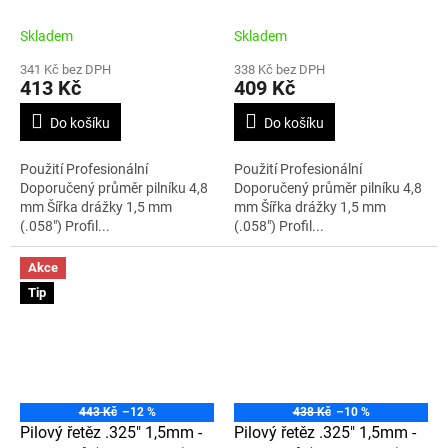
21LPX066E
21LPX065E
Skladem
Skladem
341 Kč bez DPH
338 Kč bez DPH
413 Kč
409 Kč
Do košíku
Do košíku
Použití Profesionální
Použití Profesionální
Doporučený průměr pilníku 4,8
Doporučený průměr pilníku 4,8
mm Šířka drážky 1,5 mm
mm Šířka drážky 1,5 mm
(.058") Profil...
(.058") Profil...
Akce
Tip
443 Kč
–12 %
438 Kč
–10 %
Pilový řetěz .325" 1,5mm -
Pilový řetěz .325" 1,5mm -