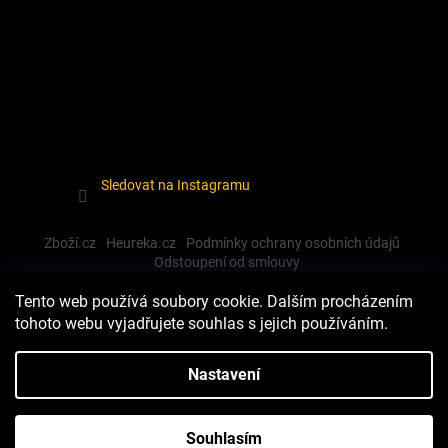
Sledovat na Instagramu
Zboží.cz
Heureka.cz
Podmínky ochrany osobních údajů
Odstoupení od smlouvy
Tento web používá soubory cookie. Dalším procházením
tohoto webu vyjadřujete souhlas s jejich používáním.
Vytvořil Shoptet
Nastavení
Copyright 2026
Dewalt-morava
. Všechna práva vyhrazena.
Souhlasím
Upravit nastavení cookies