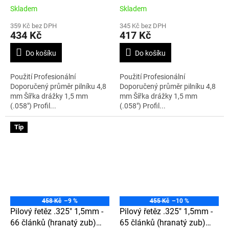
Skladem
Skladem
359 Kč bez DPH
345 Kč bez DPH
434 Kč
417 Kč
Do košíku
Do košíku
Použití Profesionální
Použití Profesionální
Doporučený průměr pilníku 4,8
Doporučený průměr pilníku 4,8
mm Šířka drážky 1,5 mm
mm Šířka drážky 1,5 mm
(.058") Profil...
(.058") Profil...
Tip
458 Kč
–9 %
455 Kč
–10 %
Pilový řetěz .325" 1,5mm -
Pilový řetěz .325" 1,5mm -
66 článků (hranatý zub)
65 článků (hranatý zub)