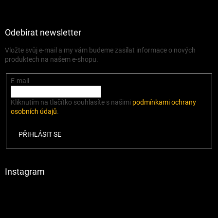
Odebírat newsletter
Vložte svůj e-mail a my vám budeme zasílat informace o nových
produktech na našem e-shopu.
E-mail
Kliknutím na tlačítko souhlasíte s našimi
podmínkami ochrany
osobních údajů
.
PŘIHLÁSIT SE
Instagram