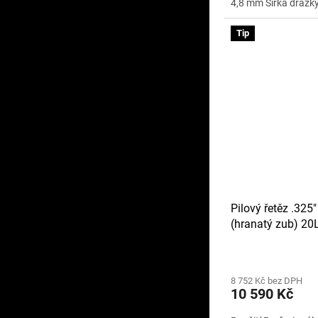
4,8 mm Šířka drážky 
Tip
Pilový řetěz .325
(hranatý zub) 2
8 752 Kč bez DPH
10 590 Kč