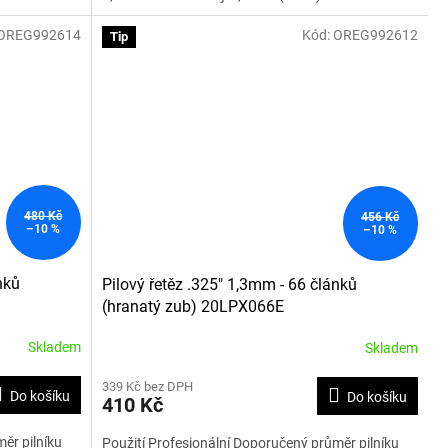
OREG992614
Kód:
OREG992612
Tip
480 Kč
456 Kč
–10 %
–10 %
nků
Pilový řetěz .325" 1,3mm - 66 článků
(hranatý zub) 20LPX066E
Skladem
Skladem
339 Kč bez DPH
Do košíku
Do košíku
410 Kč
ěr pilníku
Použití Profesionální Doporučený průměr pilníku