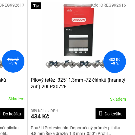
OREG992617
Kód:
OREG992616
Tip
492 Kč
482 Kč
–9 %
–9 %
nků
Pilový řetěz .325" 1,3mm -72 článků (hranatý
zub) 20LPX072E
Skladem
Skladem
359 Kč bez DPH
Do košíku
Do košíku
434 Kč
ěr pilníku
Použití Profesionální Doporučený průměr pilníku
fil...
4,8 mm Šířka drážky 1,3 mm (.050") Profil...