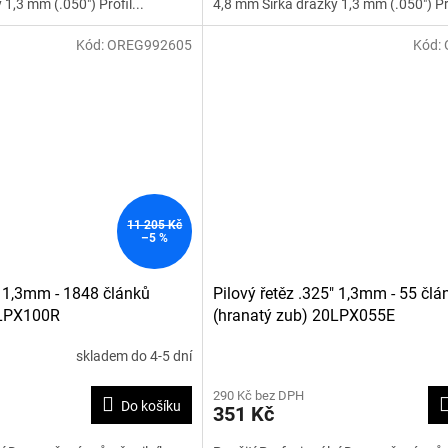
1,3 mm (.050") Profil...
4,8 mm Šířka drážky 1,3 mm (.050") Pro
Kód:
OREG992605
Kód:
11 205 Kč
–5 %
" 1,3mm - 1848 článků
Pilový řetěz .325" 1,3mm - 55 člá
0LPX100R
(hranatý zub) 20LPX055E
skladem do 4-5 dní
290 Kč bez DPH
Do košíku
351 Kč