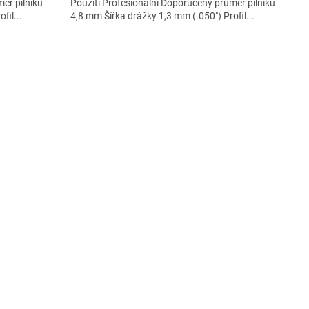
ěr pilníku
Použití Profesionální Doporučený průměr pilníku
fil...
4,8 mm Šířka drážky 1,3 mm (.050") Profil...