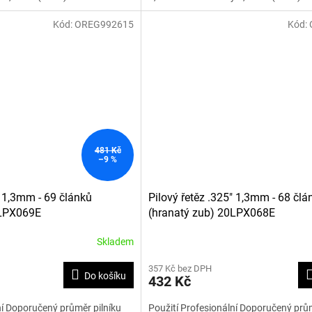
Kód:
OREG992615
Kód:
481 Kč
–9 %
" 1,3mm - 69 článků
Pilový řetěz .325" 1,3mm - 68 člá
0LPX069E
(hranatý zub) 20LPX068E
Skladem
357 Kč bez DPH
Do košíku
432 Kč
ní Doporučený průměr pilníku
Použití Profesionální Doporučený prům