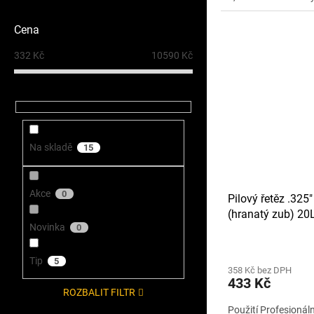
Cena
332
Kč
10590
Kč
Na skladě
15
Akce
0
Pilový řetěz .325
(hranatý zub) 2
Novinka
0
Tip
5
358 Kč bez DPH
433 Kč
ROZBALIT FILTR
Použití Profesionál