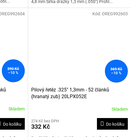
fil...
4,8 mm Šířka drážky 1,3 mm (.050") Profil...
OREG992604
Kód:
OREG992603
390 Kč
369 Kč
–10 %
–10 %
nků
Pilový řetěz .325" 1,3mm - 52 článků
(hranatý zub) 20LPX052E
Skladem
Skladem
274 Kč bez DPH
Do košíku
Do košíku
332 Kč