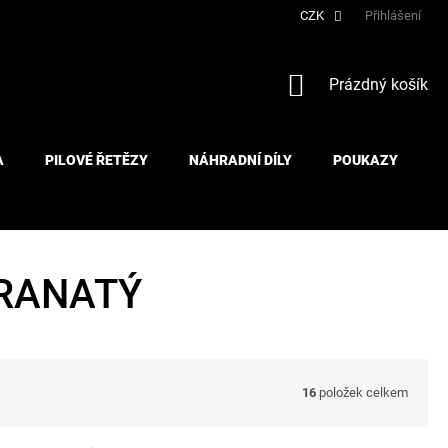
CZK
Přihlášení
NÁKUPNÍ
Prázdný košík
KOŠÍK
A
PILOVÉ ŘETĚZY
NÁHRADNÍ DÍLY
POUKAZY
HRANATÝ
16
položek celkem