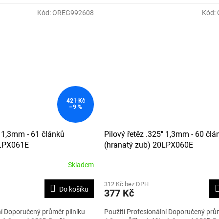
Kód:
OREG992608
Kód:
421 Kč
–9 %
" 1,3mm - 61 článků
Pilový řetěz .325" 1,3mm - 60 člá
0LPX061E
(hranatý zub) 20LPX060E
Skladem
312 Kč bez DPH
Do košíku
377 Kč
ní Doporučený průměr pilníku
Použití Profesionální Doporučený prům