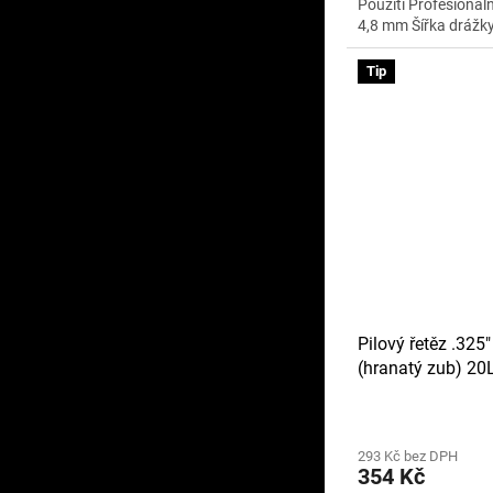
Použití Profesionál
4,8 mm Šířka drážky 
Tip
Pilový řetěz .325
(hranatý zub) 2
293 Kč bez DPH
354 Kč