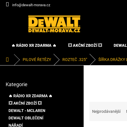
Přejít
info@dewalt-morava.cz
na
obsah
🔥 RÁDIO XR ZDARMA 🔥
💥 AKČNÍ ZBOŽÍ 💥
DEWAL
Domů
PILOVÉ ŘETĚZY
ROZTEČ .325"
ŠÍŘKA DRÁŽKY 
P
o
Přeskočit
s
Kategorie
kategorie
t
r
🔥 RÁDIO XR ZDARMA 🔥
a
💥 AKČNÍ ZBOŽÍ 💥
Ř
n
a
DEWALT - MCLAREN
n
Nejprodávanější
z
í
DEWALT OBLEČENÍ
e
p
NÁŘADÍ