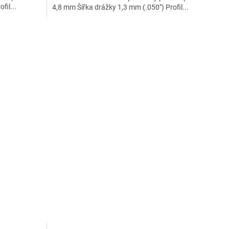
fil...
4,8 mm Šířka drážky 1,3 mm (.050") Profil...