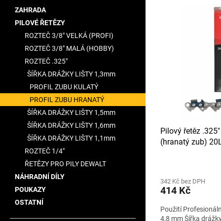
V
n
a
ZAHRADA
ý
í
n
PILOVÉ ŘETĚZY
p
p
e
i
r
ROZTEČ 3/8" VELKÁ (PROFI)
l
s
o
ROZTEČ 3/8" MALÁ (HOBBY)
p
d
ROZTEČ .325"
r
u
ŠÍŘKA DRÁŽKY LIŠTY 1,3mm
o
k
PROFIL ZUBU KULATÝ
d
t
u
PROFIL ZUBU HRANATÝ
ů
k
ŠÍŘKA DRÁŽKY LIŠTY 1,5mm
t
ŠÍŘKA DRÁŽKY LIŠTY 1,6mm
Pilový řetěz .325
ů
ŠÍŘKA DRÁŽKY LIŠTY 1,1mm
(hranatý zub) 2
ROZTEČ 1/4"
ŘETĚZY PRO PILY DEWALT
NÁHRADNÍ DÍLY
342 Kč bez DPH
414 Kč
POUKAZY
OSTATNÍ
Použití Profesionál
4,8 mm Šířka drážky 