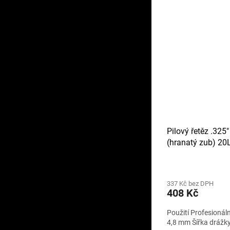
Pilový řetěz .325
(hranatý zub) 2
337 Kč bez DPH
408 Kč
Použití Profesionál
4,8 mm Šířka drážky 