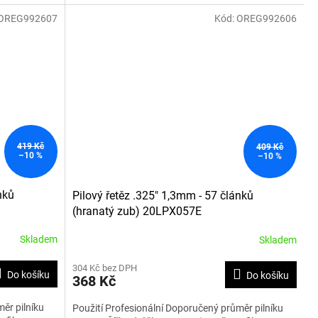
OREG992607
Kód:
OREG992606
419 Kč
409 Kč
–10 %
–10 %
nků
Pilový řetěz .325" 1,3mm - 57 článků
(hranatý zub) 20LPX057E
Skladem
Skladem
304 Kč bez DPH
Do košíku
Do košíku
368 Kč
ěr pilníku
Použití Profesionální Doporučený průměr pilníku