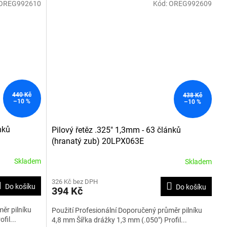
OREG992610
Kód:
OREG992609
440 Kč
438 Kč
–10 %
–10 %
nků
Pilový řetěz .325" 1,3mm - 63 článků
(hranatý zub) 20LPX063E
Skladem
Skladem
326 Kč bez DPH
Do košíku
Do košíku
394 Kč
ěr pilníku
Použití Profesionální Doporučený průměr pilníku
fil...
4,8 mm Šířka drážky 1,3 mm (.050") Profil...