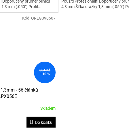
ní Doporučený průměr pilníku
Použití Profesionální Doporučený prům
1,3 mm (.050") Profil...
4,8 mm Šířka drážky 1,3 mm (.050") Pro
Kód:
OREG390507
394 Kč
–10 %
" 1,3mm - 56 článků
0LPX056E
Skladem
Do košíku