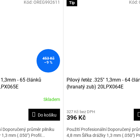
Kód:
OREG992611
Kód:
Tip
453 Kč
–9 %
" 1,3mm - 65 článků
Pilový řetěz .325" 1,3mm - 64 člá
0LPX065E
(hranatý zub) 20LPX064E
Skladem
327 Kč bez DPH
Do košíku
396 Kč
ní Doporučený průměr pilníku
Použití Profesionální Doporučený prům
1,3 mm (.050") Profil...
4,8 mm Šířka drážky 1,3 mm (.050") Pro