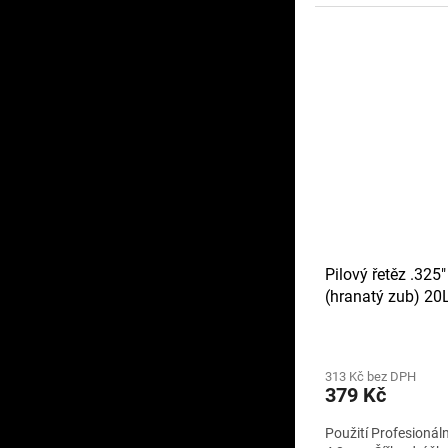
Pilový řetěz .325
(hranatý zub) 2
313 Kč bez DPH
379 Kč
Použití Profesionál