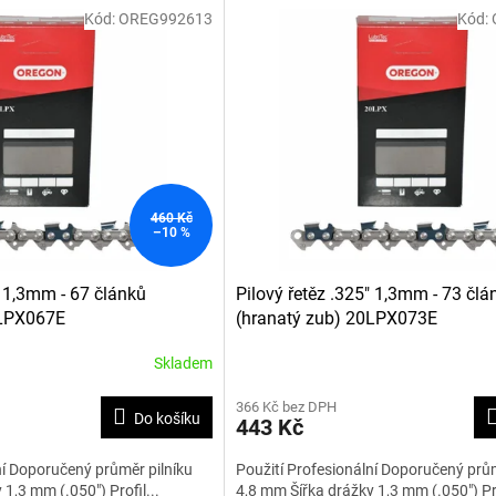
Kód:
OREG992613
Kód:
460 Kč
–10 %
" 1,3mm - 67 článků
Pilový řetěz .325" 1,3mm - 73 člá
0LPX067E
(hranatý zub) 20LPX073E
Skladem
366 Kč bez DPH
Do košíku
443 Kč
ní Doporučený průměr pilníku
Použití Profesionální Doporučený prům
1,3 mm (.050") Profil...
4,8 mm Šířka drážky 1,3 mm (.050") Pro