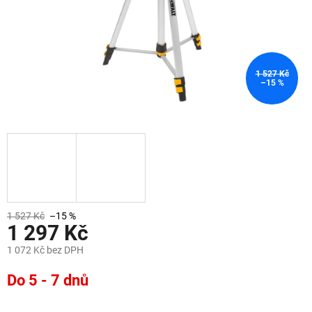
1 527 Kč
–15 %
1 527 Kč
–15 %
1 297 Kč
1 072 Kč bez DPH
Měrná
Do 5 - 7 dnů
cena: