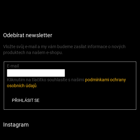
Odebírat newsletter
Vložte svůj e-mail a my vám budeme zasílat informace o nových
produktech na našem e-shopu.
E-mail
Kliknutím na tlačítko souhlasíte s našimi
podmínkami ochrany
osobních údajů
.
PŘIHLÁSIT SE
Instagram