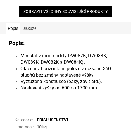
ZOBRAZIT VŠECHNY SOUVISEJÍCÍ PRODUKTY
Popis
Diskuze
Popis:
Ministativ (pro modely DW087K, DW088K,
DW089K, DW082K a DW084K).
Otáčení v horizontální poloze v rozsahu 360
stupňů bez změny nastavené výšky.
Vyztužená konstrukce (páky, závit atd.).
Nastavení výšky od 600 do 1700 mm.
Doplňkové parametry
Kategorie
:
PŘÍSLUŠENSTVÍ
Hmotnost
:
10 kg