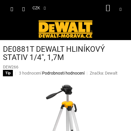
Přejít
NÁKUP
na
CZK
obsah
KOŠÍK
DE0881T DEWALT HLINÍKOVÝ
STATIV 1/4", 1,7M
DEW266
Průměrné
3 hodnocení
Podrobnosti hodnocení
Značka:
Dewalt
Tip
hodnocení
produktu
je
4,3
z
5
hvězdiček.