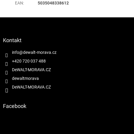
EAN
:
5035048338612
Z
á
p
a
Kontakt
t
í
info
@
dewalt-morava.cz
+420 720 037 488
DeWALT-MORAVA.CZ
dewaltmorava
DeWALT-MORAVA.CZ
Facebook