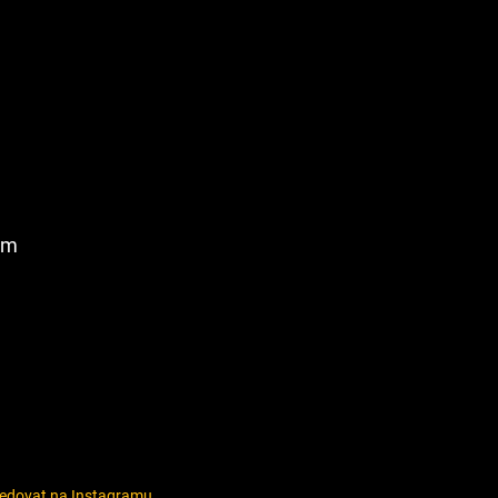
am
ledovat na Instagramu