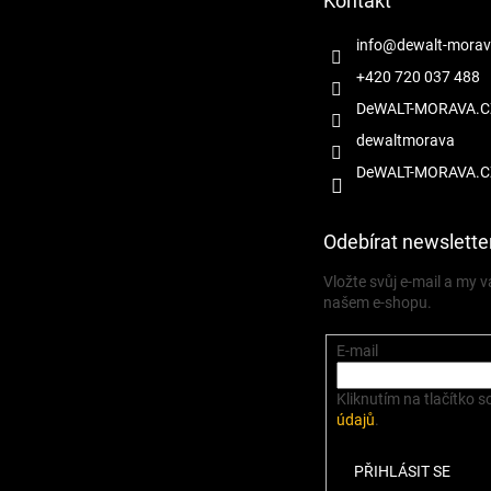
Kontakt
í
info
@
dewalt-morav
+420 720 037 488
DeWALT-MORAVA.C
dewaltmorava
DeWALT-MORAVA.C
Odebírat newslette
Vložte svůj e-mail a my
našem e-shopu.
E-mail
Kliknutím na tlačítko s
údajů
.
PŘIHLÁSIT SE