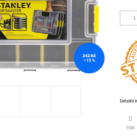
242 Kč
–15 %
Detailní 
TISK