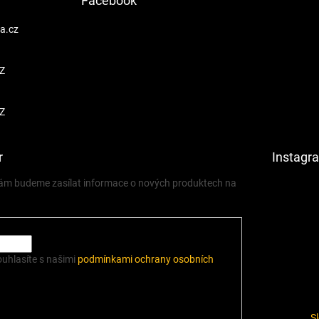
Facebook
a.cz
Z
Z
r
Instagr
 vám budeme zasílat informace o nových produktech na
ouhlasíte s našimi
podmínkami ochrany osobních
S