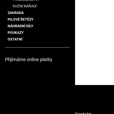
RUČNÍ NÁŘADÍ
ZAHRADA
PILOVÉ ŘETĚZY
NÁHRADNÍ DÍLY
POUKAZY
OSTATNÍ
Přijímáme online platby
Z
á
p
a
t