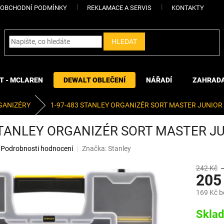
OBCHODNÍ PODMÍNKY
REKLAMACE A SERVIS
KONTAKTY
HLEDAT
T - MCLAREN
DEWALT OBLEČENÍ
NÁŘADÍ
ZAHRAD
GANIZÉRY
1-97-483 STANLEY ORGANIZÉR SORT MASTER JUNIOR
STANLEY ORGANIZÉR SORT MASTER J
Podrobnosti hodnocení
Značka:
Stanley
242 Kč
205
169 Kč 
Měrná
Skla
cena: