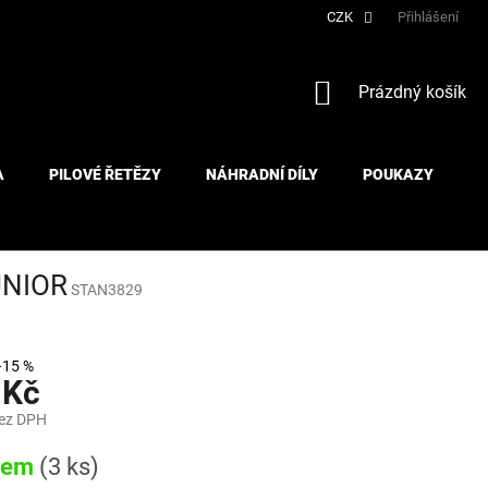
CZK
Přihlášení
NÁKUPNÍ
Prázdný košík
KOŠÍK
A
PILOVÉ ŘETĚZY
NÁHRADNÍ DÍLY
POUKAZY
UNIOR
STAN3829
–15 %
 Kč
bez DPH
dem
(3 ks)