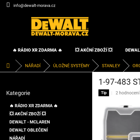
Přejít
info@dewalt-morava.cz
na
obsah
🔥 RÁDIO XR ZDARMA 🔥
💥 AKČNÍ ZBOŽÍ 💥
DEWAL
Domů
NÁŘADÍ
ÚLOŽNÉ SYSTÉMY
STANLEY
OR
P
1-97-483 
o
Přeskočit
s
Kategorie
Průměrné
2 hodnocení
kategorie
Tip
t
hodnocení
r
produktu
🔥 RÁDIO XR ZDARMA 🔥
a
je
💥 AKČNÍ ZBOŽÍ 💥
n
5,0
DEWALT - MCLAREN
z
n
5
í
DEWALT OBLEČENÍ
hvězdiček.
p
NÁŘADÍ