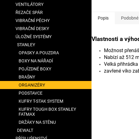
VENTILÁTORY
ŘEZAČE SPÁR
Popis
Podobné 
VIBRAČNÍ PĚCHY
VIBRAČNÍ DESKY
ÚLOŽNÉ SYSTÉMY
Vlastnosti a výho
STANLEY
Možnost přenáš
OPASKY A POUZDRA
Nabízí až 512 m
BOXY NA NÁŘADÍ
Velká přihrádka 
POJÍZDNÉ BOXY
zavřené víko za
BRAŠNY
ORGANIZÉRY
PODSTAVCE
KUFRY T-STAK SYSTEM
KUFRY TOUGH BOX STANLEY
FATMAX
DRŽÁKY NA STĚNU
DEWALT
PŘÍSLUŠENSTVÍ