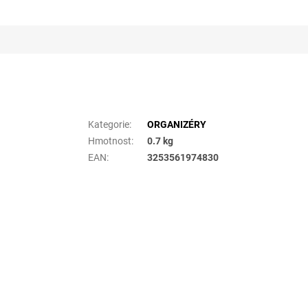
Doplňkové parametry
Kategorie
:
ORGANIZÉRY
Hmotnost
:
0.7 kg
EAN
:
3253561974830