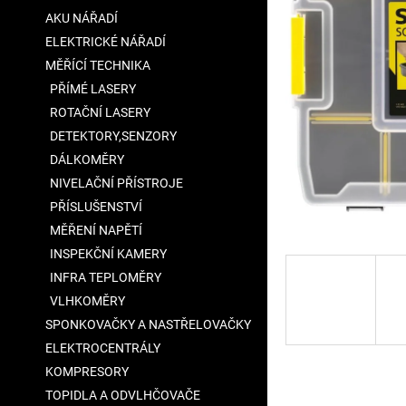
a
AKU NÁŘADÍ
n
ELEKTRICKÉ NÁŘADÍ
e
MĚŘÍCÍ TECHNIKA
l
PŘÍMÉ LASERY
ROTAČNÍ LASERY
DETEKTORY,SENZORY
DÁLKOMĚRY
NIVELAČNÍ PŘÍSTROJE
PŘÍSLUŠENSTVÍ
MĚŘENÍ NAPĚTÍ
INSPEKČNÍ KAMERY
INFRA TEPLOMĚRY
VLHKOMĚRY
SPONKOVAČKY A NASTŘELOVAČKY
ELEKTROCENTRÁLY
KOMPRESORY
TOPIDLA A ODVLHČOVAČE