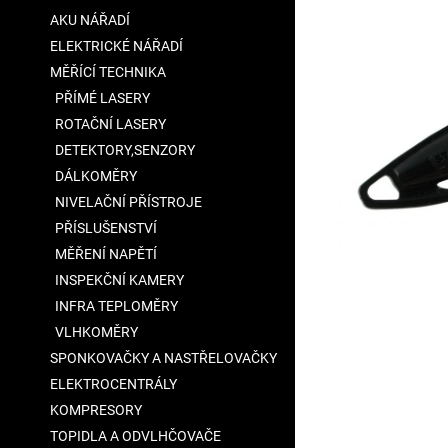
5
a
AKU NÁŘADÍ
hvězdiček.
n
ELEKTRICKÉ NÁŘADÍ
e
MĚŘÍCÍ TECHNIKA
l
PŘÍMÉ LASERY
ROTAČNÍ LASERY
DETEKTORY,SENZORY
DÁLKOMĚRY
NIVELAČNÍ PŘÍSTROJE
PŘÍSLUŠENSTVÍ
MĚŘENÍ NAPĚTÍ
INSPEKČNÍ KAMERY
INFRA TEPLOMĚRY
VLHKOMĚRY
SPONKOVAČKY A NASTŘELOVAČKY
ELEKTROCENTRÁLY
KOMPRESORY
TOPIDLA A ODVLHČOVAČE