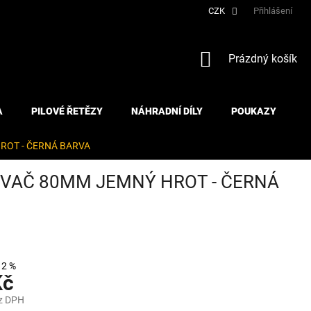
CZK
Přihlášení
NÁKUPNÍ
Prázdný košík
KOŠÍK
A
PILOVÉ ŘETĚZY
NÁHRADNÍ DÍLY
POUKAZY
ROT - ČERNÁ BARVA
OVAČ 80MM JEMNÝ HROT - ČERNÁ
12 %
Kč
z DPH