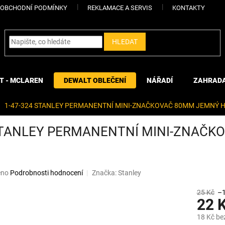
OBCHODNÍ PODMÍNKY
REKLAMACE A SERVIS
KONTAKTY
HLEDAT
T - MCLAREN
DEWALT OBLEČENÍ
NÁŘADÍ
ZAHRAD
1-47-324 STANLEY PERMANENTNÍ MINI-ZNAČKOVAČ 80MM JEMNÝ H
STANLEY PERMANENTNÍ MINI-ZNAČK
eno
Podrobnosti hodnocení
Značka:
Stanley
25 Kč
–
22 
18 Kč be