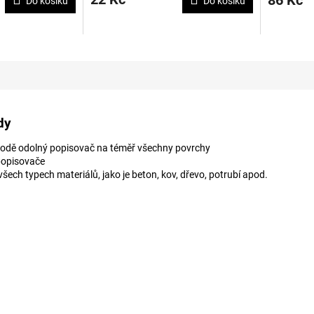
86 Kč
Do košíku
Do košíku
dy
vodě odolný popisovač na téměř všechny povrchy
popisovače
všech typech materiálů, jako je beton, kov, dřevo, potrubí apod.