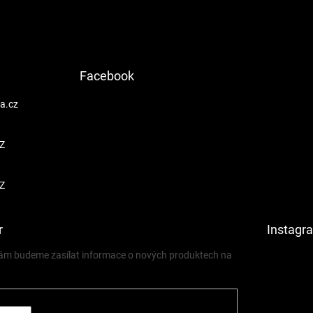
Facebook
a.cz
Z
Z
r
Instagr
 vám budeme zasílat informace o nových produktech na