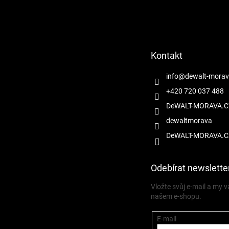
Z
á
p
a
t
Kontakt
í
info
@
dewalt-morav
+420 720 037 488
DeWALT-MORAVA.C
dewaltmorava
DeWALT-MORAVA.C
Odebírat newslette
Vložte svůj e-mail a my
našem e-shopu.
E-mail