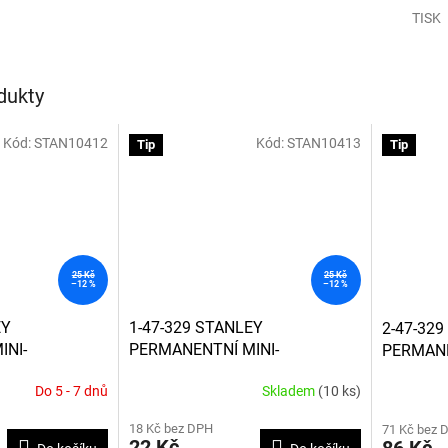
TISK
dukty
Kód:
STAN10412
Kód:
STAN10413
Tip
Tip
25 Kč
25 Kč
–12 %
–12 %
EY
1-47-329 STANLEY
2-47-32
INI-
PERMANENTNÍ MINI-
PERMANE
MM JEMNÝ
ZNAČKOVAČ 80MM JEMNÝ
ZNAČKO
Do 5 - 7 dnů
Skladem
(10 ks)
BARVA
HROT - ZELENÁ BARVA
HROT - 
18 Kč bez DPH
71 Kč bez 
22 Kč