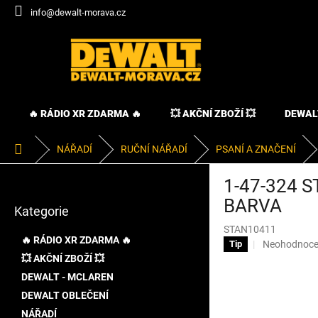
Přejít
info@dewalt-morava.cz
na
obsah
🔥 RÁDIO XR ZDARMA 🔥
💥 AKČNÍ ZBOŽÍ 💥
DEWAL
Domů
NÁŘADÍ
RUČNÍ NÁŘADÍ
PSANÍ A ZNAČENÍ
P
1-47-324 
o
Přeskočit
s
BARVA
Kategorie
kategorie
t
STAN10411
r
🔥 RÁDIO XR ZDARMA 🔥
Průměrné
Neohodnoc
Tip
a
hodnocení
💥 AKČNÍ ZBOŽÍ 💥
n
produktu
DEWALT - MCLAREN
n
je
í
DEWALT OBLEČENÍ
0,0
p
z
NÁŘADÍ