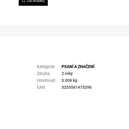
Do košíku
Doplňkové parametry
Kategorie
:
PSANÍ A ZNAČENÍ
Záruka
:
2 roky
Hmotnost
:
0.006 kg
EAN
:
3253561473296