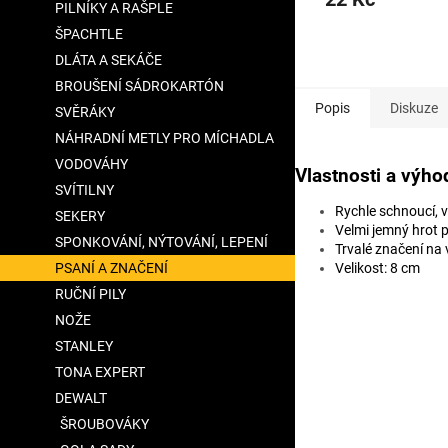
PILNÍKY A RAŠPLE
ŠPACHTLE
DLÁTA A SEKÁČE
BROUŠENÍ SÁDROKARTÓN
Popis
Diskuze
SVĚRÁKY
NÁHRADNÍ METLY PRO MÍCHADLA
VODOVÁHY
Vlastnosti a výho
SVÍTILNY
Rychle schnoucí, 
SEKERY
Velmi jemný hrot 
SPONKOVÁNÍ, NÝTOVÁNÍ, LEPENÍ
Trvalé značení na 
PSANÍ A ZNAČENÍ
Velikost: 8 cm
RUČNÍ PILY
NOŽE
STANLEY
TONA EXPERT
DEWALT
ŠROUBOVÁKY