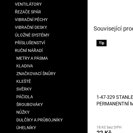
VENTILÁTORY
ŘEZAČE SPÁR
VIBRAČNÍ PĚCHY
Související pro
VIBRAČNÍ DESKY
ÚLOŽNÉ SYSTÉMY
PŘÍSLUŠENSTVÍ
Tip
RUČNÍ NÁŘADÍ
METRY A PÁSMA
KLADIVA
ZNAČKOVACÍ ŠNŮRY
KLEŠTĚ
SVĚRKY
PÁČIDLA
1-47-329 STANL
PERMANENTNÍ M
ŠROUBOVÁKY
ZNAČKOVAČ 80
NŮŽKY
HROT - MODRÁ 
DULČÍKY A PRŮBOJNÍKY
18 Kč bez DPH
ÚHELNÍKY
22 Kč