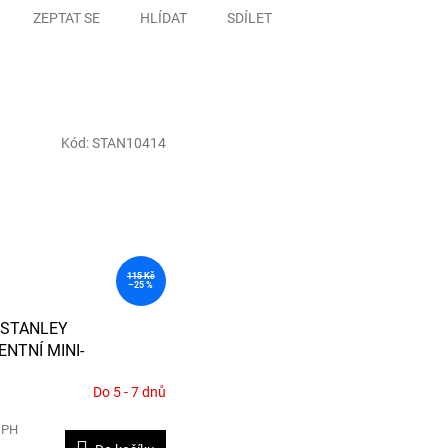
ZEPTAT SE
HLÍDAT
SDÍLET
Kód:
STAN10414
115 Kč
–25 %
9 STANLEY
NTNÍ MINI-
VAČE 80MM JEMNÝ
Do 5 - 7 dnů
RŮZNÉ BARVY 4KS
DPH