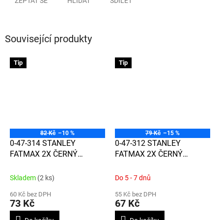
ZEPTAT SE
HLÍDAT
SDÍLET
Související produkty
Tip
Tip
82 Kč
–10 %
79 Kč
–15 %
0-47-314 STANLEY
0-47-312 STANLEY
FATMAX 2X ČERNÝ
FATMAX 2X ČERNÝ
PERMANENTNÍ
PERMANENTNÍ
ZNAČKOVAČ S DLÁTOVÝM
ZNAČKOVAČ S JEMNÝM
Skladem
(2 ks)
Do 5 - 7 dnů
HROTEM
HROTEM
60 Kč bez DPH
55 Kč bez DPH
73 Kč
67 Kč