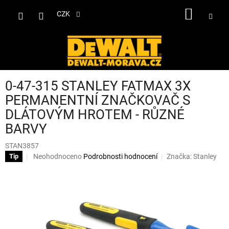
Přejít
NÁKUP
na
CZK
obsah
KOŠÍK
0-47-315 STANLEY FATMAX 3X
PERMANENTNÍ ZNAČKOVAČ S
DLÁTOVÝM HROTEM - RŮZNÉ
BARVY
STAN3857
Průměrné
Neohodnoceno
Podrobnosti hodnocení
Značka:
Stanley
Tip
hodnocení
produktu
je
0,0
z
5
hvězdiček.