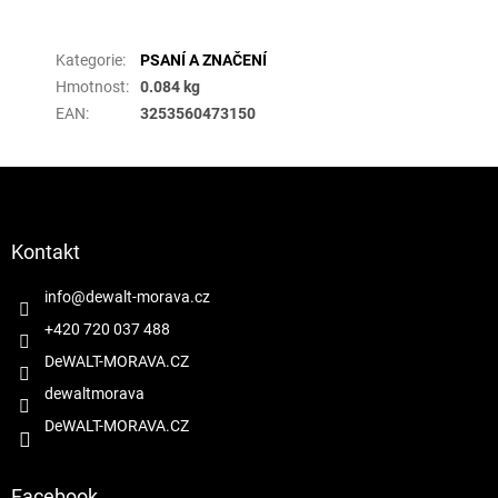
Doplňkové parametry
Kategorie
:
PSANÍ A ZNAČENÍ
Hmotnost
:
0.084 kg
EAN
:
3253560473150
Z
á
p
a
Kontakt
t
í
info
@
dewalt-morava.cz
+420 720 037 488
DeWALT-MORAVA.CZ
dewaltmorava
DeWALT-MORAVA.CZ
Facebook