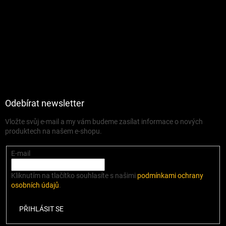
Odebírat newsletter
Vložte svůj e-mail a my vám budeme zasílat informace o nových
produktech na našem e-shopu.
E-mail
Kliknutím na tlačítko souhlasíte s našimi
podmínkami ochrany
osobních údajů
.
PŘIHLÁSIT SE