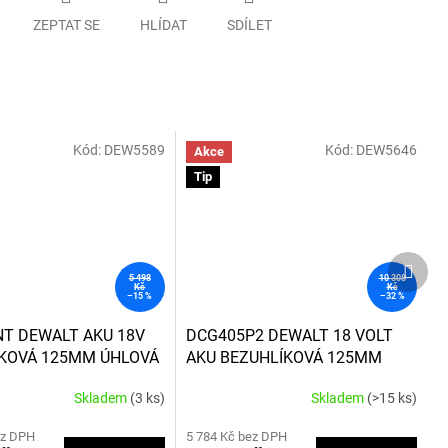
ZEPTAT SE
HLÍDAT
SDÍLET
Kód:
DEW5589
Kód:
DEW5646
Akce
Tip
Další
produ
5 498
10 308
Kč
Kč
–15 %
–32 %
T DEWALT AKU 18V
DCG405P2 DEWALT 18 VOLT
KOVÁ 125MM ÚHLOVÁ
AKU BEZUHLÍKOVÁ 125MM
BEZ BATERIE A
ÚHLOVÁ BRUSKA, 2X BATERIE
Skladem
(3 ks)
Skladem
(>15 ks)
Y, V KUFRU T-STAK
XR LI-ION 5,0 AH, NABÍJEČKA, V
Průměrné
hodnocení
KUFRU T-STAK
ez DPH
5 784 Kč bez DPH
produktu