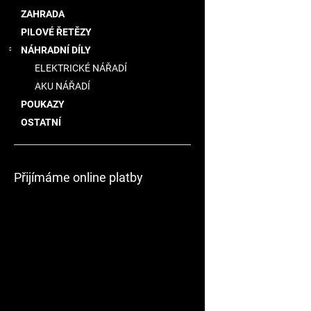
5
a
ZAHRADA
hvězdiček.
n
PILOVÉ ŘETĚZY
e
NÁHRADNÍ DÍLY
l
ELEKTRICKÉ NÁŘADÍ
AKU NÁŘADÍ
POUKAZY
OSTATNÍ
Přijímáme online platby