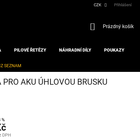
CZK
Přihlášení
NÁKUPNÍ
Prázdný košík
KOŠÍK
A
PILOVÉ ŘETĚZY
NÁHRADNÍ DÍLY
POUKAZY
IZ SEZNAM
A PRO AKU ÚHLOVOU BRUSKU
8 %
Kč
z DPH