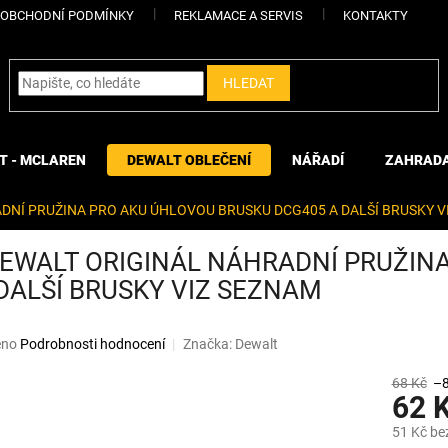
OBCHODNÍ PODMÍNKY
REKLAMACE A SERVIS
KONTAKTY
HLEDAT
T - MCLAREN
DEWALT OBLEČENÍ
NÁŘADÍ
ZAHRAD
DNÍ PRUŽINA PRO AKU ÚHLOVOU BRUSKU DCG405 A DALŠÍ BRUSKY V
EWALT ORIGINÁL NÁHRADNÍ PRUŽIN
DALŠÍ BRUSKY VIZ SEZNAM
eno
Podrobnosti hodnocení
Značka:
Dewalt
68 Kč
–
62 
51 Kč be