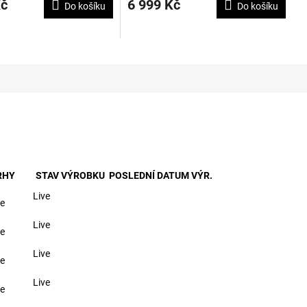
Kč
6 999 Kč
Do košíku
Do košíku
je
3,8
z
5
hvězdiček.
RHY
STAV VÝROBKU
POSLEDNÍ DATUM VÝR.
Live
e
Live
e
Live
e
Live
e