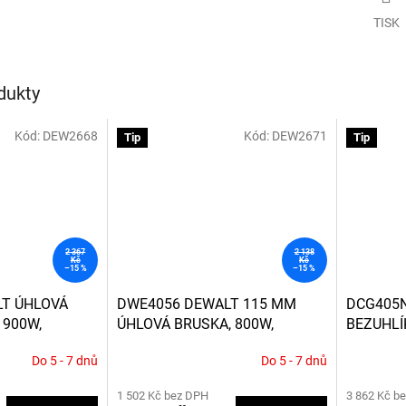
TISK
dukty
Kód:
DEW2668
Kód:
DEW2671
Tip
Tip
2 367
2 138
Kč
Kč
–15 %
–15 %
T ÚHLOVÁ
DWE4056 DEWALT 115 MM
DCG405N
 900W,
ÚHLOVÁ BRUSKA, 800W,
BEZUHLÍ
PÍNAČ
BEZNAPĚŤOVÝ SPÍNAČ
BRUSKA 
Do 5 - 7 dnů
Do 5 - 7 dnů
NABÍJEČK
Průměrné
Průměrné
hodnocení
hodnocení
1 502 Kč bez DPH
3 862 Kč b
produktu
produktu