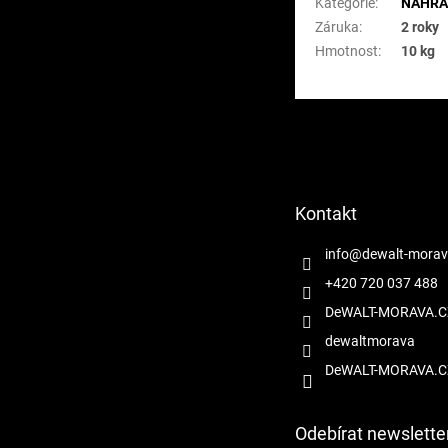
Kategorie
:
NÁHRAD
Záruka
:
2 roky
Hmotnost
:
10 kg
Z
á
p
a
t
Kontakt
í
info
@
dewalt-morav
+420 720 037 488
DeWALT-MORAVA.C
dewaltmorava
DeWALT-MORAVA.C
Odebírat newslette