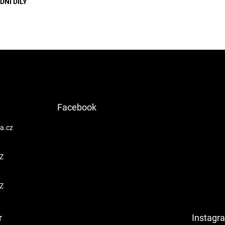
NÍ DÍLY
Facebook
a.cz
Z
Z
r
Instagr