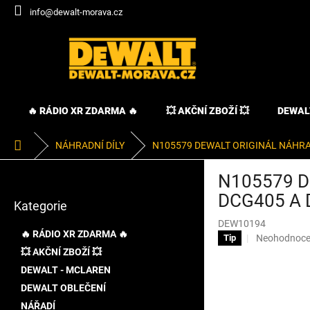
Přejít
info@dewalt-morava.cz
na
obsah
🔥 RÁDIO XR ZDARMA 🔥
💥 AKČNÍ ZBOŽÍ 💥
DEWAL
Domů
NÁHRADNÍ DÍLY
N105579 DEWALT ORIGINÁL NÁHRA
P
N105579 D
o
Přeskočit
s
DCG405 A 
Kategorie
kategorie
t
DEW10194
r
🔥 RÁDIO XR ZDARMA 🔥
Průměrné
Neohodnoc
Tip
a
hodnocení
💥 AKČNÍ ZBOŽÍ 💥
n
produktu
DEWALT - MCLAREN
n
je
í
DEWALT OBLEČENÍ
0,0
p
z
NÁŘADÍ