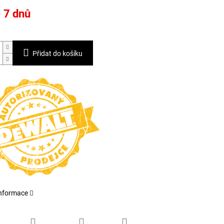
- 7 dnů
Přidat do košíku
informace