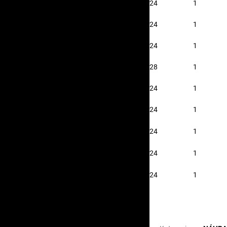
24
1
24
1
24
1
28
1
24
1
24
1
24
1
24
1
24
1
Doplňkové para