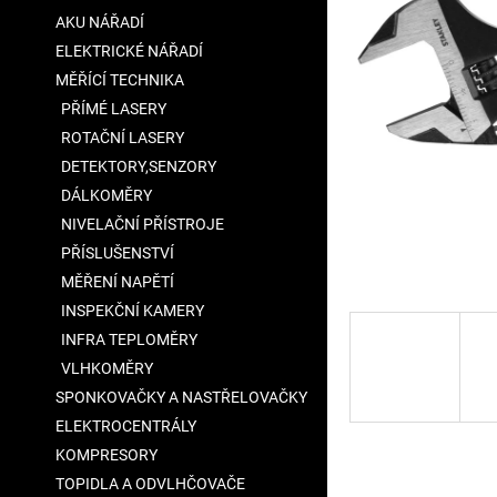
a
AKU NÁŘADÍ
n
ELEKTRICKÉ NÁŘADÍ
e
MĚŘÍCÍ TECHNIKA
l
PŘÍMÉ LASERY
ROTAČNÍ LASERY
DETEKTORY,SENZORY
DÁLKOMĚRY
NIVELAČNÍ PŘÍSTROJE
PŘÍSLUŠENSTVÍ
MĚŘENÍ NAPĚTÍ
INSPEKČNÍ KAMERY
INFRA TEPLOMĚRY
VLHKOMĚRY
SPONKOVAČKY A NASTŘELOVAČKY
ELEKTROCENTRÁLY
KOMPRESORY
TOPIDLA A ODVLHČOVAČE