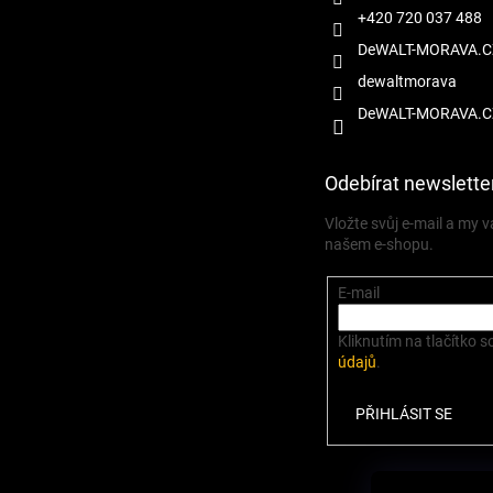
+420 720 037 488
DeWALT-MORAVA.C
dewaltmorava
DeWALT-MORAVA.C
Odebírat newslette
Vložte svůj e-mail a my
našem e-shopu.
E-mail
Kliknutím na tlačítko s
údajů
.
PŘIHLÁSIT SE