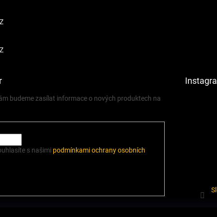
Z
Z
r
Instagr
 vám budeme zasílat informace o nových produktech na
ouhlasíte s našimi
podmínkami ochrany osobních
S