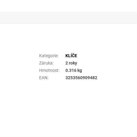
Doplňkové parametry
Kategorie
:
KLÍČE
Záruka
:
2 roky
Hmotnost
:
0.316 kg
EAN
:
3253560909482