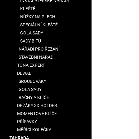
INSTALATÉRSKÉ NÁŘADÍ
KLEŠTĚ
NŮŽKY NA PLECH
SPECIÁLNÍ KLEŠTĚ
GOLA SADY
SADY BITŮ
NÁŘADÍ PRO ŘEZÁNÍ
STAVEBNÍ NÁŘADÍ
TONA EXPERT
DEWALT
ŠROUBOVÁKY
GOLA SADY
RAČNY A KLÍČE
DRŽÁKY 3D HOLDER
MOMENTOVÉ KLÍČE
PŘÍSAVKY
MĚŘÍCÍ KOLEČKA
ZAHRADA