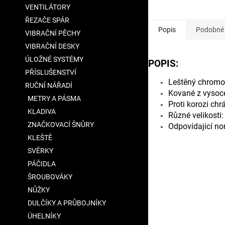
VENTILÁTORY
ŘEZAČE SPÁR
Popis
Podobné 
VIBRAČNÍ PĚCHY
VIBRAČNÍ DESKY
ÚLOŽNÉ SYSTÉMY
POPIS:
PŘÍSLUŠENSTVÍ
Leštěný chromov
RUČNÍ NÁŘADÍ
Kované z vysoce
METRY A PÁSMA
Proti korozi ch
KLADIVA
Různé velikost
ZNAČKOVACÍ ŠNŮRY
Odpovídající n
KLEŠTĚ
SVĚRKY
PÁČIDLA
ŠROUBOVÁKY
NŮŽKY
DULČÍKY A PRŮBOJNÍKY
ÚHELNÍKY