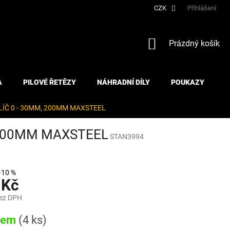
CZK
Přihlášení
NÁKUPNÍ
Prázdný košík
KOŠÍK
A
PILOVÉ ŘETĚZY
NÁHRADNÍ DÍLY
POUKAZY
KLÍČ 0 - 30MM, 200MM MAXSTEEL
, 200MM MAXSTEEL
STAN3994
–10 %
 Kč
bez DPH
dem
(4 ks)