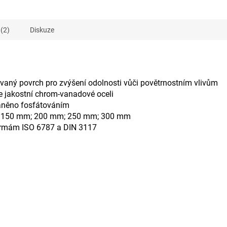
(2)
Diskuze
aný povrch pro zvýšení odolnosti vůči povětrnostním vlivům
 jakostní chrom-vanadové oceli
ráněno fosfátováním
i: 150 mm; 200 mm; 250 mm; 300 mm
ormám ISO 6787 a DIN 3117