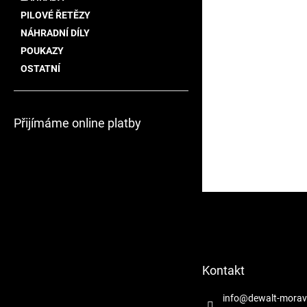
PILOVÉ ŘETĚZY
NÁHRADNÍ DÍLY
POUKAZY
OSTATNÍ
Přijímáme online platby
Z
á
p
a
t
Kontakt
í
info
@
dewalt-morav