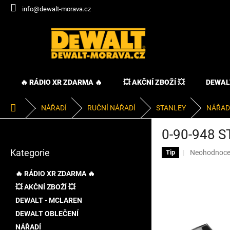
Přejít
info@dewalt-morava.cz
na
obsah
🔥 RÁDIO XR ZDARMA 🔥
💥 AKČNÍ ZBOŽÍ 💥
DEWAL
Domů
NÁŘADÍ
RUČNÍ NÁŘADÍ
STANLEY
NÁŘAD
P
0-90-948 
o
Přeskočit
s
Kategorie
Průměrné
Neohodnoc
kategorie
Tip
t
hodnocení
r
produktu
🔥 RÁDIO XR ZDARMA 🔥
a
je
💥 AKČNÍ ZBOŽÍ 💥
n
0,0
DEWALT - MCLAREN
z
n
5
í
DEWALT OBLEČENÍ
hvězdiček.
p
NÁŘADÍ