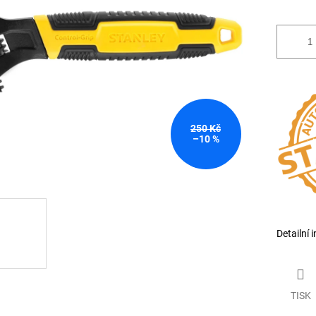
250 Kč
–10 %
Detailní 
TISK