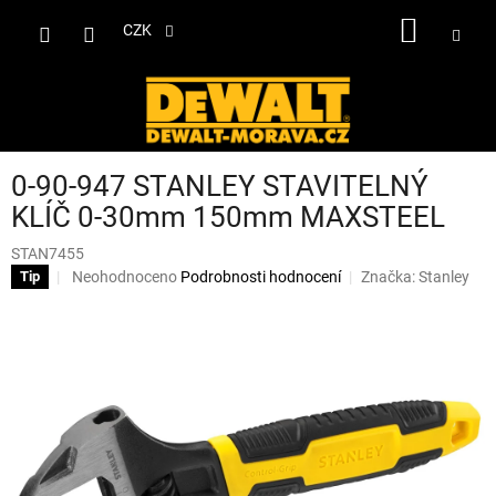
Přejít
NÁKUP
na
CZK
obsah
KOŠÍK
0-90-947 STANLEY STAVITELNÝ
KLÍČ 0-30mm 150mm MAXSTEEL
STAN7455
Průměrné
Neohodnoceno
Podrobnosti hodnocení
Značka:
Stanley
Tip
hodnocení
produktu
je
0,0
z
5
hvězdiček.