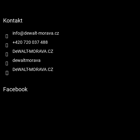
á
p
a
Kontakt
t
í
info
@
dewalt-morava.cz
+420 720 037 488
DeWALT-MORAVA.CZ
dewaltmorava
DeWALT-MORAVA.CZ
Facebook