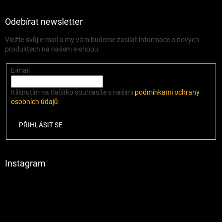
Odebírat newsletter
Vložte svůj e-mail a my vám budeme zasílat informace o nových
produktech na našem e-shopu.
E-mail
Kliknutím na tlačítko souhlasíte s našimi
podmínkami ochrany
osobních údajů
.
PŘIHLÁSIT SE
Instagram