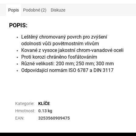
Popis
Podobné (2)
Diskuze
POPIS:
Leštěný chromovaný povrch pro zvýšení
odolnosti vůči povětrnostním vlivům
Kované z vysoce jakostní chrom-vanadové oceli
Proti korozi chráněno fosfátováním
Různé velikosti: 200 mm; 250 mm; 300 mm
Odpovídající normám ISO 6787 a DIN 3117
Doplňkové parametry
Kategorie
:
KLÍČE
Hmotnost
:
0.13 kg
EAN
:
3253560909475
Z