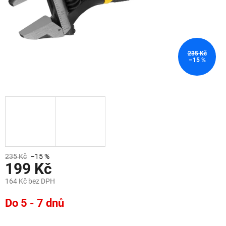
235 Kč
–15 %
235 Kč
–15 %
199 Kč
164 Kč bez DPH
Měrná
Do 5 - 7 dnů
cena: