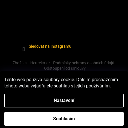
Sledovat na Instagramu
Zboží.cz
Heureka.cz
Podmínky ochrany osobních údajů
Odstoupení od smlouvy
Tento web používá soubory cookie. Dalším procházením
tohoto webu vyjadřujete souhlas s jejich používáním.
Vytvořil Shoptet
Nastavení
Copyright 2026
Dewalt-morava
. Všechna práva vyhrazena.
Souhlasím
Upravit nastavení cookies