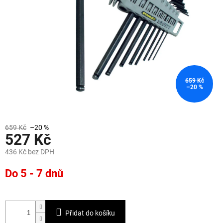
659 Kč
–20 %
659 Kč
–20 %
527 Kč
436 Kč bez DPH
Měrná
Do 5 - 7 dnů
cena:
Přidat do košíku