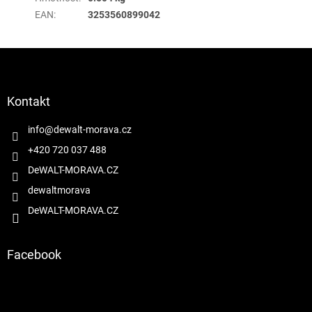
EAN
:
3253560899042
Z
á
p
a
Kontakt
t
í
info
@
dewalt-morava.cz
+420 720 037 488
DeWALT-MORAVA.CZ
dewaltmorava
DeWALT-MORAVA.CZ
Facebook