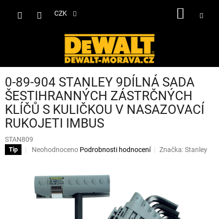
Přejít
NÁKUP
na
CZK
obsah
KOŠÍK
0-89-904 STANLEY 9DÍLNÁ SADA
ŠESTIHRANNÝCH ZÁSTRČNÝCH
KLÍČŮ S KULIČKOU V NASAZOVACÍ
RUKOJETI IMBUS
STAN809
Průměrné
Neohodnoceno
Podrobnosti hodnocení
Značka:
Stanley
Tip
hodnocení
produktu
je
0,0
z
5
hvězdiček.