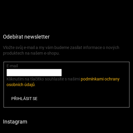
Odebírat newsletter
Vložte svůj e-mail a my vám budeme zasílat informace o nových
produktech na našem e-shopu.
E-mail
Kliknutím na tlačítko souhlasíte s našimi
podmínkami ochrany
osobních údajů
.
PŘIHLÁSIT SE
Instagram