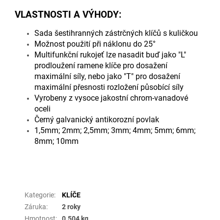
VLASTNOSTI A VÝHODY:
Sada šestihranných zástrčných klíčů s kuličkou
Možnost použití při náklonu do 25°
Multifunkční rukojeť lze nasadit buď jako "L"
prodloužení ramene klíče pro dosažení
maximální síly, nebo jako "T" pro dosažení
maximální přesnosti rozložení působící síly
Vyrobeny z vysoce jakostní chrom-vanadové
oceli
Černý galvanický antikorozní povlak
1,5mm; 2mm; 2,5mm; 3mm; 4mm; 5mm; 6mm;
8mm; 10mm
Doplňkové parametry
Kategorie
:
KLÍČE
Záruka
:
2 roky
Hmotnost
:
0.504 kg