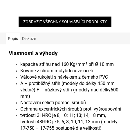
ZOBRAZIT VŠECHNY SOUVISEJÍCÍ PRODUKTY
Popis
Diskuze
Vlastnosti a výhody
kapacita střihu nad 160 Kg/mm² při Ø 10 mm
Kované z chrom-molybdenové oceli
Válcové rukojeti s návlekem z černého PVC
A – protiběžný střih (modely do délky 450 mm
včetně) F – nůžkový střih (modely nad délky600
mm)
Nastavení čelistí pomocí šroubů
Ochrana excentrických šroubů proti vyšroubování
tvrdosti 31HRC je 8; 10; 11; 13; 14; 18 mm,
tvrdosti 48HRC je 5; 6; 8; 10; 11; 13 mm (modely
17-750 – 17-755 postupně dle velikosti)