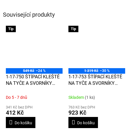
Související produkty
Tip
Tip
549 Kč
–24 %
1 319 Kč
–30 %
1-17-750 ŠTÍPACÍ KLEŠTĚ
1-17-753 ŠTÍPACÍ KLEŠTĚ
NA TYČE A SVORNÍKY
NA TYČE A SVORNÍKY
350MM, VÁLCOVÁ
750MM, VÁLCOVÁ
RUKOJEŤ
RUKOJEŤ
Do 5 - 7 dnů
Skladem
(1 ks)
341 Kč bez DPH
763 Kč bez DPH
412 Kč
923 Kč
Do košíku
Do košíku