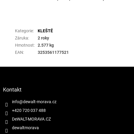
Doplňkové parametry
Kategorie
:
KLEŠTĚ
Záruka
:
2 roky
Hmotnost
:
2.577 kg
EAN
:
3253561177521
Z
á
p
a
Kontakt
t
í
info
@
dewalt-morava.cz
+420 720 037 488
DeWALT-MORAVA.CZ
dewaltmorava