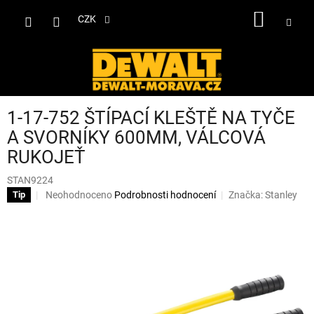
Přejít
NÁKUP
na
CZK
obsah
KOŠÍK
1-17-752 ŠTÍPACÍ KLEŠTĚ NA TYČE
A SVORNÍKY 600MM, VÁLCOVÁ
RUKOJEŤ
STAN9224
Průměrné
Neohodnoceno
Podrobnosti hodnocení
Značka:
Stanley
Tip
hodnocení
produktu
je
0,0
z
5
hvězdiček.