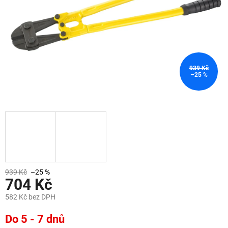
939 Kč
–25 %
939 Kč
–25 %
704 Kč
582 Kč bez DPH
Měrná
Do 5 - 7 dnů
cena: