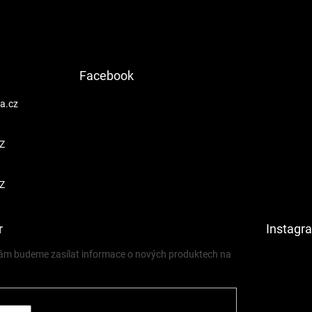
Facebook
a.cz
Z
Z
r
Instagr
 vám budeme zasílat informace o nových produktech na