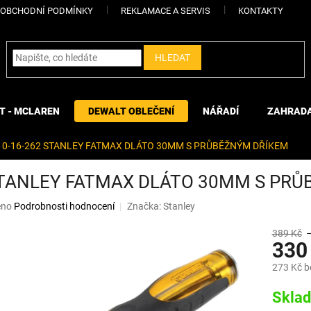
OBCHODNÍ PODMÍNKY
REKLAMACE A SERVIS
KONTAKTY
HLEDAT
T - MCLAREN
DEWALT OBLEČENÍ
NÁŘADÍ
ZAHRAD
0-16-262 STANLEY FATMAX DLÁTO 30MM S PRŮBĚŽNÝM DŘÍKEM
STANLEY FATMAX DLÁTO 30MM S PR
eno
Podrobnosti hodnocení
Značka:
Stanley
389 Kč
330
273 Kč 
Měrná
Skla
cena: