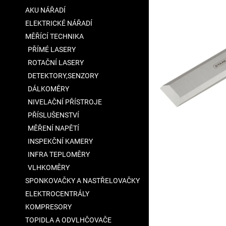
a
AKU NÁŘADÍ
n
ELEKTRICKÉ NÁŘADÍ
e
MĚŘÍCÍ TECHNIKA
l
PŘÍMÉ LASERY
ROTAČNÍ LASERY
DETEKTORY,SENZORY
DÁLKOMĚRY
NIVELAČNÍ PŘÍSTROJE
PŘÍSLUŠENSTVÍ
MĚŘENÍ NAPĚTÍ
INSPEKČNÍ KAMERY
INFRA TEPLOMĚRY
VLHKOMĚRY
SPONKOVAČKY A NASTŘELOVAČKY
ELEKTROCENTRÁLY
KOMPRESORY
TOPIDLA A ODVLHČOVAČE