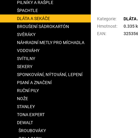
PILNÍKY A RAŠPLE
Doplňkové para
ŠPACHTLE
DLÁTA A SEKÁČE
Kategorie
:
DLÁTA 
Hmotnost
:
0.335 
BROUŠENÍ SÁDROKARTÓN
EAN
:
32535
SVĚRÁKY
NÁHRADNÍ METLY PRO MÍCHADLA
VODOVÁHY
SVÍTILNY
SEKERY
SPONKOVÁNÍ, NÝTOVÁNÍ, LEPENÍ
PSANÍ A ZNAČENÍ
RUČNÍ PILY
NOŽE
STANLEY
TONA EXPERT
DEWALT
ŠROUBOVÁKY