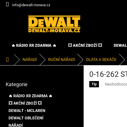
Přejít
info@dewalt-morava.cz
na
obsah
🔥 RÁDIO XR ZDARMA 🔥
💥 AKČNÍ ZBOŽÍ 💥
DEWAL
Domů
NÁŘADÍ
RUČNÍ NÁŘADÍ
DLÁTA A SEKÁČE
P
0-16-262 
o
Přeskočit
s
Kategorie
Průměrné
Neohodnoc
kategorie
Tip
t
hodnocení
r
produktu
🔥 RÁDIO XR ZDARMA 🔥
a
je
💥 AKČNÍ ZBOŽÍ 💥
n
0,0
DEWALT - MCLAREN
z
n
5
í
DEWALT OBLEČENÍ
hvězdiček.
p
NÁŘADÍ