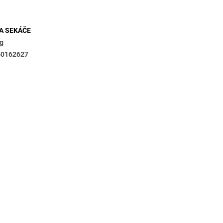
metry
A SEKÁČE
kg
60162627