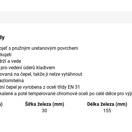
dy
ukojeť s pružným uretanovým povrchem
kojeti
drží a vede
pro vedení úderů kladivem
kovaná na čepel, takže ji nelze vytáhnout
nezlomitelná
ní čepel je vyrobena z oceli třídy EN 31
kalené a poté temperované chromové oceli po celé délce pro výji
m)
Šířka železa (mm)
Délka železa (mm)
30
155