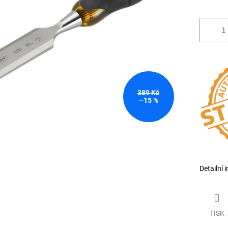
389 Kč
–15 %
Detailní 
TISK