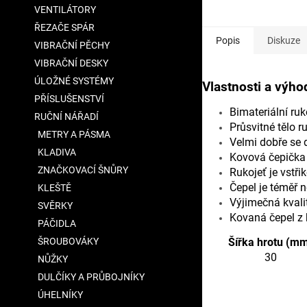
VENTILÁTORY
ŘEZAČE SPÁR
Popis
Diskuze
VIBRAČNÍ PĚCHY
VIBRAČNÍ DESKY
ÚLOŽNÉ SYSTÉMY
Vlastnosti a výho
PŘÍSLUŠENSTVÍ
Bimateriální r
RUČNÍ NÁŘADÍ
Průsvitné tělo ru
METRY A PÁSMA
Velmi dobře se 
KLADIVA
Kovová čepička 
ZNAČKOVACÍ ŠNŮRY
Rukojeť je vstři
Čepel je téměř 
KLEŠTĚ
Výjimečná kvalit
SVĚRKY
Kovaná čepel z 
PÁČIDLA
ŠROUBOVÁKY
Šířka hrotu (m
30
NŮŽKY
DULČÍKY A PRŮBOJNÍKY
ÚHELNÍKY