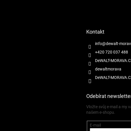
Z
á
p
a
t
Kontakt
í
info
@
dewalt-morav
+420 720 037 488
DeWALT-MORAVA.C
dewaltmorava
DeWALT-MORAVA.C
Odebírat newslette
Vložte svůj e-mail a my
našem e-shopu.
E-mail