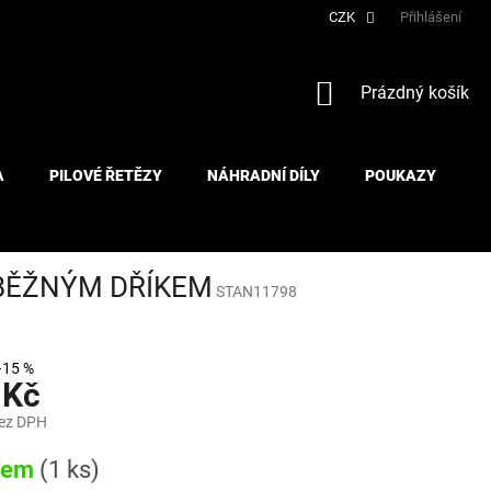
CZK
Přihlášení
NÁKUPNÍ
Prázdný košík
KOŠÍK
A
PILOVÉ ŘETĚZY
NÁHRADNÍ DÍLY
POUKAZY
ŮBĚŽNÝM DŘÍKEM
STAN11798
–15 %
 Kč
bez DPH
dem
(1 ks)