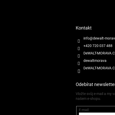
Z
á
p
a
t
Kontakt
í
info
@
dewalt-morav
+420 720 037 488
DeWALT-MORAVA.C
dewaltmorava
DeWALT-MORAVA.C
Odebírat newslette
Vložte svůj e-mail a my
našem e-shopu.
E-mail