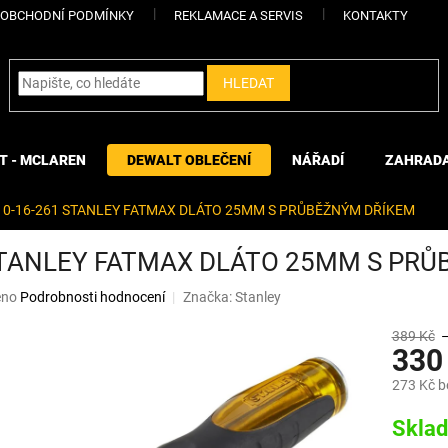
OBCHODNÍ PODMÍNKY
REKLAMACE A SERVIS
KONTAKTY
HLEDAT
T - MCLAREN
DEWALT OBLEČENÍ
NÁŘADÍ
ZAHRAD
0-16-261 STANLEY FATMAX DLÁTO 25MM S PRŮBĚŽNÝM DŘÍKEM
STANLEY FATMAX DLÁTO 25MM S PR
eno
Podrobnosti hodnocení
Značka:
Stanley
389 Kč
330
273 Kč 
Měrná
Skla
cena: