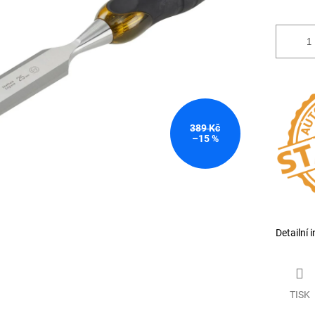
389 Kč
–15 %
Detailní 
TISK