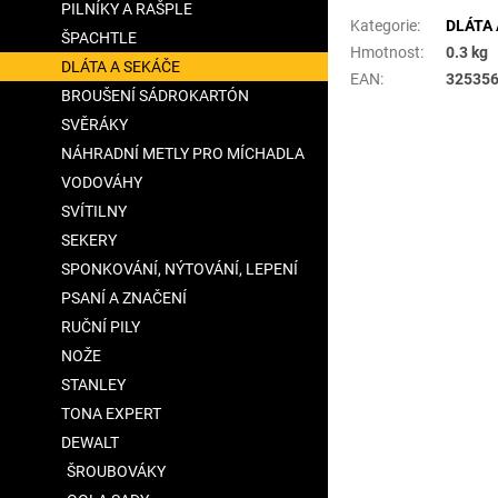
PILNÍKY A RAŠPLE
Kategorie
:
DLÁTA 
ŠPACHTLE
Hmotnost
:
0.3 kg
DLÁTA A SEKÁČE
EAN
:
32535
BROUŠENÍ SÁDROKARTÓN
SVĚRÁKY
NÁHRADNÍ METLY PRO MÍCHADLA
VODOVÁHY
SVÍTILNY
SEKERY
SPONKOVÁNÍ, NÝTOVÁNÍ, LEPENÍ
PSANÍ A ZNAČENÍ
RUČNÍ PILY
NOŽE
STANLEY
TONA EXPERT
DEWALT
ŠROUBOVÁKY