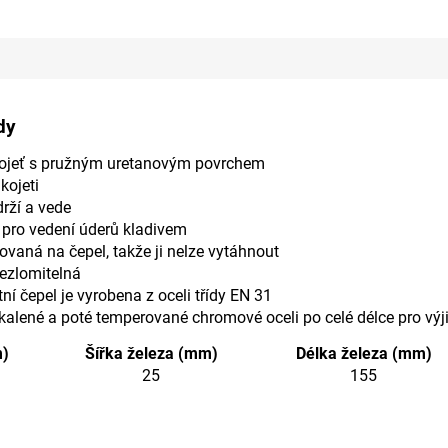
dy
ukojeť s pružným uretanovým povrchem
kojeti
drží a vede
pro vedení úderů kladivem
kovaná na čepel, takže ji nelze vytáhnout
nezlomitelná
ní čepel je vyrobena z oceli třídy EN 31
kalené a poté temperované chromové oceli po celé délce pro výji
m)
Šířka železa (mm)
Délka železa (mm)
25
155
metry