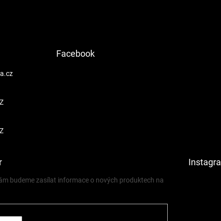
Facebook
a.cz
Z
Z
r
Instagr
 vám budeme zasílat informace o nových produktech na