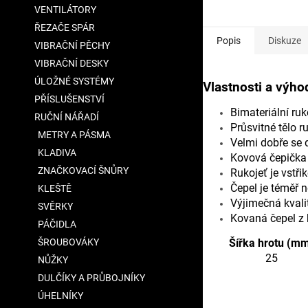
VENTILÁTORY
ŘEZAČE SPÁR
Popis
Diskuze
VIBRAČNÍ PĚCHY
VIBRAČNÍ DESKY
ÚLOŽNÉ SYSTÉMY
Vlastnosti a výho
PŘÍSLUŠENSTVÍ
Bimateriální r
RUČNÍ NÁŘADÍ
Průsvitné tělo ru
METRY A PÁSMA
Velmi dobře se 
KLADIVA
Kovová čepička 
ZNAČKOVACÍ ŠNŮRY
Rukojeť je vstři
Čepel je téměř 
KLEŠTĚ
Výjimečná kvalit
SVĚRKY
Kovaná čepel z 
PÁČIDLA
ŠROUBOVÁKY
Šířka hrotu (m
25
NŮŽKY
DULČÍKY A PRŮBOJNÍKY
ÚHELNÍKY
Doplňkové para