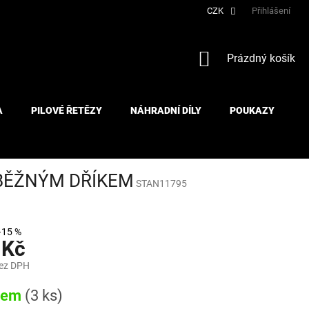
CZK
Přihlášení
NÁKUPNÍ
Prázdný košík
KOŠÍK
A
PILOVÉ ŘETĚZY
NÁHRADNÍ DÍLY
POUKAZY
ŮBĚŽNÝM DŘÍKEM
STAN11795
–15 %
 Kč
bez DPH
dem
(3 ks)