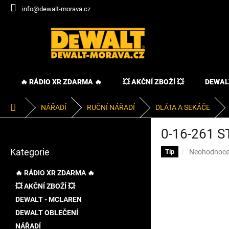
Přejít
info@dewalt-morava.cz
na
obsah
🔥 RÁDIO XR ZDARMA 🔥
💥 AKČNÍ ZBOŽÍ 💥
DEWAL
Domů
NÁŘADÍ
RUČNÍ NÁŘADÍ
DLÁTA A SEKÁČE
P
0-16-261 
o
Přeskočit
s
Kategorie
Průměrné
Neohodnoc
kategorie
Tip
t
hodnocení
r
produktu
🔥 RÁDIO XR ZDARMA 🔥
a
je
💥 AKČNÍ ZBOŽÍ 💥
n
0,0
DEWALT - MCLAREN
z
n
5
í
DEWALT OBLEČENÍ
hvězdiček.
p
NÁŘADÍ