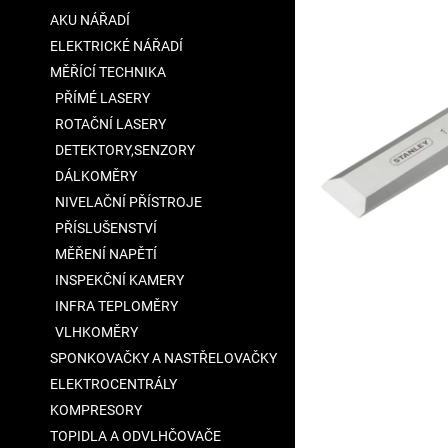
a
AKU NÁŘADÍ
n
ELEKTRICKÉ NÁŘADÍ
e
MĚŘÍCÍ TECHNIKA
l
PŘÍMÉ LASERY
ROTAČNÍ LASERY
DETEKTORY,SENZORY
DÁLKOMĚRY
NIVELAČNÍ PŘÍSTROJE
PŘÍSLUŠENSTVÍ
MĚŘENÍ NAPĚTÍ
INSPEKČNÍ KAMERY
INFRA TEPLOMĚRY
VLHKOMĚRY
SPONKOVAČKY A NASTŘELOVAČKY
ELEKTROCENTRÁLY
KOMPRESORY
TOPIDLA A ODVLHČOVAČE