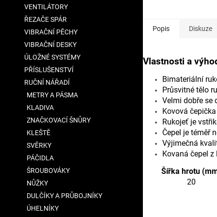
VENTILÁTORY
ŘEZAČE SPÁR
Popis
Diskuze
VIBRAČNÍ PĚCHY
VIBRAČNÍ DESKY
ÚLOŽNÉ SYSTÉMY
Vlastnosti a výho
PŘÍSLUŠENSTVÍ
Bimateriální r
RUČNÍ NÁŘADÍ
Průsvitné tělo ru
METRY A PÁSMA
Velmi dobře se 
KLADIVA
Kovová čepička 
ZNAČKOVACÍ ŠNŮRY
Rukojeť je vstři
Čepel je téměř 
KLEŠTĚ
Výjimečná kvalit
SVĚRKY
Kovaná čepel z 
PÁČIDLA
ŠROUBOVÁKY
Šířka hrotu (m
20
NŮŽKY
DULČÍKY A PRŮBOJNÍKY
ÚHELNÍKY