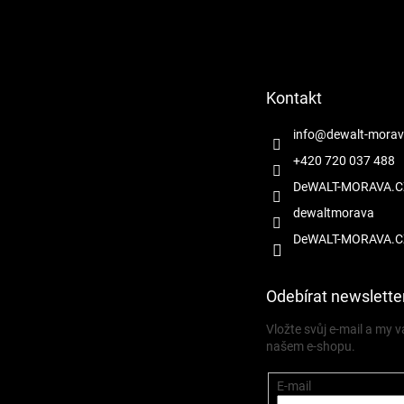
Z
á
p
a
t
Kontakt
í
info
@
dewalt-morav
+420 720 037 488
DeWALT-MORAVA.C
dewaltmorava
DeWALT-MORAVA.C
Odebírat newslette
Vložte svůj e-mail a my
našem e-shopu.
E-mail