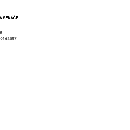
metry
A SEKÁČE
kg
60162597