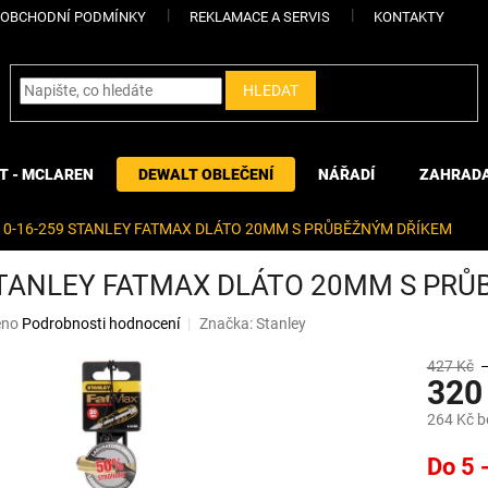
OBCHODNÍ PODMÍNKY
REKLAMACE A SERVIS
KONTAKTY
HLEDAT
T - MCLAREN
DEWALT OBLEČENÍ
NÁŘADÍ
ZAHRAD
0-16-259 STANLEY FATMAX DLÁTO 20MM S PRŮBĚŽNÝM DŘÍKEM
STANLEY FATMAX DLÁTO 20MM S PR
eno
Podrobnosti hodnocení
Značka:
Stanley
427 Kč
320
264 Kč 
Měrná
Do 5 
cena: