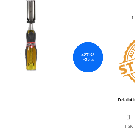
427 Kč
–25 %
Detailní 
TISK