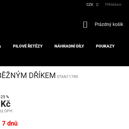
CZK
Přihlášení
NÁKUPNÍ
Prázdný košík
KOŠÍK
A
PILOVÉ ŘETĚZY
NÁHRADNÍ DÍLY
POUKAZY
ŮBĚŽNÝM DŘÍKEM
STAN11789
–25 %
 Kč
bez DPH
- 7 dnů