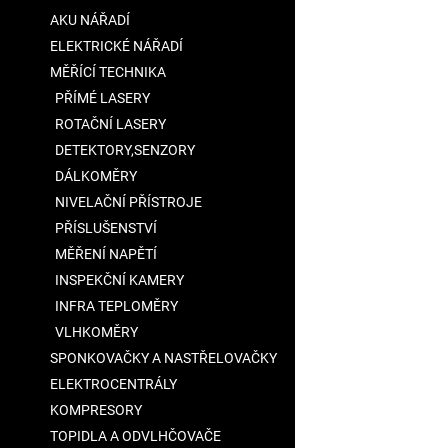
a
AKU NÁŘADÍ
n
ELEKTRICKÉ NÁŘADÍ
e
MĚŘÍCÍ TECHNIKA
l
PŘÍMÉ LASERY
ROTAČNÍ LASERY
DETEKTORY,SENZORY
DÁLKOMĚRY
NIVELAČNÍ PŘÍSTROJE
PŘÍSLUŠENSTVÍ
MĚŘENÍ NAPĚTÍ
INSPEKČNÍ KAMERY
INFRA TEPLOMĚRY
VLHKOMĚRY
SPONKOVAČKY A NASTŘELOVAČKY
ELEKTROCENTRÁLY
KOMPRESORY
TOPIDLA A ODVLHČOVAČE