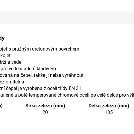
dy
ukojeť s pružným uretanovým povrchem
kojeti
drží a vede
pro vedení úderů kladivem
kovaná na čepel, takže ji nelze vytáhnout
nezlomitelná
ní čepel je vyrobena z oceli třídy EN 31
kalené a poté temperované chromové oceli po celé délce pro výji
m)
Šířka železa (mm)
Délka železa (mm)
20
135