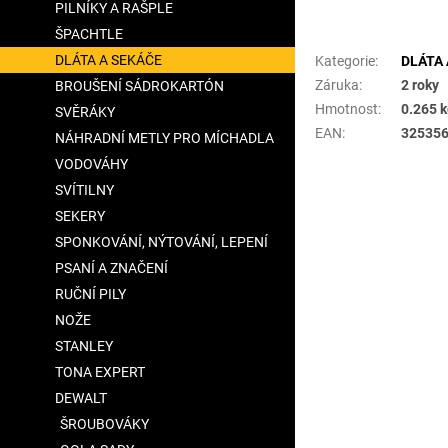
PILNÍKY A RAŠPLE
Doplňkové para
ŠPACHTLE
DLÁTA A SEKÁČE
Kategorie
:
DLÁTA 
Záruka
:
2 roky
BROUŠENÍ SÁDROKARTÓN
Hmotnost
:
0.265 
SVĚRÁKY
EAN
:
32535
NÁHRADNÍ METLY PRO MÍCHADLA
VODOVÁHY
SVÍTILNY
SEKERY
SPONKOVÁNÍ, NÝTOVÁNÍ, LEPENÍ
PSANÍ A ZNAČENÍ
RUČNÍ PILY
NOŽE
STANLEY
TONA EXPERT
DEWALT
ŠROUBOVÁKY