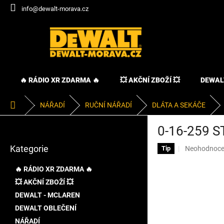
Přejít
info@dewalt-morava.cz
na
obsah
🔥 RÁDIO XR ZDARMA 🔥
💥 AKČNÍ ZBOŽÍ 💥
DEWAL
Domů
NÁŘADÍ
RUČNÍ NÁŘADÍ
DLÁTA A SEKÁČE
P
0-16-259 
o
Přeskočit
s
Kategorie
Průměrné
Neohodnoc
kategorie
Tip
t
hodnocení
r
produktu
🔥 RÁDIO XR ZDARMA 🔥
a
je
💥 AKČNÍ ZBOŽÍ 💥
n
0,0
DEWALT - MCLAREN
z
n
5
í
DEWALT OBLEČENÍ
hvězdiček.
p
NÁŘADÍ