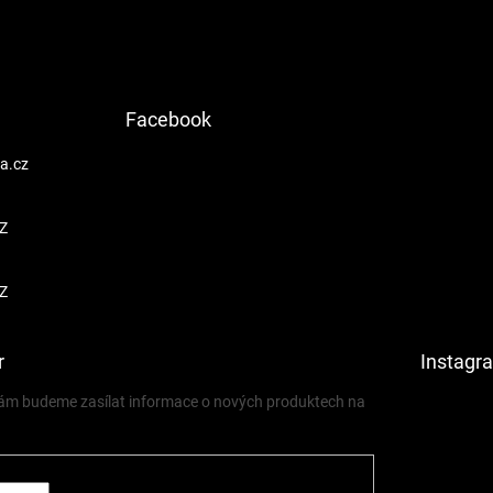
Facebook
a.cz
Z
Z
r
Instagr
 vám budeme zasílat informace o nových produktech na