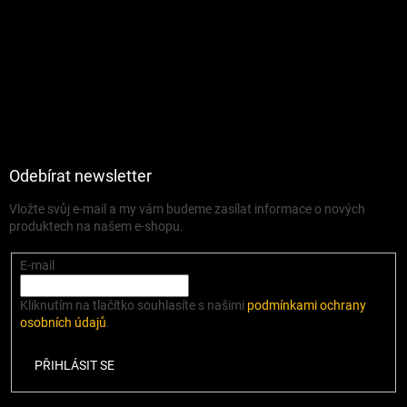
Odebírat newsletter
Vložte svůj e-mail a my vám budeme zasílat informace o nových
produktech na našem e-shopu.
E-mail
Kliknutím na tlačítko souhlasíte s našimi
podmínkami ochrany
osobních údajů
.
PŘIHLÁSIT SE