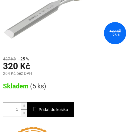
427 Kč
–25 %
427 Kč
–25 %
320 Kč
264 Kč bez DPH
Měrná
Skladem
(5 ks)
cena:
Přidat do košíku