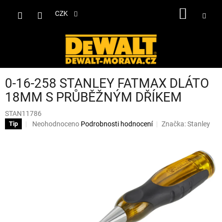
Přejít
NÁKUP
na
CZK
obsah
KOŠÍK
0-16-258 STANLEY FATMAX DLÁTO
18MM S PRŮBĚŽNÝM DŘÍKEM
STAN11786
Průměrné
Neohodnoceno
Podrobnosti hodnocení
Značka:
Stanley
Tip
hodnocení
produktu
je
0,0
z
5
hvězdiček.