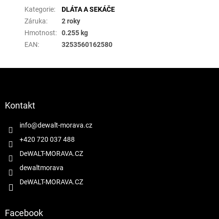
Kategorie
:
DLÁTA A SEKÁČE
Záruka
:
2 roky
Hmotnost
:
0.255 kg
EAN
:
3253560162580
Z
á
p
a
Kontakt
t
í
info
@
dewalt-morava.cz
+420 720 037 488
DeWALT-MORAVA.CZ
dewaltmorava
DeWALT-MORAVA.CZ
Facebook