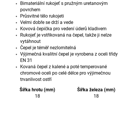
Bimateriální rukojeť s pružným uretanovým
povrchem
Průsvitné tělo rukojeti
Velmi dobře se drží a vede
Kovová čepička pro vedení úderů kladivem
Rukojeť je vstřikovaná na čepel, takže ji nelze
vytáhnout
Čepel je téměř nezlomitelná
Výjimečná kvalitní čepel je vyrobena z oceli třídy
EN 31
Kovaná čepel z kalené a poté temperované
chromové oceli po celé délce pro výjimečnou
trvanlivost ostří
Šířka hrotu (mm)
Šířka železa (mm)
18
18
Doplňkové parametry