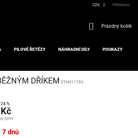
CZK
Přihlášení
NÁKUPNÍ
Prázdný košík
KOŠÍK
A
PILOVÉ ŘETĚZY
NÁHRADNÍ DÍLY
POUKAZY
ŮBĚŽNÝM DŘÍKEM
STAN11783
–24 %
 Kč
bez DPH
- 7 dnů