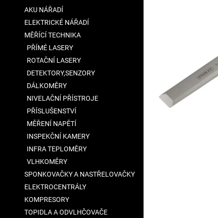
a
AKU NÁŘADÍ
n
ELEKTRICKÉ NÁŘADÍ
e
MĚŘÍCÍ TECHNIKA
l
PŘÍMÉ LASERY
ROTAČNÍ LASERY
DETEKTORY,SENZORY
DÁLKOMĚRY
NIVELAČNÍ PŘÍSTROJE
PŘÍSLUŠENSTVÍ
MĚŘENÍ NAPĚTÍ
INSPEKČNÍ KAMERY
INFRA TEPLOMĚRY
VLHKOMĚRY
SPONKOVAČKY A NASTŘELOVAČKY
ELEKTROCENTRÁLY
KOMPRESORY
TOPIDLA A ODVLHČOVAČE