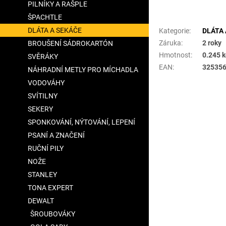
PILNÍKY A RAŠPLE
Doplňkové para
ŠPACHTLE
DLÁTA A SEKÁČE
Kategorie
:
DLÁTA 
Záruka
:
2 roky
BROUŠENÍ SÁDROKARTÓN
Hmotnost
:
0.245 
SVĚRÁKY
EAN
:
32535
NÁHRADNÍ METLY PRO MÍCHADLA
VODOVÁHY
SVÍTILNY
SEKERY
SPONKOVÁNÍ, NÝTOVÁNÍ, LEPENÍ
PSANÍ A ZNAČENÍ
RUČNÍ PILY
NOŽE
STANLEY
TONA EXPERT
DEWALT
ŠROUBOVÁKY