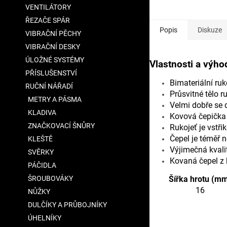
VENTILÁTORY
ŘEZAČE SPÁR
Popis
Diskuze
VIBRAČNÍ PĚCHY
VIBRAČNÍ DESKY
ÚLOŽNÉ SYSTÉMY
Vlastnosti a výho
PŘÍSLUŠENSTVÍ
Bimateriální r
RUČNÍ NÁŘADÍ
Průsvitné tělo ru
METRY A PÁSMA
Velmi dobře se 
KLADIVA
Kovová čepička 
ZNAČKOVACÍ ŠNŮRY
Rukojeť je vstři
Čepel je téměř 
KLEŠTĚ
Výjimečná kvalit
SVĚRKY
Kovaná čepel z 
PÁČIDLA
ŠROUBOVÁKY
Šířka hrotu (m
16
NŮŽKY
DULČÍKY A PRŮBOJNÍKY
ÚHELNÍKY