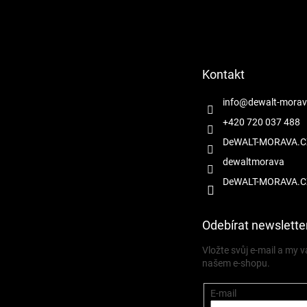
Z
á
p
a
t
Kontakt
í
info
@
dewalt-morav
+420 720 037 488
DeWALT-MORAVA.C
dewaltmorava
DeWALT-MORAVA.C
Odebírat newslette
Vložte svůj e-mail a my
našem e-shopu.
E-mail