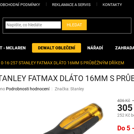
OBCHODNÍ PODMÍNKY
REKLAMACE A SERVIS
KONTAKTY
HLEDAT
T - MCLAREN
DEWALT OBLEČENÍ
NÁŘADÍ
ZAHRAD
0-16-257 STANLEY FATMAX DLÁTO 16MM S PRŮBĚŽNÝM DŘÍKEM
STANLEY FATMAX DLÁTO 16MM S PR
eno
Podrobnosti hodnocení
Značka:
Stanley
406 Kč
305
252 Kč 
Měrná
Do 5 
cena: