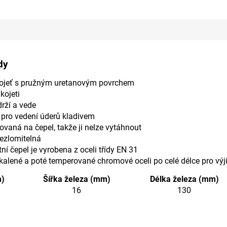
dy
ukojeť s pružným uretanovým povrchem
kojeti
drží a vede
pro vedení úderů kladivem
kovaná na čepel, takže ji nelze vytáhnout
nezlomitelná
ní čepel je vyrobena z oceli třídy EN 31
kalené a poté temperované chromové oceli po celé délce pro výji
m)
Šířka železa (mm)
Délka železa (mm)
16
130