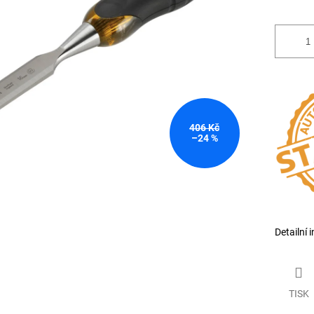
406 Kč
–24 %
Detailní 
TISK