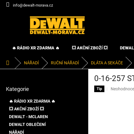
Přejít
info@dewalt-morava.cz
na
obsah
🔥 RÁDIO XR ZDARMA 🔥
💥 AKČNÍ ZBOŽÍ 💥
DEWAL
Domů
NÁŘADÍ
RUČNÍ NÁŘADÍ
DLÁTA A SEKÁČE
P
0-16-257 
o
Přeskočit
s
Kategorie
Průměrné
Neohodnoc
kategorie
Tip
t
hodnocení
r
produktu
🔥 RÁDIO XR ZDARMA 🔥
a
je
💥 AKČNÍ ZBOŽÍ 💥
n
0,0
DEWALT - MCLAREN
z
n
5
í
DEWALT OBLEČENÍ
hvězdiček.
p
NÁŘADÍ