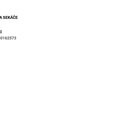
metry
A SEKÁČE
kg
60162573