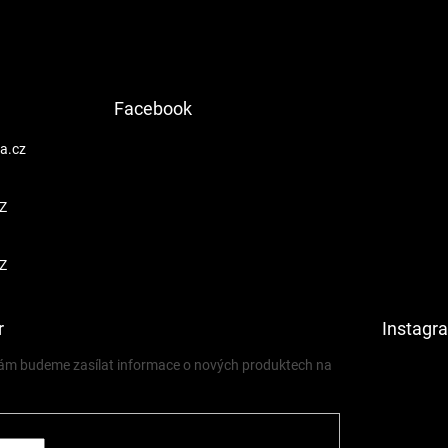
Facebook
a.cz
Z
Z
r
Instagr
 vám budeme zasílat informace o nových produktech na