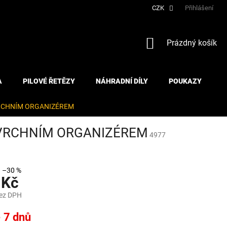
CZK
Přihlášení
NÁKUPNÍ
Prázdný košík
KOŠÍK
A
PILOVÉ ŘETĚZY
NÁHRADNÍ DÍLY
POUKAZY
 VRCHNÍM ORGANIZÉREM
S VRCHNÍM ORGANIZÉREM
4977
–30 %
 Kč
bez DPH
- 7 dnů