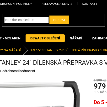
OBCHODNÍ PODMÍNKY
REKLAMACE A SERVIS
KONTAKTY
HLEDAT
T - MCLAREN
DEWALT OBLEČENÍ
NÁŘADÍ
ZAHRAD
Y NA NÁŘADÍ
1-97-514 STANLEY 24" DÍLENSKÁ PŘEPRAVKA S
STANLEY 24" DÍLENSKÁ PŘEPRAVKA 
Podrobnosti hodnocení
1 399 Kč
979
809 Kč 
Měrná
Do 5 
cena: