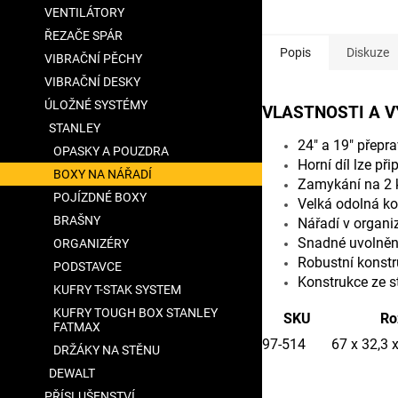
VENTILÁTORY
ŘEZAČE SPÁR
Popis
Diskuze
VIBRAČNÍ PĚCHY
VIBRAČNÍ DESKY
ÚLOŽNÉ SYSTÉMY
VLASTNOSTI A 
STANLEY
24" a 19" přepr
OPASKY A POUZDRA
Horní díl lze př
BOXY NA NÁŘADÍ
Zamykání na 2 
POJÍZDNÉ BOXY
Velká odolná ko
BRAŠNY
Nářadí v organiz
Snadné uvolněn
ORGANIZÉRY
Robustní konstr
PODSTAVCE
Konstrukce ze st
KUFRY T-STAK SYSTEM
KUFRY TOUGH BOX STANLEY
SKU
Ro
FATMAX
97-514
67 x 32,3 
DRŽÁKY NA STĚNU
DEWALT
PŘÍSLUŠENSTVÍ