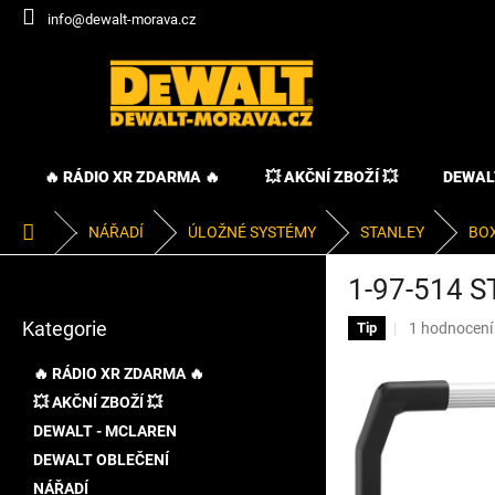
Přejít
info@dewalt-morava.cz
na
obsah
🔥 RÁDIO XR ZDARMA 🔥
💥 AKČNÍ ZBOŽÍ 💥
DEWAL
Domů
NÁŘADÍ
ÚLOŽNÉ SYSTÉMY
STANLEY
BOX
P
1-97-514 
o
Přeskočit
s
Kategorie
Průměrné
1 hodnocení
kategorie
Tip
t
hodnocení
r
produktu
🔥 RÁDIO XR ZDARMA 🔥
a
je
💥 AKČNÍ ZBOŽÍ 💥
n
5,0
DEWALT - MCLAREN
z
n
5
í
DEWALT OBLEČENÍ
hvězdiček.
p
NÁŘADÍ