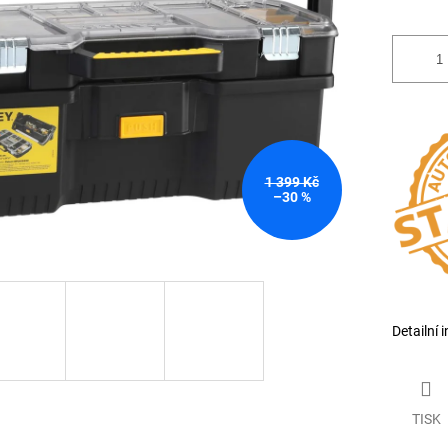
1 399 Kč
–30 %
Detailní 
TISK