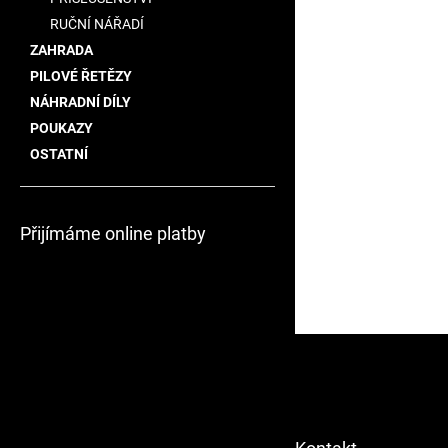
RUČNÍ NÁŘADÍ
ZAHRADA
PILOVÉ ŘETĚZY
NÁHRADNÍ DÍLY
POUKAZY
OSTATNÍ
Přijímáme online platby
Z
á
p
a
t