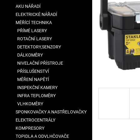
a
AKU NÁŘADÍ
n
ELEKTRICKÉ NÁŘADÍ
e
MĚŘÍCÍ TECHNIKA
l
PŘÍMÉ LASERY
ROTAČNÍ LASERY
DETEKTORY,SENZORY
DÁLKOMĚRY
NIVELAČNÍ PŘÍSTROJE
PŘÍSLUŠENSTVÍ
MĚŘENÍ NAPĚTÍ
INSPEKČNÍ KAMERY
INFRA TEPLOMĚRY
VLHKOMĚRY
SPONKOVAČKY A NASTŘELOVAČKY
ELEKTROCENTRÁLY
KOMPRESORY
TOPIDLA A ODVLHČOVAČE