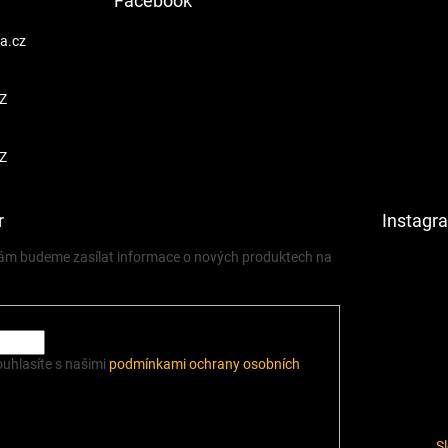
Facebook
a.cz
Z
Z
r
Instagr
 vám budeme zasílat informace o nových produktech na
ouhlasíte s našimi
podmínkami ochrany osobních
S