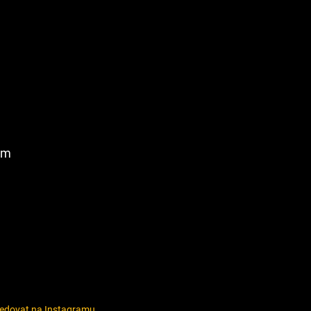
am
ledovat na Instagramu