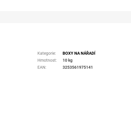
Doplňkové parametry
Kategorie
:
BOXY NA NÁŘADÍ
Hmotnost
:
10 kg
EAN
:
3253561975141