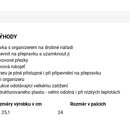
VÝHODY
avka s organizerem na drobné nářadí
ipevnit na přepravku a uzamknout ji
kovové přezky
vová rukojeť
eru je plně přístupné i při připevnění na přepravku
í organizeru
ukce odolávající velkému zatížení
rukturovaného plastu - velmi odolná i při nízkých teplotách
změry výrobku v cm
Rozměr v palcích
x 25,1
24