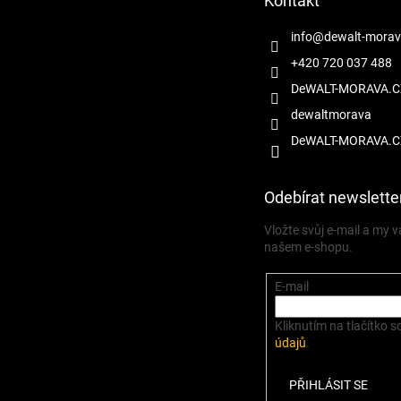
Kontakt
í
info
@
dewalt-morav
+420 720 037 488
DeWALT-MORAVA.C
dewaltmorava
DeWALT-MORAVA.C
Odebírat newslette
Vložte svůj e-mail a my
našem e-shopu.
E-mail
Kliknutím na tlačítko s
údajů
.
PŘIHLÁSIT SE