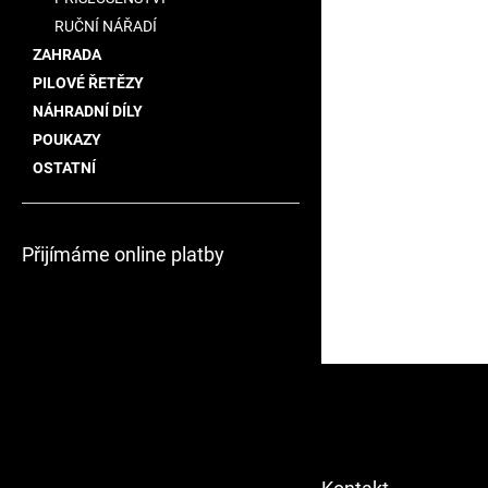
RUČNÍ NÁŘADÍ
ZAHRADA
PILOVÉ ŘETĚZY
NÁHRADNÍ DÍLY
POUKAZY
OSTATNÍ
Přijímáme online platby
Z
á
p
a
t