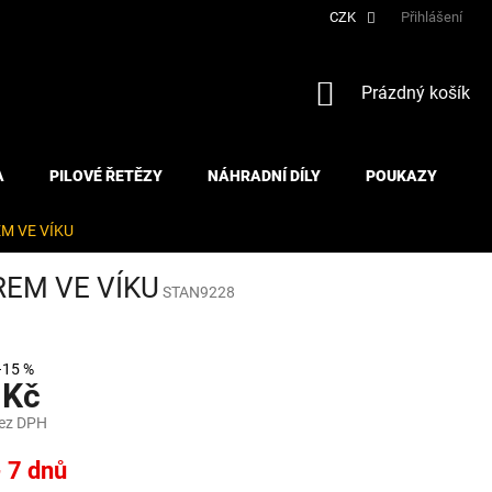
CZK
Přihlášení
NÁKUPNÍ
Prázdný košík
KOŠÍK
A
PILOVÉ ŘETĚZY
NÁHRADNÍ DÍLY
POUKAZY
M VE VÍKU
REM VE VÍKU
STAN9228
–15 %
 Kč
bez DPH
- 7 dnů