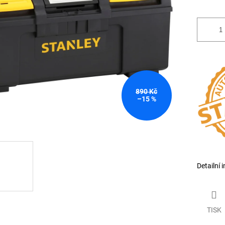
890 Kč
–15 %
Detailní 
TISK