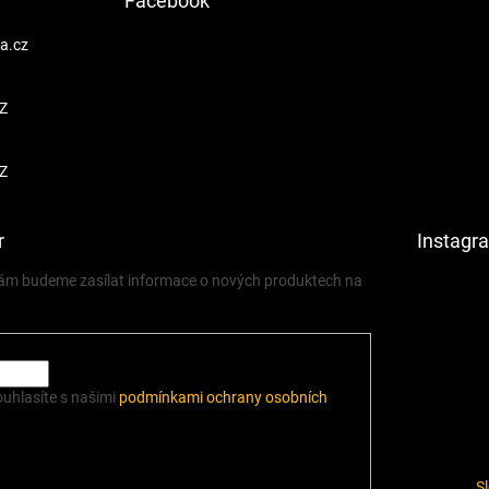
Facebook
a.cz
Z
Z
r
Instagr
 vám budeme zasílat informace o nových produktech na
ouhlasíte s našimi
podmínkami ochrany osobních
S