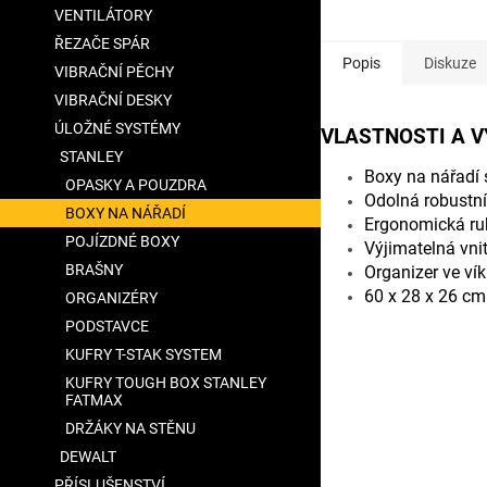
VENTILÁTORY
ŘEZAČE SPÁR
Popis
Diskuze
VIBRAČNÍ PĚCHY
VIBRAČNÍ DESKY
ÚLOŽNÉ SYSTÉMY
VLASTNOSTI A 
STANLEY
Boxy na nářadí
OPASKY A POUZDRA
Odolná robustní
BOXY NA NÁŘADÍ
Ergonomická ru
POJÍZDNÉ BOXY
Výjimatelná vni
BRAŠNY
Organizer ve ví
60 x 28 x 26 cm
ORGANIZÉRY
PODSTAVCE
KUFRY T-STAK SYSTEM
KUFRY TOUGH BOX STANLEY
FATMAX
DRŽÁKY NA STĚNU
DEWALT
PŘÍSLUŠENSTVÍ