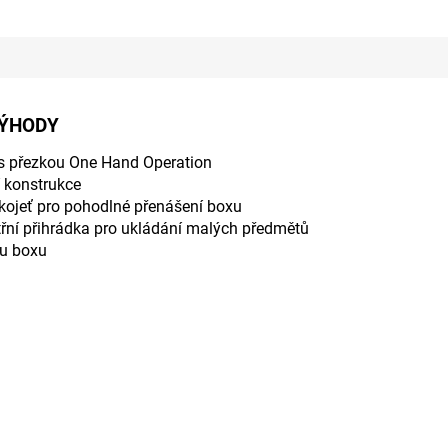
VÝHODY
 s přezkou One Hand Operation
 konstrukce
kojeť pro pohodlné přenášení boxu
třní přihrádka pro ukládání malých předmětů
ku boxu