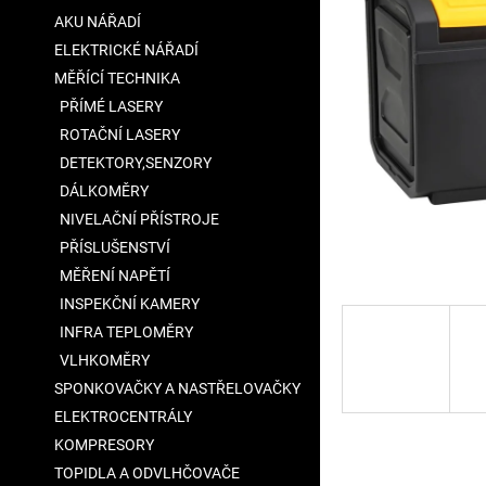
a
AKU NÁŘADÍ
n
ELEKTRICKÉ NÁŘADÍ
e
MĚŘÍCÍ TECHNIKA
l
PŘÍMÉ LASERY
ROTAČNÍ LASERY
DETEKTORY,SENZORY
DÁLKOMĚRY
NIVELAČNÍ PŘÍSTROJE
PŘÍSLUŠENSTVÍ
MĚŘENÍ NAPĚTÍ
INSPEKČNÍ KAMERY
INFRA TEPLOMĚRY
VLHKOMĚRY
SPONKOVAČKY A NASTŘELOVAČKY
ELEKTROCENTRÁLY
KOMPRESORY
TOPIDLA A ODVLHČOVAČE