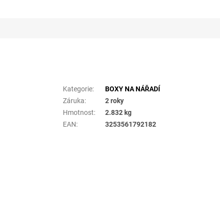
Doplňkové parametry
Kategorie
:
BOXY NA NÁŘADÍ
Záruka
:
2 roky
Hmotnost
:
2.832 kg
EAN
:
3253561792182