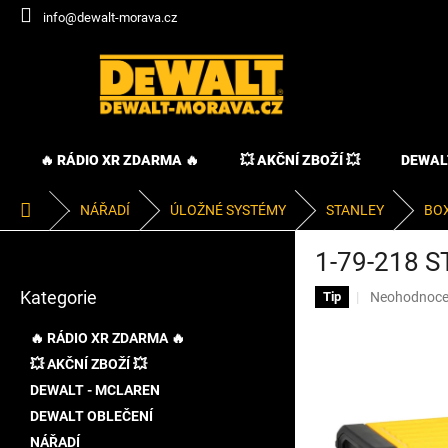
Přejít
info@dewalt-morava.cz
na
obsah
🔥 RÁDIO XR ZDARMA 🔥
💥 AKČNÍ ZBOŽÍ 💥
DEWAL
Domů
NÁŘADÍ
ÚLOŽNÉ SYSTÉMY
STANLEY
BOX
P
1-79-218 
o
Přeskočit
s
Kategorie
Průměrné
Neohodnoc
kategorie
Tip
t
hodnocení
r
produktu
🔥 RÁDIO XR ZDARMA 🔥
a
je
💥 AKČNÍ ZBOŽÍ 💥
n
0,0
DEWALT - MCLAREN
z
n
5
í
DEWALT OBLEČENÍ
hvězdiček.
p
NÁŘADÍ