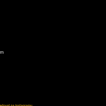
am
ledovat na Instagramu