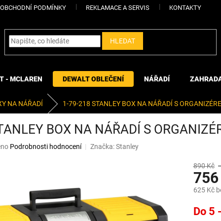
OBCHODNÍ PODMÍNKY
REKLAMACE A SERVIS
KONTAKTY
HLEDAT
T - MCLAREN
DEWALT OBLEČENÍ
NÁŘADÍ
ZAHRAD
Y NA NÁŘADÍ
1-79-218 STANLEY BOX NA NÁŘADÍ S ORGANIZÉRE
STANLEY BOX NA NÁŘADÍ S ORGANIZÉ
eno
Podrobnosti hodnocení
Značka:
Stanley
890 Kč
756
625 Kč 
Měrná
Do 5 
cena: