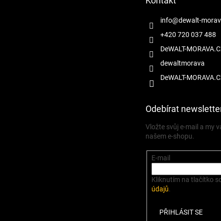
Kontakt
í
info
@
dewalt-morav
+420 720 037 488
DeWALT-MORAVA.C
dewaltmorava
DeWALT-MORAVA.C
Odebírat newslette
Vložte svůj e-mail a my
našem e-shopu.
E-mail
Kliknutím na tlačítko s
údajů
.
PŘIHLÁSIT SE