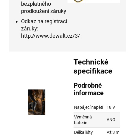
bezplatného
prodloužení záruky
Odkaz na registraci
záruky:
http://www.dewalt.cz/3/
Technické
specifikace
Podrobné
informace
Napájecí napětí
18 V
Výměnná
ANO
baterie
Délka lišty
Až 3 m