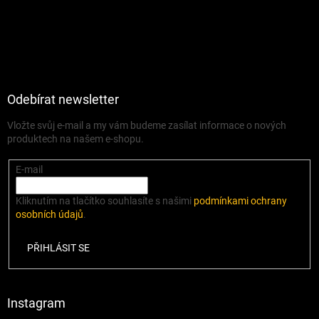
Odebírat newsletter
Vložte svůj e-mail a my vám budeme zasílat informace o nových
produktech na našem e-shopu.
E-mail
Kliknutím na tlačítko souhlasíte s našimi
podmínkami ochrany
osobních údajů
.
PŘIHLÁSIT SE
Instagram