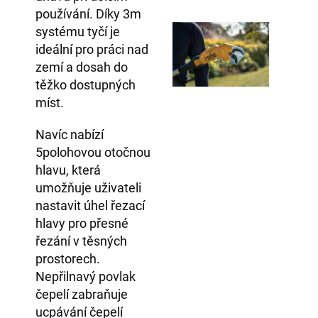
používání. Díky 3m
systému tyčí je
ideální pro práci nad
zemí a dosah do
těžko dostupných
míst.
Navíc nabízí
5polohovou otočnou
hlavu, která
umožňuje uživateli
nastavit úhel řezací
hlavy pro přesné
řezání v těsných
prostorech.
Nepřilnavý povlak
čepelí zabraňuje
ucpávání čepelí