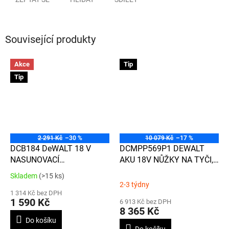
Související produkty
Akce
Tip
Tip
2 291 Kč
–30 %
10 079 Kč
–17 %
DCB184 DeWALT 18 V
DCMPP569P1 DEWALT
NASUNOVACÍ
AKU 18V NŮŽKY NA TYČI,
AKUMULÁTOR XR LI-ION S
1 X 5,0 AH BATERIE,
Skladem
(>15 ks)
Průměrné
KAPACITOU 5,0Ah
NABÍJEČKA
2-3 týdny
hodnocení
1 314 Kč bez DPH
produktu
1 590 Kč
6 913 Kč bez DPH
je
8 365 Kč
3,6
Do košíku
z
Do košíku