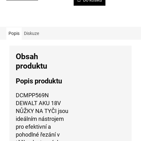
5
hvězdiček.
Popis
Diskuze
Obsah
produktu
Popis produktu
DCMPP569N
DEWALT AKU 18V
NŮŽKY NA TYČI jsou
ideálním nástrojem
pro efektivní a
pohodlné řezání v