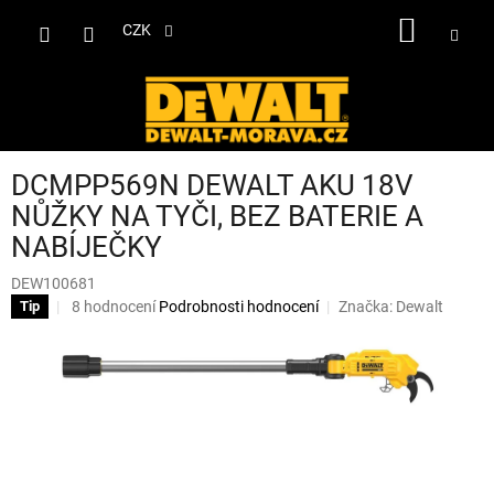
Přejít
NÁKUP
na
CZK
obsah
KOŠÍK
DCMPP569N DEWALT AKU 18V
NŮŽKY NA TYČI, BEZ BATERIE A
NABÍJEČKY
DEW100681
Průměrné
8 hodnocení
Podrobnosti hodnocení
Značka:
Dewalt
Tip
hodnocení
produktu
je
4,0
z
5
hvězdiček.