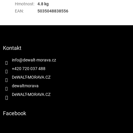
Hmotnost
:
4.8 kg
EAN
:
5035048838556
Z
á
p
a
Kontakt
t
í
info
@
dewalt-morava.cz
+420 720 037 488
DeWALT-MORAVA.CZ
dewaltmorava
DeWALT-MORAVA.CZ
Facebook