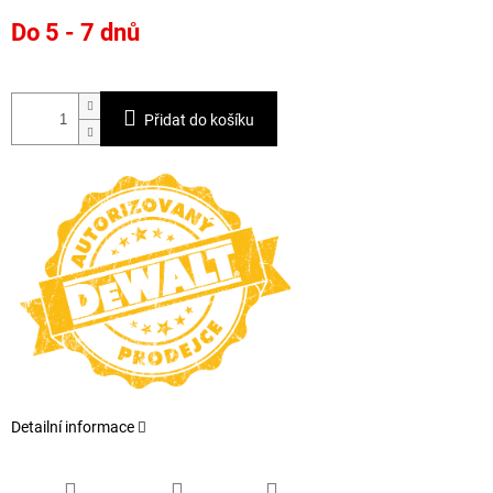
Měrná
Do 5 - 7 dnů
cena:
Přidat do košíku
Detailní informace