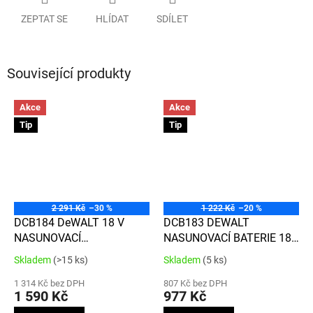
ZEPTAT SE
HLÍDAT
SDÍLET
Související produkty
Akce
Akce
Tip
Tip
2 291 Kč
–30 %
1 222 Kč
–20 %
DCB184 DeWALT 18 V
DCB183 DEWALT
NASUNOVACÍ
NASUNOVACÍ BATERIE 18V
AKUMULÁTOR XR LI-ION S
XR LI-ION S KAPACITOU 2,0
Skladem
(>15 ks)
Skladem
(5 ks)
Průměrné
Průměrné
KAPACITOU 5,0Ah
AH
hodnocení
hodnocení
1 314 Kč bez DPH
807 Kč bez DPH
produktu
produktu
1 590 Kč
977 Kč
je
je