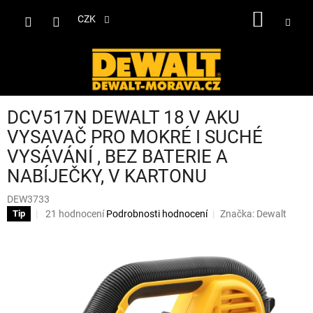
Přejít
NÁKUP
na
CZK
obsah
KOŠÍK
DCV517N DEWALT 18 V AKU
VYSAVAČ PRO MOKRÉ I SUCHÉ
VYSÁVÁNÍ , BEZ BATERIE A
NABÍJEČKY, V KARTONU
DEW3733
Průměrné
21 hodnocení
Podrobnosti hodnocení
Značka:
Dewalt
Tip
hodnocení
produktu
je
3,1
z
5
hvězdiček.