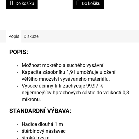
3,6
3,4
Do košíku
Do košíku
z
z
5
5
hvězdiček.
hvězdiček.
Popis
Diskuze
POPIS:
Možnost mokrého a suchého vysávní
Kapacita zásobníku 1,9 l umožňuje uložení
většího množství vysávaného materiálu.
Vysoce účinný filtr zachycuje 99,97 %
nejjemnějšícv hprachových částic do velikosti 0,3
mikronu.
STANDARDNÍ VÝBAVA:
Hadice dlouhá 1 m
štěrbinový nástavec
široká tryska