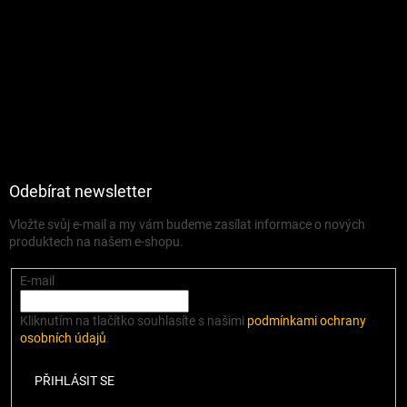
Odebírat newsletter
Vložte svůj e-mail a my vám budeme zasílat informace o nových
produktech na našem e-shopu.
E-mail
Kliknutím na tlačítko souhlasíte s našimi
podmínkami ochrany
osobních údajů
.
PŘIHLÁSIT SE