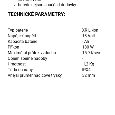
baterie nejsou součástí dodávky
TECHNICKÉ PARAMETRY:
Typ baterie
XR Li-Ion
Napájecí napětí
18 Volt
Kapacita baterie
- Ah
Příkon
180 W
Maximální průtok vzduchu
15,9 l/sec
Objem sběrné nádoby
-
Hmotnost
1,2 Kg
Třída ochrany
IPX4
Vnejší prumer hadicové trysky
32 mm
Doplňkové parametry