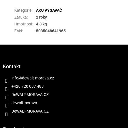
Kategorie
:
AKU VYSAVAČ
Záruka
:
2 roky
Hmotnost
:
4.8 kg
EAN
:
5035048641965
Z
á
p
a
Kontakt
t
í
info
@
dewalt-morava.cz
+420 720 037 488
DeWALT-MORAVA.CZ
dewaltmorava
DeWALT-MORAVA.CZ